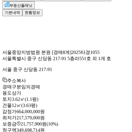
부동산플래닛
기본내역
현황정보
서울중앙지방법원 본원
[경매8계]
2025타경1055
서울특별시 중구 신당동 217-91 5층라551호 외 1개 호
서울 중구 신당동 217-91
주소복사
경매구분
임의경매
용도
상가
토지
3.62㎡(1.1평)
건물
12㎡(3.63평)
감정가
664,000,000원
최저가
217,579,000원
보증금
21,757,900원
(10%)
청구액
349,698,714원