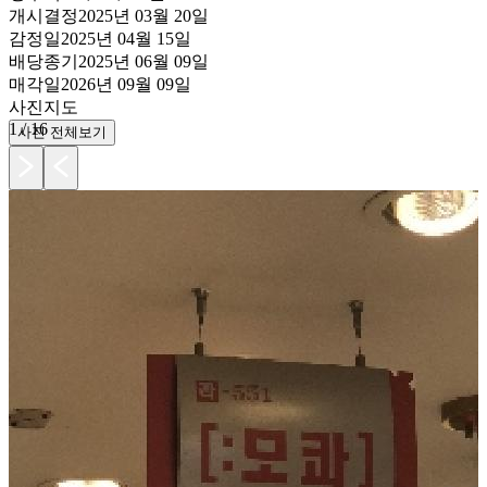
개시결정
2025년 03월 20일
감정일
2025년 04월 15일
배당종기
2025년 06월 09일
매각일
2026년 09월 09일
사진
지도
1
/
16
사진 전체보기