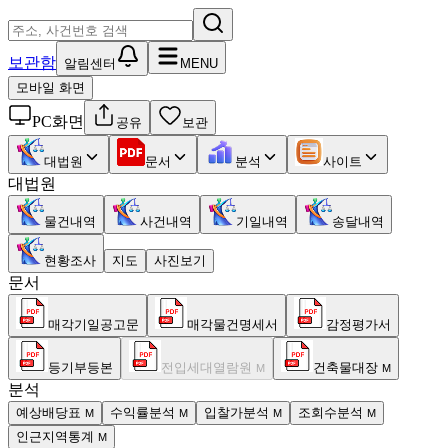
보관함
알림센터
MENU
모바일 화면
PC화면
공유
보관
대법원
문서
분석
사이트
대법원
물건내역
사건내역
기일내역
송달내역
현황조사
지도
사진보기
문서
매각기일공고문
매각물건명세서
감정평가서
등기부등본
전입세대열람원
건축물대장
M
M
분석
예상배당표
수익률분석
입찰가분석
조회수분석
M
M
M
M
인근지역통계
M