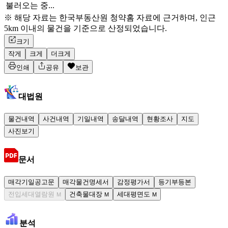
불러오는 중...
※ 해당 자료는 한국부동산원 청약홈 자료에 근거하며, 인근
5km 이내의 물건을 기준으로 산정되었습니다.
크기
작게
크게
더크게
인쇄
공유
보관
대법원
물건내역
사건내역
기일내역
송달내역
현황조사
지도
사진보기
문서
매각기일공고문
매각물건명세서
감정평가서
등기부등본
전입세대열람원
건축물대장
세대평면도
M
M
M
분석