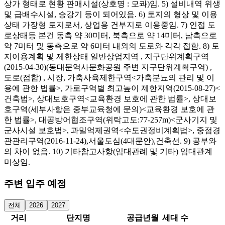
상가 형태로 현황 판매시설(상호명 : 모콰)임. 5) 설비내역 위생
및 급배수시설, 승강기 등이 되어있음. 6) 토지의 형상 및 이용
상태 가장형 토지로서, 상업용 건부지로 이용중임. 7) 인접 도
로상태등 본건 동측 약 30미터, 북측으로 약 14미터, 남측으로
약 7미터 및 동측으로 약 6미터 내외의 도로와 각각 접함. 8) 토
지이용계획 및 제한상태 일반상업지역 , 지구단위계획구역
(2015-04-30)(동대문역사문화공원 주변 지구단위계획구역) ,
도로(접합) , 시장, 가축사육제한구역<가축분뇨의 관리 및 이
용에 관한 법률>, 가로구역별 최고높이 제한지역(2015-08-27)<
건축법>, 상대보호구역<교육환경 보호에 관한 법률>, 상대보
호구역(세부사항은 중부교육청에 문의)<교육환경 보호에 관
한 법률>, 대공방어협조구역(위탁고도:77-257m)<군사기지 및
군사시설 보호법>, 과밀억제권역<수도권정비계획법>, 중점경
관관리구역(2016-11-24),서울도심(4대문안),건축선. 9) 공부와
의 차이 없음. 10) 기타참고사항(임대관례 및 기타) 임대관계
미상임.
주변 입주 예정
전체
2026
2027
거리
단지명
공급년월
세대 수