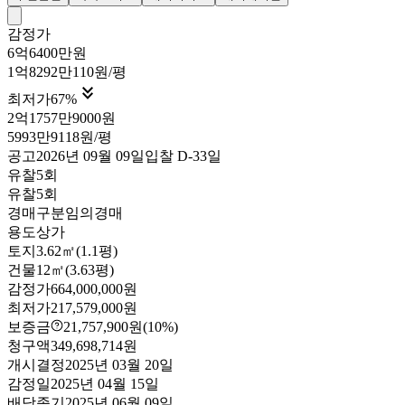
감정가
6억6400만원
1억8292만110원/평

최저가
67
%
2억1757만9000원
5993만9118원/평
공고
2026년 09월 09일
입찰
D-33
일
유찰5회
유찰5회
경매구분
임의경매
용도
상가
토지
3.62㎡(1.1평)
건물
12㎡(3.63평)
감정가
664,000,000원
최저가
217,579,000원
보증금
21,757,900원
(10%)
청구액
349,698,714원
개시결정
2025년 03월 20일
감정일
2025년 04월 15일
배당종기
2025년 06월 09일