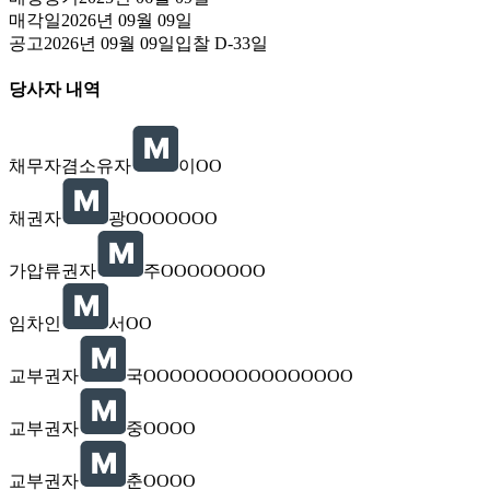
매각일
2026년 09월 09일
공고
2026년 09월 09일
입찰
D-33
일
당사자 내역
채무자겸소유자
이OO
채권자
광OOOOOOO
가압류권자
주OOOOOOOO
임차인
서OO
교부권자
국OOOOOOOOOOOOOOOO
교부권자
중OOOO
교부권자
춘OOOO