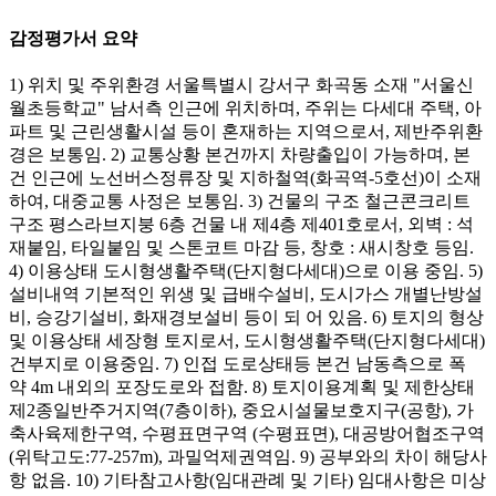
감정평가서 요약
1) 위치 및 주위환경 서울특별시 강서구 화곡동 소재 "서울신
월초등학교" 남서측 인근에 위치하며, 주위는 다세대 주택, 아
파트 및 근린생활시설 등이 혼재하는 지역으로서, 제반주위환
경은 보통임. 2) 교통상황 본건까지 차량출입이 가능하며, 본
건 인근에 노선버스정류장 및 지하철역(화곡역-5호선)이 소재
하여, 대중교통 사정은 보통임. 3) 건물의 구조 철근콘크리트
구조 평스라브지붕 6층 건물 내 제4층 제401호로서, 외벽 : 석
재붙임, 타일붙임 및 스톤코트 마감 등, 창호 : 새시창호 등임.
4) 이용상태 도시형생활주택(단지형다세대)으로 이용 중임. 5)
설비내역 기본적인 위생 및 급배수설비, 도시가스 개별난방설
비, 승강기설비, 화재경보설비 등이 되 어 있음. 6) 토지의 형상
및 이용상태 세장형 토지로서, 도시형생활주택(단지형다세대)
건부지로 이용중임. 7) 인접 도로상태등 본건 남동측으로 폭
약 4m 내외의 포장도로와 접함. 8) 토지이용계획 및 제한상태
제2종일반주거지역(7층이하), 중요시설물보호지구(공항), 가
축사육제한구역, 수평표면구역 (수평표면), 대공방어협조구역
(위탁고도:77-257m), 과밀억제권역임. 9) 공부와의 차이 해당사
항 없음. 10) 기타참고사항(임대관례 및 기타) 임대사항은 미상