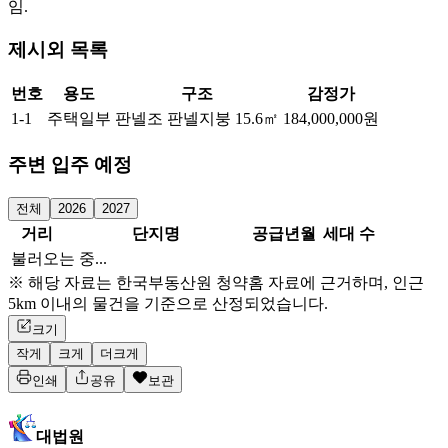
임.
제시외 목록
번호
용도
구조
감정가
1-1
주택일부
판넬조 판넬지붕
15.6㎡
184,000,000원
주변 입주 예정
전체
2026
2027
거리
단지명
공급년월
세대 수
불러오는 중...
※ 해당 자료는 한국부동산원 청약홈 자료에 근거하며, 인근
5km 이내의 물건을 기준으로 산정되었습니다.
크기
작게
크게
더크게
인쇄
공유
보관
대법원