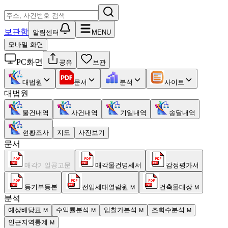
보관함
알림센터
MENU
모바일 화면
PC화면
공유
보관
대법원
문서
분석
사이트
대법원
물건내역
사건내역
기일내역
송달내역
현황조사
지도
사진보기
문서
매각기일공고문
매각물건명세서
감정평가서
등기부등본
전입세대열람원
건축물대장
M
M
분석
예상배당표
수익률분석
입찰가분석
조회수분석
M
M
M
M
인근지역통계
M