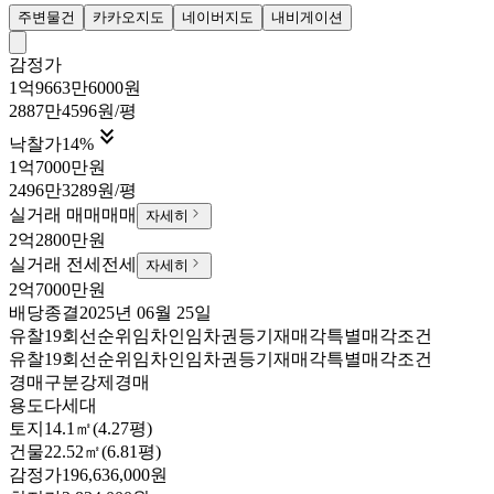
주변물건
카카오지도
네이버지도
내비게이션
감정가
1억9663만6000원
2887만4596원/평

낙찰가
14
%
1억7000만원
2496만3289원/평
실거래 매매
매매
자세히
2억2800만원
실거래 전세
전세
자세히
2억7000만원
배당종결
2025년 06월 25일
유찰19회
선순위임차인
임차권등기
재매각
특별매각조건
유찰19회
선순위임차인
임차권등기
재매각
특별매각조건
경매구분
강제경매
용도
다세대
토지
14.1㎡(4.27평)
건물
22.52㎡(6.81평)
감정가
196,636,000원