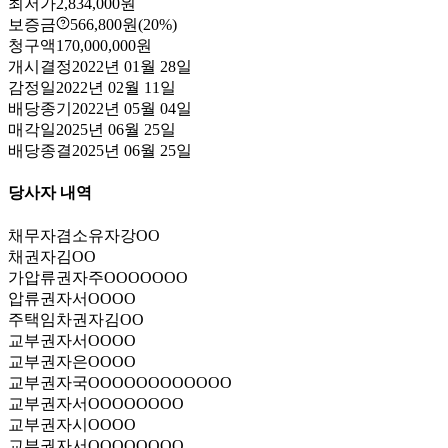
최저가
2,834,000원
보증금
566,800원
(20%)
청구액
170,000,000원
개시결정
2022년 01월 28일
감정일
2022년 02월 11일
배당종기
2022년 05월 04일
매각일
2025년 06월 25일
배당종결
2025년 06월 25일
당사자 내역
채무자겸소유자
강OO
채권자
김OO
가압류권자
주OOOOOOO
압류권자
서OOOO
주택임차권자
김OO
교부권자
서OOOO
교부권자
은OOOO
교부권자
국OOOOOOOOOOOO
교부권자
서OOOOOOOO
교부권자
시OOOO
교부권자
서OOOOOOOO