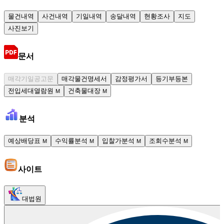
물건내역
사건내역
기일내역
송달내역
현황조사
지도
사진보기
문서
매각기일공고문
매각물건명세서
감정평가서
등기부등본
전입세대열람원
건축물대장
M
M
분석
예상배당표
수익률분석
입찰가분석
조회수분석
M
M
M
M
사이트
대법원