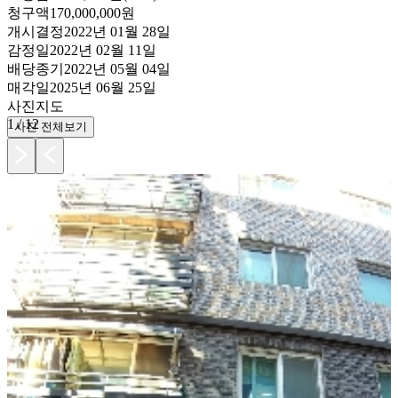
청구액
170,000,000원
개시결정
2022년 01월 28일
감정일
2022년 02월 11일
배당종기
2022년 05월 04일
매각일
2025년 06월 25일
사진
지도
1
/
12
사진 전체보기