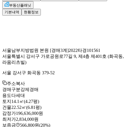
부동산플래닛
기본내역
현황정보
서울남부지방법원 본원
[경매3계]
2022타경101561
서울특별시 강서구 가로공원로77길 9, 제4층 제401호
(화곡동,
라움리츠빌)
서울 강서구 화곡동 379-52
주소복사
경매구분
강제경매
용도
다세대
토지
14.1㎡(4.27평)
건물
22.52㎡(6.81평)
감정가
196,636,000원
최저가
2,834,000원
보증금
566,800원
(20%)