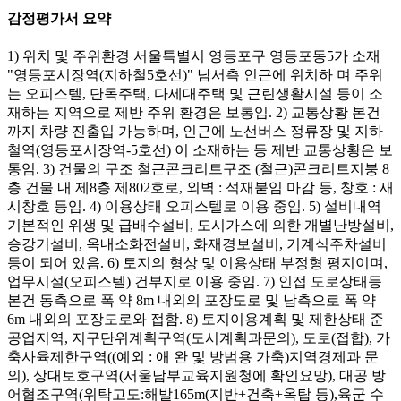
감정평가서 요약
1) 위치 및 주위환경 서울특별시 영등포구 영등포동5가 소재
"영등포시장역(지하철5호선)" 남서측 인근에 위치하 며 주위
는 오피스텔, 단독주택, 다세대주택 및 근린생활시설 등이 소
재하는 지역으로 제반 주위 환경은 보통임. 2) 교통상황 본건
까지 차량 진출입 가능하며, 인근에 노선버스 정류장 및 지하
철역(영등포시장역-5호선) 이 소재하는 등 제반 교통상황은 보
통임. 3) 건물의 구조 철근콘크리트구조 (철근)콘크리트지붕 8
층 건물 내 제8층 제802호로, 외벽 : 석재붙임 마감 등, 창호 : 새
시창호 등임. 4) 이용상태 오피스텔로 이용 중임. 5) 설비내역
기본적인 위생 및 급배수설비, 도시가스에 의한 개별난방설비,
승강기설비, 옥내소화전설비, 화재경보설비, 기계식주차설비
등이 되어 있음. 6) 토지의 형상 및 이용상태 부정형 평지이며,
업무시설(오피스텔) 건부지로 이용 중임. 7) 인접 도로상태등
본건 동측으로 폭 약 8m 내외의 포장도로 및 남측으로 폭 약
6m 내외의 포장도로와 접함. 8) 토지이용계획 및 제한상태 준
공업지역, 지구단위계획구역(도시계획과문의), 도로(접합), 가
축사육제한구역((예외 : 애 완 및 방범용 가축)지역경제과 문
의), 상대보호구역(서울남부교육지원청에 확인요망), 대공 방
어협조구역(위탁고도:해발165m(지반+건축+옥탑 등),육군 수