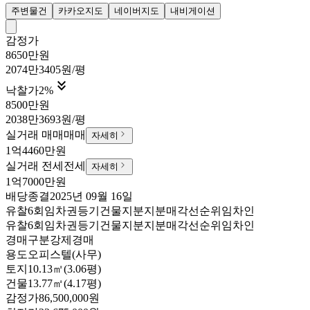
주변물건
카카오지도
네이버지도
내비게이션
감정가
8650만원
2074만3405원/평

낙찰가
2
%
8500만원
2038만3693원/평
실거래 매매
매매
자세히
1억4460만원
실거래 전세
전세
자세히
1억7000만원
배당종결
2025년 09월 16일
유찰6회
임차권등기
건물지분
지분매각
선순위임차인
유찰6회
임차권등기
건물지분
지분매각
선순위임차인
경매구분
강제경매
용도
오피스텔(사무)
토지
10.13㎡(3.06평)
건물
13.77㎡(4.17평)
감정가
86,500,000원