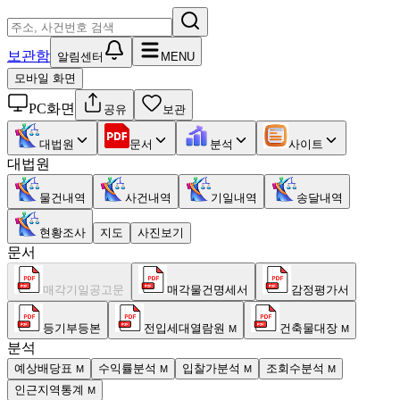
보관함
알림센터
MENU
모바일 화면
PC화면
공유
보관
대법원
문서
분석
사이트
대법원
물건내역
사건내역
기일내역
송달내역
현황조사
지도
사진보기
문서
매각기일공고문
매각물건명세서
감정평가서
등기부등본
전입세대열람원
건축물대장
M
M
분석
예상배당표
수익률분석
입찰가분석
조회수분석
M
M
M
M
인근지역통계
M