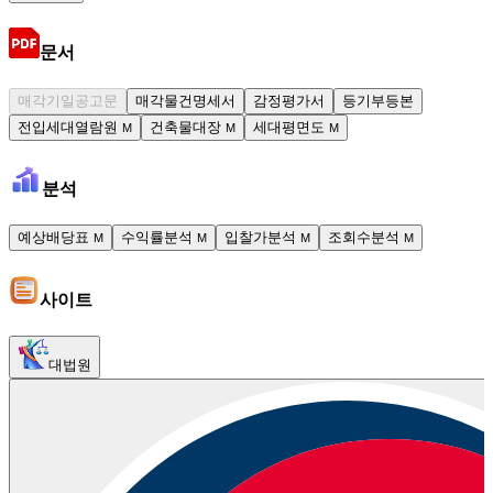
문서
매각기일공고문
매각물건명세서
감정평가서
등기부등본
전입세대열람원
건축물대장
세대평면도
M
M
M
분석
예상배당표
수익률분석
입찰가분석
조회수분석
M
M
M
M
사이트
대법원