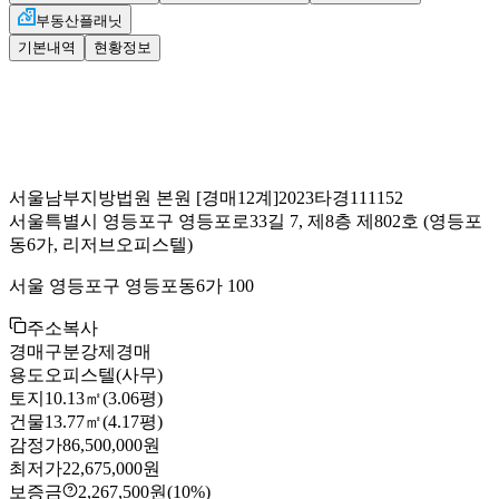
부동산플래닛
기본내역
현황정보
서울남부지방법원 본원
[경매12계]
2023타경111152
서울특별시 영등포구 영등포로33길 7, 제8층 제802호
(영등포
동6가, 리저브오피스텔)
서울 영등포구 영등포동6가 100
주소복사
경매구분
강제경매
용도
오피스텔(사무)
토지
10.13㎡(3.06평)
건물
13.77㎡(4.17평)
감정가
86,500,000원
최저가
22,675,000원
보증금
2,267,500원
(10%)