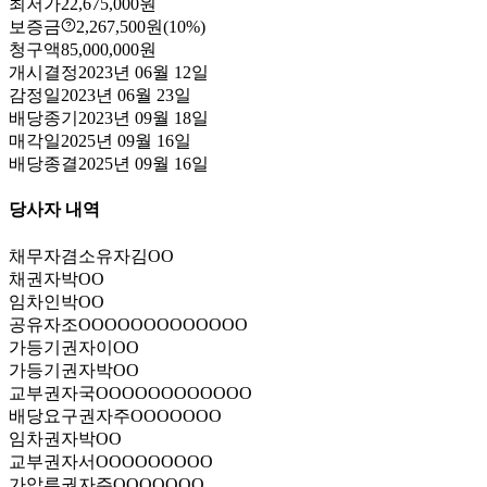
최저가
22,675,000원
보증금
2,267,500원
(10%)
청구액
85,000,000원
개시결정
2023년 06월 12일
감정일
2023년 06월 23일
배당종기
2023년 09월 18일
매각일
2025년 09월 16일
배당종결
2025년 09월 16일
당사자 내역
채무자겸소유자
김OO
채권자
박OO
임차인
박OO
공유자
조OOOOOOOOOOOOO
가등기권자
이OO
가등기권자
박OO
교부권자
국OOOOOOOOOOOO
배당요구권자
주OOOOOOO
임차권자
박OO
교부권자
서OOOOOOOOO
가압류권자
주OOOOOOO