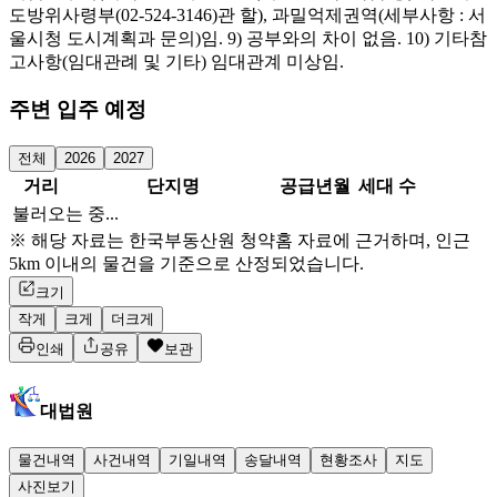
도방위사령부(02-524-3146)관 할), 과밀억제권역(세부사항 : 서
울시청 도시계획과 문의)임. 9) 공부와의 차이 없음. 10) 기타참
고사항(임대관례 및 기타) 임대관계 미상임.
주변 입주 예정
전체
2026
2027
거리
단지명
공급년월
세대 수
불러오는 중...
※ 해당 자료는 한국부동산원 청약홈 자료에 근거하며, 인근
5km 이내의 물건을 기준으로 산정되었습니다.
크기
작게
크게
더크게
인쇄
공유
보관
대법원
물건내역
사건내역
기일내역
송달내역
현황조사
지도
사진보기