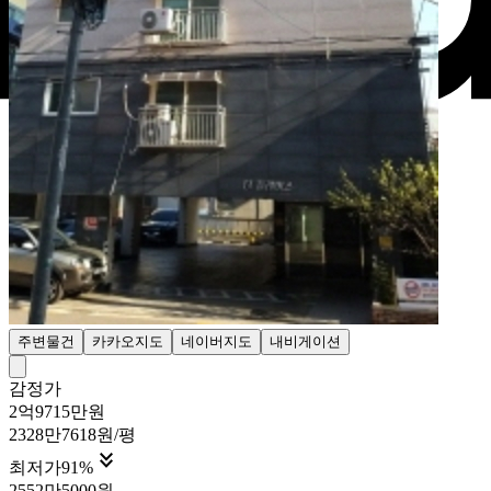
주변물건
카카오지도
네이버지도
내비게이션
감정가
2억9715만원
2328만7618원/평

최저가
91
%
2552만5000원