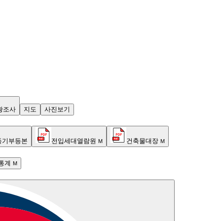
황조사
지도
사진보기
등기부등본
전입세대열람원
건축물대장
M
M
통계
M