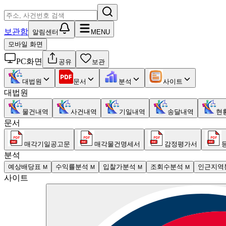
보관함
알림센터
MENU
모바일 화면
PC화면
공유
보관
대법원
문서
분석
사이트
대법원
물건내역
사건내역
기일내역
송달내역
현
문서
매각기일공고문
매각물건명세서
감정평가서
분석
예상배당표
수익률분석
입찰가분석
조회수분석
인근지역
M
M
M
M
사이트