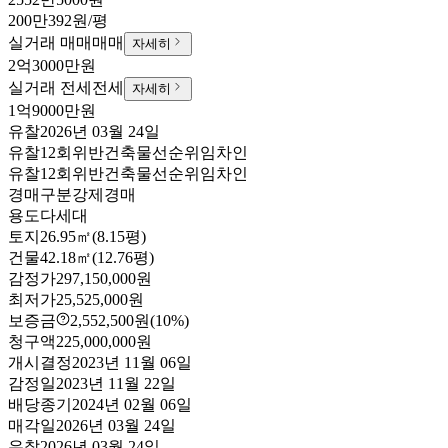
200만392원/평
실거래 매매
매매
자세히
2억3000만원
실거래 전세
전세
자세히
1억9000만원
유찰
2026년 03월 24일
유찰12회
위반건축물
선순위임차인
유찰12회
위반건축물
선순위임차인
경매구분
강제경매
용도
다세대
토지
26.95㎡(8.15평)
건물
42.18㎡(12.76평)
감정가
297,150,000원
최저가
25,525,000원
보증금
2,552,500원
(10%)
청구액
225,000,000원
개시결정
2023년 11월 06일
감정일
2023년 11월 22일
배당종기
2024년 02월 06일
매각일
2026년 03월 24일
유찰
2026년 03월 24일