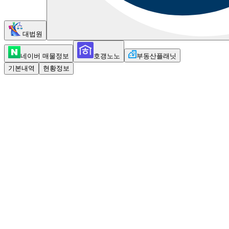
대법원
네이버 매물정보
호갱노노
부동산플래닛
기본내역
현황정보