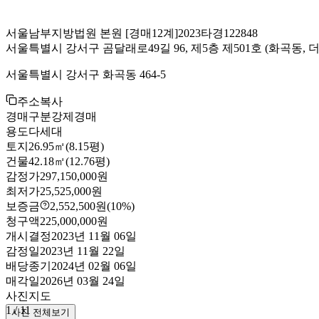
서울남부지방법원 본원
[경매12계]
2023타경122848
서울특별시 강서구 곰달래로49길 96, 제5층 제501호
(화곡동, 
서울특별시 강서구 화곡동 464-5
주소복사
경매구분
강제경매
용도
다세대
토지
26.95㎡(8.15평)
건물
42.18㎡(12.76평)
감정가
297,150,000원
최저가
25,525,000원
보증금
2,552,500원
(10%)
청구액
225,000,000원
개시결정
2023년 11월 06일
감정일
2023년 11월 22일
배당종기
2024년 02월 06일
매각일
2026년 03월 24일
사진
지도
1
/
11
사진 전체보기