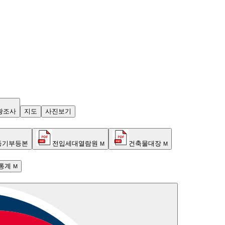
황조사
지도
사진보기
등기부등본
전입세대열람원
건축물대장
M
M
통계
M