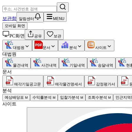
보관함
알림센터
MENU
모바일 화면
PC화면
공유
보관
대법원
문서
분석
사이트
대법원
물건내역
사건내역
기일내역
송달내역
현
문서
매각기일공고문
매각물건명세서
감정평가서
분석
예상배당표
수익률분석
입찰가분석
조회수분석
인근지역
M
M
M
M
사이트