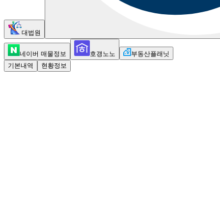
대법원
네이버 매물정보
호갱노노
부동산플래닛
기본내역
현황정보