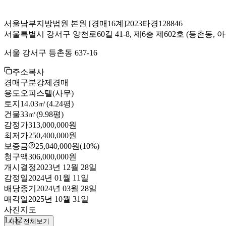
서울남부지방법원 본원
[경매16계]
2023타경128846
서울특별시 강서구 양천로60길 41-8, 제6층 제602호
(등촌동, 
서울 강서구 등촌동 637-16
주소복사
경매구분
강제경매
용도
오피스텔(사무)
토지
14.03㎡(4.24평)
건물
33㎡(9.98평)
감정가
313,000,000원
최저가
250,400,000원
보증금
25,040,000원
(10%)
청구액
306,000,000원
개시결정
2023년 12월 28일
감정일
2024년 01월 11일
배당종기
2024년 03월 28일
매각일
2025년 10월 31일
사진
지도
1
/
12
사진 전체보기