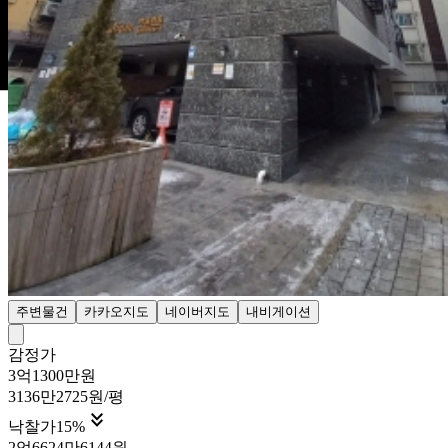
주변물건
카카오지도
네이버지도
내비게이션
감정가
3억1300만원
3136만2725원/평

낙찰가
15
%
2억6624만6144원