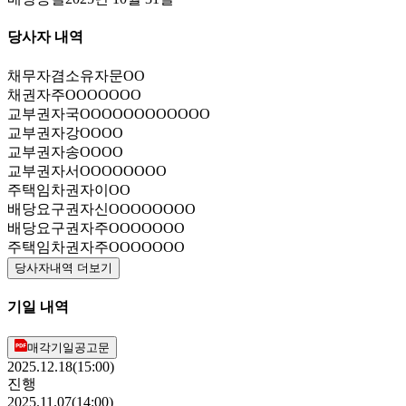
당사자 내역
채무자겸소유자
문OO
채권자
주OOOOOOO
교부권자
국OOOOOOOOOOOO
교부권자
강OOOO
교부권자
송OOOO
교부권자
서OOOOOOOO
주택임차권자
이OO
배당요구권자
신OOOOOOOO
배당요구권자
주OOOOOOO
주택임차권자
주OOOOOOO
당사자내역 더보기
기일 내역
매각기일공고문
2025.12.18(15:00)
진행
2025.11.07(14:00)