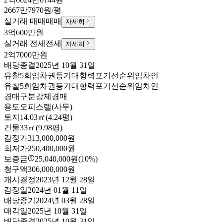
2667만7970원/평
실거래 매매
매매
자세히
3억600만원
실거래 전세
전세
자세히
2억7000만원
배당종결
2025년 10월 31일
유찰5회
임차권등기
대항력포기
선순위임차인
유찰5회
임차권등기
대항력포기
선순위임차인
경매구분
강제경매
용도
오피스텔(사무)
토지
14.03㎡(4.24평)
건물
33㎡(9.98평)
감정가
313,000,000원
최저가
250,400,000원
보증금
25,040,000원
(10%)
청구액
306,000,000원
개시결정
2023년 12월 28일
감정일
2024년 01월 11일
배당종기
2024년 03월 28일
매각일
2025년 10월 31일
배당종결
2025년 10월 31일