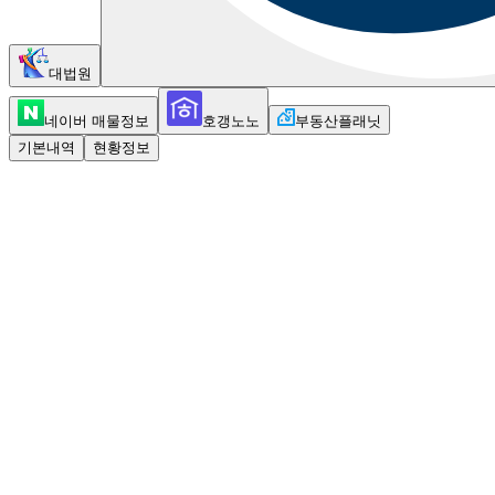
대법원
네이버 매물정보
호갱노노
부동산플래닛
기본내역
현황정보