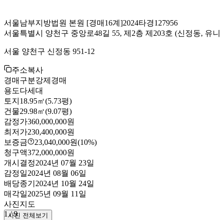
서울남부지방법원 본원
[경매16계]
2024타경127956
서울특별시 양천구 중앙로48길 55, 제2층 제203호
(신정동, 유니
서울 양천구 신정동 951-12
주소복사
경매구분
강제경매
용도
다세대
토지
18.95㎡(5.73평)
건물
29.98㎡(9.07평)
감정가
360,000,000원
최저가
230,400,000원
보증금
23,040,000원
(10%)
청구액
372,000,000원
개시결정
2024년 07월 23일
감정일
2024년 08월 06일
배당종기
2024년 10월 24일
매각일
2025년 09월 11일
사진
지도
1
/
9
사진 전체보기