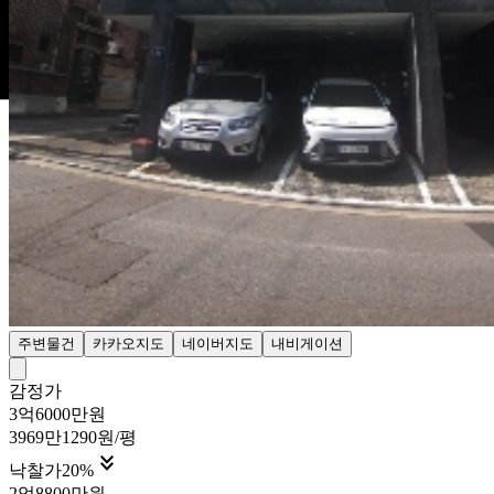
주변물건
카카오지도
네이버지도
내비게이션
감정가
3억6000만원
3969만1290원/평

낙찰가
20
%
2억8800만원