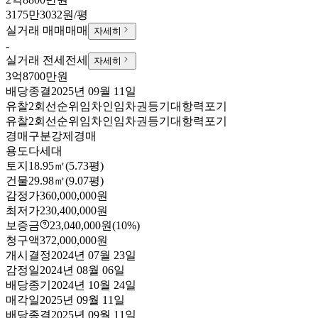
3175만3032원/평
실거래 매매
매매
자세히
-
실거래 전세
전세
자세히
3억8700만원
배당종결
2025년 09월 11일
유찰2회
선순위임차인
임차권등기
대항력포기
유찰2회
선순위임차인
임차권등기
대항력포기
경매구분
강제경매
용도
다세대
토지
18.95㎡(5.73평)
건물
29.98㎡(9.07평)
감정가
360,000,000원
최저가
230,400,000원
보증금
23,040,000원
(10%)
청구액
372,000,000원
개시결정
2024년 07월 23일
감정일
2024년 08월 06일
배당종기
2024년 10월 24일
매각일
2025년 09월 11일
배당종결
2025년 09월 11일