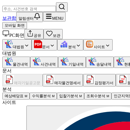
보관함
알림센터
MENU
모바일 화면
PC화면
공유
보관
대법원
문서
분석
사이트
대법원
물건내역
사건내역
기일내역
송달내역
현
문서
매각기일공고문
매각물건명세서
감정평가서
분석
예상배당표
수익률분석
입찰가분석
조회수분석
인근지역
M
M
M
M
사이트