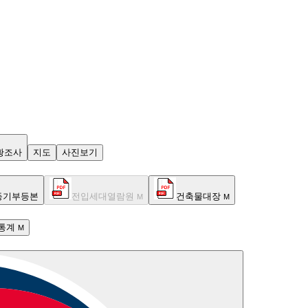
황조사
지도
사진보기
등기부등본
전입세대열람원
건축물대장
M
M
통계
M