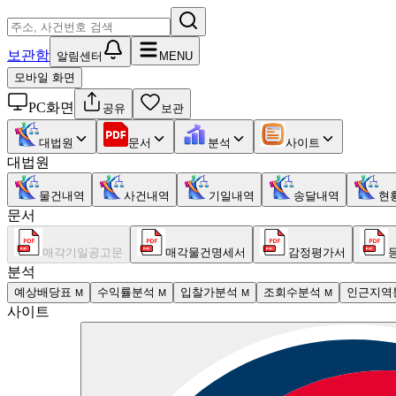
보관함
알림센터
MENU
모바일 화면
PC화면
공유
보관
대법원
문서
분석
사이트
대법원
물건내역
사건내역
기일내역
송달내역
현
문서
매각기일공고문
매각물건명세서
감정평가서
분석
예상배당표
수익률분석
입찰가분석
조회수분석
인근지역
M
M
M
M
사이트