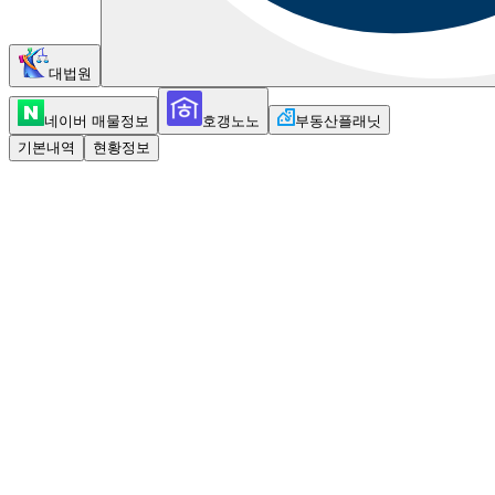
대법원
네이버 매물정보
호갱노노
부동산플래닛
기본내역
현황정보