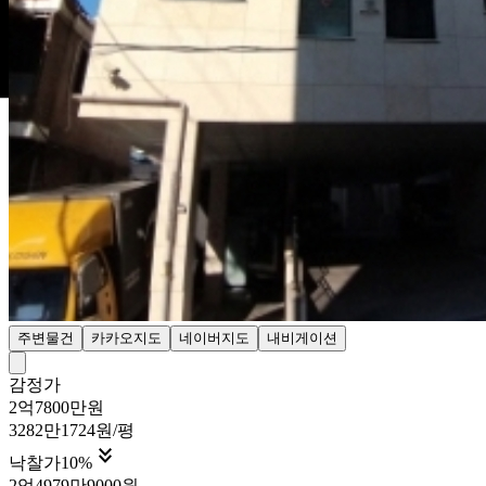
주변물건
카카오지도
네이버지도
내비게이션
감정가
2억7800만원
3282만1724원/평

낙찰가
10
%
2억4979만9000원