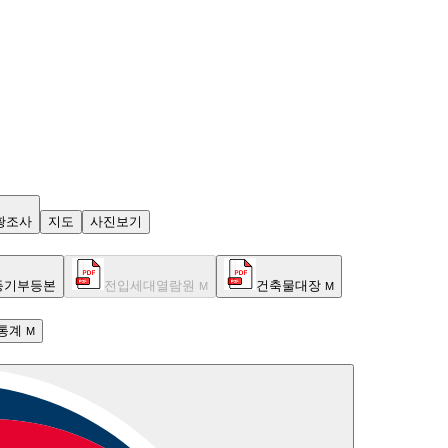
황조사
지도
사진보기
등기부등본
전입세대열람원
건축물대장
M
M
통계
M