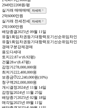
2949만2208원/평
실거래 매매
매매
자세히
2억6000만원
실거래 전세
전세
자세히
2억1000만원
배당종결
2025년 09월 11일
유찰1회
임차권등기
대항력포기
선순위임차인
유찰1회
임차권등기
대항력포기
선순위임차인
경매구분
강제경매
용도
다세대
토지
22.87㎡(6.92평)
건물
28㎡(8.47평)
감정가
278,000,000원
최저가
222,400,000원
보증금
22,240,000원
(10%)
청구액
292,000,000원
개시결정
2024년 11월 14일
감정일
2024년 11월 25일
배당종기
2025년 02월 18일
매각일
2025년 09월 11일
배당종결
2025년 09월 11일