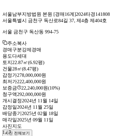
서울남부지방법원 본원
[경매16계]
2024타경141808
서울특별시 금천구 독산로84길 37, 제4층 제404호
서울 금천구 독산동 994-75
주소복사
경매구분
강제경매
용도
다세대
토지
22.87㎡(6.92평)
건물
28㎡(8.47평)
감정가
278,000,000원
최저가
222,400,000원
보증금
22,240,000원
(10%)
청구액
292,000,000원
개시결정
2024년 11월 14일
감정일
2024년 11월 25일
배당종기
2025년 02월 18일
매각일
2025년 09월 11일
사진
지도
1
/
7
사진 전체보기