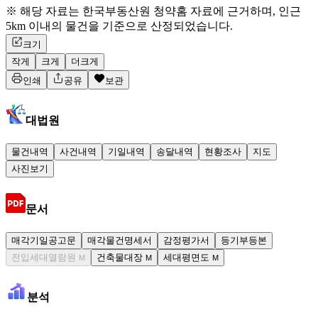
※ 해당 자료는 한국부동산원 청약홈 자료에 근거하며, 인근
5km 이내의 물건을 기준으로 산정되었습니다.
크기
작게
크게
더크게
인쇄
공유
보관
대법원
물건내역
사건내역
기일내역
송달내역
현황조사
지도
사진보기
문서
매각기일공고문
매각물건명세서
감정평가서
등기부등본
전입세대열람원
건축물대장
세대평면도
M
M
M
분석