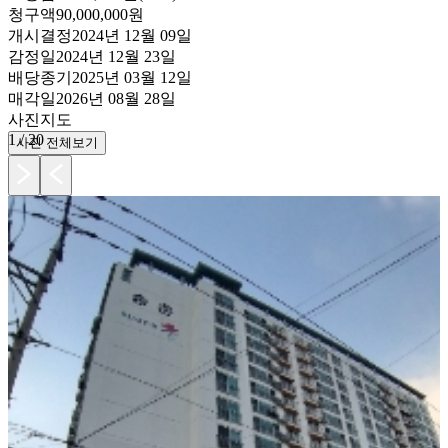
청구액
90,000,000원
개시결정
2024년 12월 09일
감정일
2024년 12월 23일
배당종기
2025년 03월 12일
매각일
2026년 08월 28일
사진
지도
1
/
20
사진 전체보기