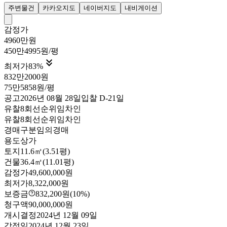
주변물건
카카오지도
네이버지도
내비게이션
감정가
4960만원
450만4995원/평

최저가
83
%
832만2000원
75만5858원/평
공고
2026년 08월 28일
입찰
D-21
일
유찰8회
선순위임차인
유찰8회
선순위임차인
경매구분
임의경매
용도
상가
토지
11.6㎡(3.51평)
건물
36.4㎡(11.01평)
감정가
49,600,000원
최저가
8,322,000원
보증금
832,200원
(10%)
청구액
90,000,000원
개시결정
2024년 12월 09일
감정일
2024년 12월 23일