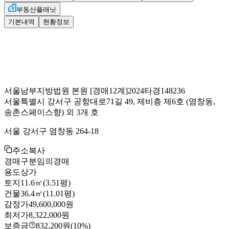
부동산플래닛
기본내역
현황정보
서울남부지방법원 본원
[경매12계]
2024타경148236
서울특별시 강서구 공항대로71길 49, 제비층 제6호
(염창동,
송촌스페이스향) 외 3개 호
서울 강서구 염창동 264-18
주소복사
경매구분
임의경매
용도
상가
토지
11.6㎡(3.51평)
건물
36.4㎡(11.01평)
감정가
49,600,000원
최저가
8,322,000원
보증금
832,200원
(10%)