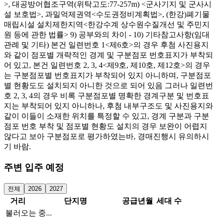
>, 대공방어협조구역(위탁고도:77-257m) <군사기지 및 군사시
설 보호법>, 과밀억제권역<수도권정비계획법>, (한강)폐기물
매립시설 설치제한지역<한강수계 상수원수질개선 및 주민지
원 등에 관한 법률> 9) 공부와의 차이 - 10) 기타참고사항(임대
관례 및 기타) 본건 일련번호 1<제6호>의 경우 후첨 사진용지
와 같이 점포별 개략적인 경계 및 구분점포 번호표지가 부착되
어 있고, 본건 일련번호 2, 3, 4<제9호, 제10호, 제12호>의 경우
는 구분점포별 번호표지가 부착되어 있지 아니하며, 구분점포
별 현황도도 설치되지 아니한 것으로 되어 있음 그러나 일련번
호 2, 3, 4의 경우 비록 구분점포별 명확한 경계구분 및 번호표
지는 부착되어 있지 아니하나, 후첨 내부구조도 및 사진용지와
같이 이들이 소재한 위치를 특정할 수 있고, 경계 구분과 구분
점포 번호 부착 및 점포별 현황도 설치의 경우 보완이 어렵지
않다고 보아 구분점포로 평가하였는바, 경매진행시 유의하시
기 바람.
주변 입주 예정
전체
2026
2027
거리
단지명
공급년월
세대 수
불러오는 중...