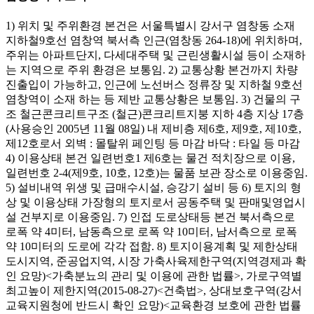
1) 위치 및 주위환경 본건은 서울특별시 강서구 염창동 소재
지하철9호선 염창역 북서측 인근(염창동 264-18)에 위치하며,
주위는 아파트단지, 다세대주택 및 근린생활시설 등이 소재하
는 지역으로 주위 환경은 보통임. 2) 교통상황 본건까지 차량
진출입이 가능하고, 인근에 노선버스 정류장 및 지하철 9호선
염창역이 소재 하는 등 제반 교통상황은 보통임. 3) 건물의 구
조 철근콘크리트구조 (철근)콘크리트지붕 지하 4층 지상 17층
(사용승인 2005년 11월 08일) 내 제비층 제6호, 제9호, 제10호,
제12호로서 외벽 : 몰탈위 페인팅 등 마감 바닥 : 타일 등 마감
4) 이용상태 본건 일련번호1 제6호는 물건 적치장으로 이용,
일련번호 2-4(제9호, 10호, 12호)는 물품 보관 장소로 이용중임.
5) 설비내역 위생 및 급매수시설, 승강기 설비 등 6) 토지의 형
상 및 이용상태 가장형의 토지로서 공동주택 및 판매및영업시
설 건부지로 이용중임. 7) 인접 도로상태등 본건 북서측으로
로폭 약 4미터, 남동측으로 로폭 약 10미터, 남서측으로 로폭
약 10미터의 도로에 각각 접함. 8) 토지이용계획 및 제한상태
도시지역, 준공업지역, 시장 가축사육제한구역(지역경제과 확
인 요망)<가축분뇨의 관리 및 이용에 관한 법률>, 가로구역별
최고높이 제한지역(2015-08-27)<건축법>, 상대보호구역(강서
교육지원청에 반드시 확인 요망)<교육환경 보호에 관한 법률