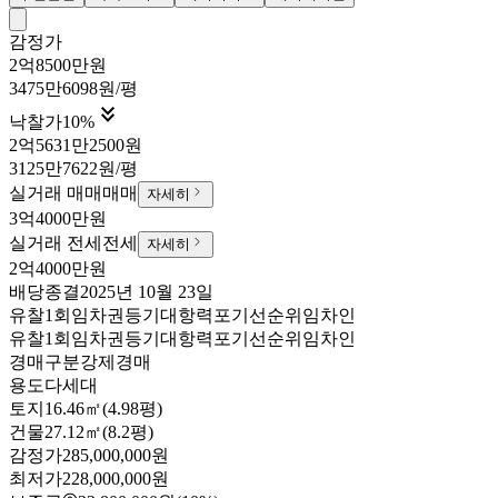
감정가
2억8500만원
3475만6098원/평

낙찰가
10
%
2억5631만2500원
3125만7622원/평
실거래 매매
매매
자세히
3억4000만원
실거래 전세
전세
자세히
2억4000만원
배당종결
2025년 10월 23일
유찰1회
임차권등기
대항력포기
선순위임차인
유찰1회
임차권등기
대항력포기
선순위임차인
경매구분
강제경매
용도
다세대
토지
16.46㎡(4.98평)
건물
27.12㎡(8.2평)
감정가
285,000,000원
최저가
228,000,000원