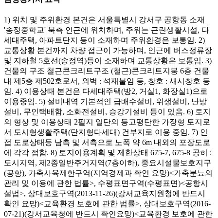
1) 위치 및 주위환경 본건은 서울특별시 강서구 공항동 소재
'송정중학교' 북측 인근에 위치하며, 주위는 근린생활시설, 다
세대주택, 아파트단지 등이 소재하며 주위환경은 보통임. 2)
교통상황 본건까지 차량 접근이 가능하며, 인근에 버스정류장
및 지하철 5호선(송정역)등이 소재하며 교통상황은 보통임. 3)
건물의 구조 철근콘크리트구조 (철근)콘크리트지붕 6층 건물
내 제5층 제502호로서, 외벽 : 석재붙임 등, 창호 : 새시창호 등
임. 4) 이용상태 본건은 다세대주택(방2, 거실1, 화장실1)으로
이용중임. 5) 설비내역 기본적인 급배수설비, 위생설비, 난방
설비, 무인택배함, 소화전설비, 승강기설비 등이 있음. 6) 토지
의 형상 및 이용상태 2필지 일단의 등고평탄한 가장형 토지로
서 도시형생활주택(단지형다세대) 건부지로 이용 중임. 7) 인
접 도로상태등 남측 및 서측으로 노폭 약 6m 내외의 포장도로
에 각각 접함. 8) 토지이용계획 및 제한상태 675-7, 675-8 공히 :
도시지역, 제2종일반주거지역(7층이하), 중요시설물보호지구
(공항), 가축사육제한구역(지역경제과 확인 요망)<가축분뇨의
관리 및 이용에 관한 법률>, 수평표면구역(수평표면)<공항시
설법>, 상대보호구역(2013-11-26)(강서교육지원청에 반드시
확인 요망)<교육환경 보호에 관한 법률>, 상대보호구역(2016-
07-21)(강서교육청에 반드시 확인요망)<교육환경 보호에 관한