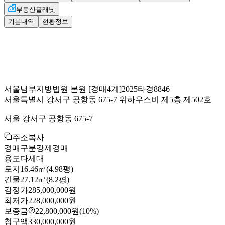
부동산플래닛
기본내역
현황정보
서울남부지방법원 본원
[경매4계]
2025타경8846
서울특별시 강서구 공항동 675-7 위하우스비 제5층 제502호
서울 강서구 공항동 675-7
주소복사
경매구분
강제경매
용도
다세대
토지
16.46㎡(4.98평)
건물
27.12㎡(8.2평)
감정가
285,000,000원
최저가
228,000,000원
보증금
22,800,000원
(10%)
청구액
330,000,000원