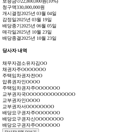
보증금
22,800,000원
(10%)
청구액
330,000,000원
개시결정
2025년 03월 04일
감정일
2025년 03월 19일
배당종기
2025년 06월 05일
매각일
2025년 10월 23일
배당종결
2025년 10월 23일
당사자 내역
채무자겸소유자
김OO
채권자
주OOOOOOO
주택임차권자
전OO
압류권자
인OOOO
주택임차권자
주OOOOOOO
교부권자
국OOOOOOOOOOOOOO
교부권자
인OOOO
교부권자
서OOOOOOOO
배당요구권자
주OOOOOOO
배당요구권자
신OOOOOOOO
배당요구권자
주OOOOOOO
당사자내역 더보기