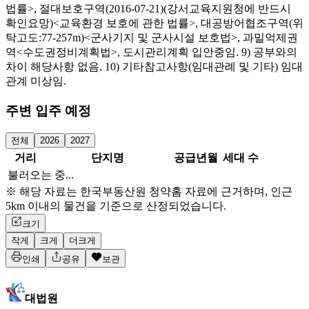
법률>, 절대보호구역(2016-07-21)(강서교육지원청에 반드시
확인요망)<교육환경 보호에 관한 법률>, 대공방어협조구역(위
탁고도:77-257m)<군사기지 및 군사시설 보호법>, 과밀억제권
역<수도권정비계획법>, 도시관리계획 입안중임. 9) 공부와의
차이 해당사항 없음. 10) 기타참고사항(임대관례 및 기타) 임대
관계 미상임.
주변 입주 예정
전체
2026
2027
거리
단지명
공급년월
세대 수
불러오는 중...
※ 해당 자료는 한국부동산원 청약홈 자료에 근거하며, 인근
5km 이내의 물건을 기준으로 산정되었습니다.
크기
작게
크게
더크게
인쇄
공유
보관
대법원