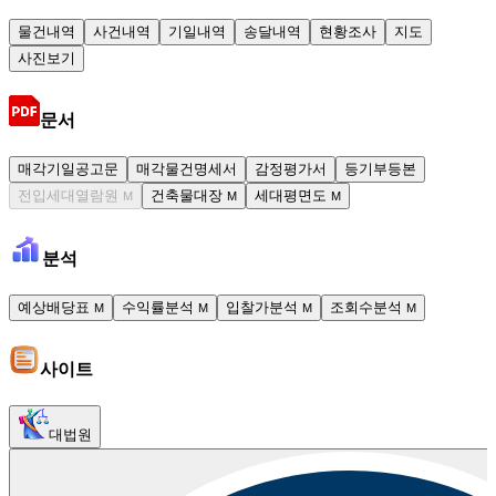
물건내역
사건내역
기일내역
송달내역
현황조사
지도
사진보기
문서
매각기일공고문
매각물건명세서
감정평가서
등기부등본
전입세대열람원
건축물대장
세대평면도
M
M
M
분석
예상배당표
수익률분석
입찰가분석
조회수분석
M
M
M
M
사이트
대법원