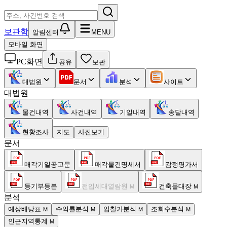
보관함
알림센터
MENU
모바일 화면
PC화면
공유
보관
대법원
문서
분석
사이트
대법원
물건내역
사건내역
기일내역
송달내역
현황조사
지도
사진보기
문서
매각기일공고문
매각물건명세서
감정평가서
등기부등본
전입세대열람원
건축물대장
M
M
분석
예상배당표
수익률분석
입찰가분석
조회수분석
M
M
M
M
인근지역통계
M