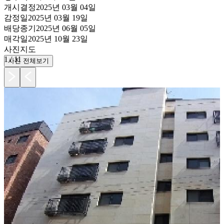
개시결정
2025년 03월 04일
감정일
2025년 03월 19일
배당종기
2025년 06월 05일
매각일
2025년 10월 23일
사진
지도
1
/
11
사진 전체보기