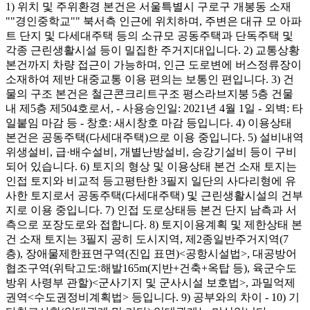
1) 위치 및 주위환경 본건은 서울특별시 구로구 개봉동 소재
""경인중학교"" 북서측 인근에 위치하며, 주변은 대규 모 아파
트 단지 및 다세대주택 등의 소규모 공동주택과 단독주택 및
각종 근린생활시설 등이 밀집한 주거지대입니다. 2) 교통상황
본건까지 차량 접근이 가능하며, 인근 도로변에 버스정류장이
소재하여 제반 대중교통 이용 편의는 보통인 편입니다. 3) 건
물의 구조 본건은 철근콘크리트구조 평스라브지붕 5층 건물
내 제5층 제504호로서, - 사용승인일: 2021년 4월 1일 - 외벽: 타
일붙임 마감 등 - 창호: 새시창호 마감 등입니다. 4) 이용상태
본건은 공동주택(다세대주택)으로 이용 중입니다. 5) 설비내역
위생설비, 급·배수설비, 개별난방설비, 승강기설비 등이 구비
되어 있습니다. 6) 토지의 형상 및 이용상태 본건 소재 토지는
인접 토지와 비교적 등고평탄한 3필지 일단의 사다리형에 유
사한 토지로서 공동주택(다세대주택) 및 근린생활시설의 건부
지로 이용 중입니다. 7) 인접 도로상태등 본건 단지 남측과 서
측으로 포장도로와 접합니다. 8) 토지이용계획 및 제한상태 본
건 소재 토지는 3필지 공히 도시지역, 제2종일반주거지역(7
층), 장애물제한표면구역(진입 표면)<공항시설법>, 대공방어
협조구역(위탁고도:해발165m(지반+건축+옥탑 등), 육군수도
방위 사령부 관할)<군사기지 및 군사시설 보호법>, 과밀억제
권역<수도권정비계획법> 등입니다. 9) 공부와의 차이 - 10) 기