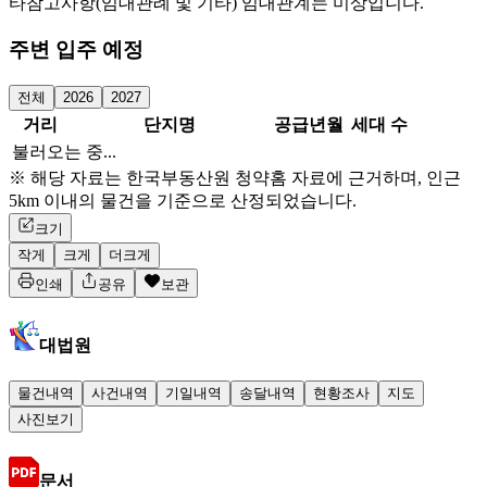
타참고사항(임대관례 및 기타) 임대관계는 미상입니다.
주변 입주 예정
전체
2026
2027
거리
단지명
공급년월
세대 수
불러오는 중...
※ 해당 자료는 한국부동산원 청약홈 자료에 근거하며, 인근
5km 이내의 물건을 기준으로 산정되었습니다.
크기
작게
크게
더크게
인쇄
공유
보관
대법원
물건내역
사건내역
기일내역
송달내역
현황조사
지도
사진보기
문서