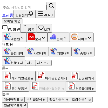
보관함
알림센터
MENU
모바일 화면
PC화면
공유
보관
대법원
문서
분석
사이트
대법원
물건내역
사건내역
기일내역
송달내역
현황조사
지도
사진보기
문서
매각기일공고문
매각물건명세서
감정평가서
등기부등본
전입세대열람원
건축물대장
M
M
분석
예상배당표
수익률분석
입찰가분석
조회수분석
M
M
M
M
인근지역통계
M