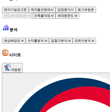
매각기일공고문
매각물건명세서
감정평가서
등기부등본
전입세대열람원
건축물대장
세대평면도
M
M
M
분석
예상배당표
수익률분석
입찰가분석
조회수분석
M
M
M
M
사이트
대법원