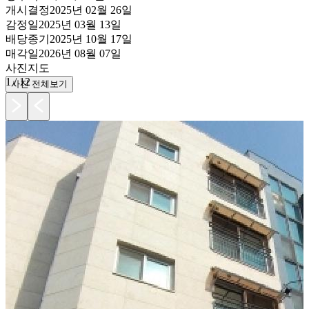
개시결정
2025년 02월 26일
감정일
2025년 03월 13일
배당종기
2025년 10월 17일
매각일
2026년 08월 07일
사진
지도
1
/
12
사진 전체보기