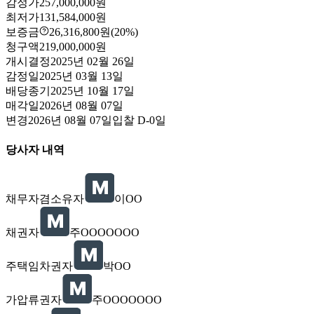
감정가
257,000,000원
최저가
131,584,000원
보증금
26,316,800원
(20%)
청구액
219,000,000원
개시결정
2025년 02월 26일
감정일
2025년 03월 13일
배당종기
2025년 10월 17일
매각일
2026년 08월 07일
변경
2026년 08월 07일
입찰
D-0
일
당사자 내역
채무자겸소유자
이OO
채권자
주OOOOOOO
주택임차권자
박OO
가압류권자
주OOOOOOO