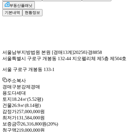
부동산플래닛
기본내역
현황정보
서울남부지방법원 본원
[경매13계]
2025타경8858
서울특별시 구로구 개봉동 132-44 지오펠리체 제5층 제504호
서울 구로구 개봉동 133-1
주소복사
경매구분
강제경매
용도
다세대
토지
18.24㎡(5.52평)
건물
26.9㎡(8.14평)
감정가
257,000,000원
최저가
131,584,000원
보증금
26,316,800원
(20%)
청구액
219,000,000원