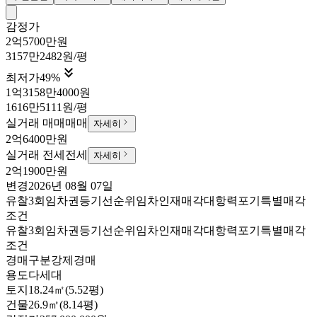
감정가
2억5700만원
3157만2482원/평

최저가
49
%
1억3158만4000원
1616만5111원/평
실거래 매매
매매
자세히
2억6400만원
실거래 전세
전세
자세히
2억1900만원
변경
2026년 08월 07일
유찰3회
임차권등기
선순위임차인
재매각
대항력포기
특별매각
조건
유찰3회
임차권등기
선순위임차인
재매각
대항력포기
특별매각
조건
경매구분
강제경매
용도
다세대
토지
18.24㎡(5.52평)
건물
26.9㎡(8.14평)