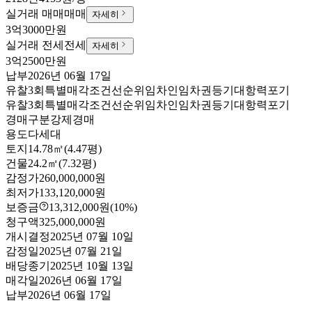
실거래 매매
매매
자세히
3억3000만원
실거래 전세
전세
자세히
3억2500만원
납부
2026년 06월 17일
유찰3회
특별매각조건
선순위임차인
임차권등기
대항력포기
유찰3회
특별매각조건
선순위임차인
임차권등기
대항력포기
경매구분
강제경매
용도
다세대
토지
14.78㎡(4.47평)
건물
24.2㎡(7.32평)
감정가
260,000,000원
최저가
133,120,000원
보증금
13,312,000원
(10%)
청구액
325,000,000원
개시결정
2025년 07월 10일
감정일
2025년 07월 21일
배당종기
2025년 10월 13일
매각일
2026년 06월 17일
납부
2026년 06월 17일