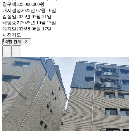
청구액
325,000,000원
개시결정
2025년 07월 10일
감정일
2025년 07월 21일
배당종기
2025년 10월 13일
매각일
2026년 06월 17일
사진
지도
1
/
6
사진 전체보기