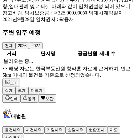
항(임대관례 및 기타) - 아래와 같이 임차권설정 되어 있으니
참고바람. 임차보증금 : 금325,000,000원 임대차계약일자 :
2021년9월29일 임차권자 : 곽용재
주변 입주 예정
전체
2026
2027
거리
단지명
공급년월
세대 수
불러오는 중...
※ 해당 자료는 한국부동산원 청약홈 자료에 근거하며, 인근
5km 이내의 물건을 기준으로 산정되었습니다.
크기
작게
크게
더크게
인쇄
공유
보관
대법원
물건내역
사건내역
기일내역
송달내역
현황조사
지도
사진보기