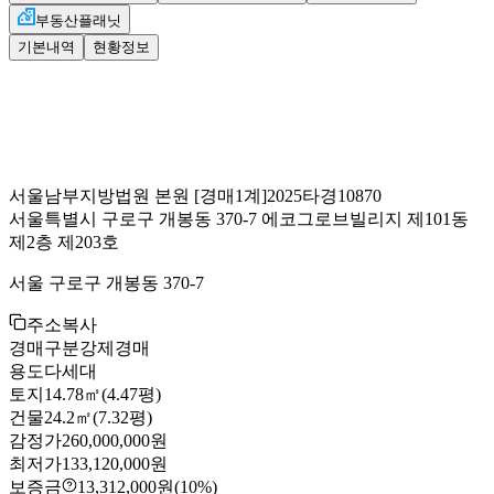
부동산플래닛
기본내역
현황정보
서울남부지방법원 본원
[경매1계]
2025타경10870
서울특별시 구로구 개봉동 370-7 에코그로브빌리지 제101동
제2층 제203호
서울 구로구 개봉동 370-7
주소복사
경매구분
강제경매
용도
다세대
토지
14.78㎡(4.47평)
건물
24.2㎡(7.32평)
감정가
260,000,000원
최저가
133,120,000원
보증금
13,312,000원
(10%)