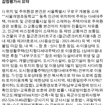
감정평가서 요약
1) 위치 및 주위환경 본건은 서울특별시 구로구 개봉동 소재
""서울개명초등학교"" 동측 인근에 위치하며 주위는 다세대주
택, 아파트 및 근린생활시설 등이 소재하는 주택지대로 주위환
경은 보통임. 2) 교통상황 본건까지 차량의 진출입이 자유롭
고, 인근에 버스정류장이 소재하는 등 제반 교통여건 보통임.
3) 건물의 구조 철근콘크리트구조 (철근)콘크리트지붕 6층 건
내 제2층 제203호로서, (사용승인일 : 2021-06-01) 외 벽 : 석재
붙임 마감 등, 내 벽 : -, 창 호 : 샷시 창호 등임. 4) 이용상태 도
시형생활주택(단지형다세대주택)으로 이용중임. (상세이용내
역은 후첨 ""내부구조도"" 참조 바람) 5) 설비내역 위생 및 급
배수설비, 개별난방설비, 도시가스설비, 승강기설비 등이 설치
되어 있음. 6) 토지의 형상 및 이용상태 5필지 일단의 사다리형
평지로서, 도시형생활주택(단지형다세대주택) 건부지로 이용
중임. 7) 인접 도로상태등 본건 북서측으로 약 6m 도로에 접함.
8) 토지이용계획 및 제한상태 도시지역, 제2종일반주거지역(7
층이하), 도로(접합), 교육환경보호구역(남부교육청에 반드시
확인요망)<교육환경 보호에 관한 법률>, 대공방어협조구역(위
탁고도:해발165m(지반+건축+옥 탑 등), 육군수도방위사령부
(02-524-3146)관할)<군사기지 및 군사시설 보호법>, 과밀억제
권 역<수도권정비계획법> 9) 공부와의 차이 -. 10) 기타참고사