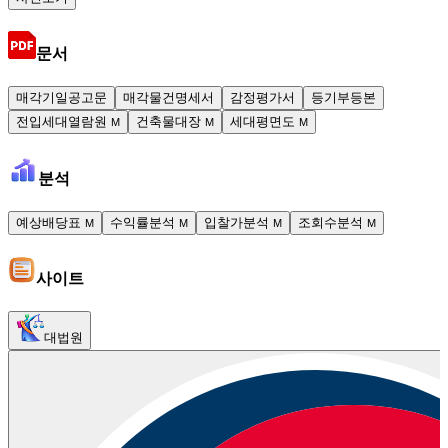
문서
매각기일공고문
매각물건명세서
감정평가서
등기부등본
전입세대열람원
건축물대장
세대평면도
M
M
M
분석
예상배당표
수익률분석
입찰가분석
조회수분석
M
M
M
M
사이트
대법원