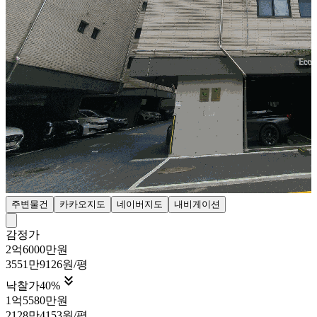
주변물건
카카오지도
네이버지도
내비게이션
감정가
2억6000만원
3551만9126원/평

낙찰가
40
%
1억5580만원
2128만4153원/평