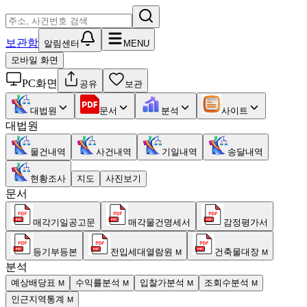
보관함
알림센터
MENU
모바일 화면
PC화면
공유
보관
대법원
문서
분석
사이트
대법원
물건내역
사건내역
기일내역
송달내역
현황조사
지도
사진보기
문서
매각기일공고문
매각물건명세서
감정평가서
등기부등본
전입세대열람원
건축물대장
M
M
분석
예상배당표
수익률분석
입찰가분석
조회수분석
M
M
M
M
인근지역통계
M