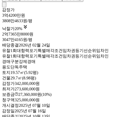
감정가
3억4200만원
3808만4633원/평

낙찰가
20
%
2억7365만8000원
3047만4165원/평
배당종결
2026년 02월 24일
유찰1회
대항력포기
특별매각조건
임차권등기
선순위임차인
유찰1회
대항력포기
특별매각조건
임차권등기
선순위임차인
경매구분
강제경매
용도
단독주택
토지
19.57㎡(5.92평)
건물
29.7㎡(8.98평)
감정가
342,000,000원
최저가
273,600,000원
보증금
27,360,000원
(10%)
청구액
325,000,000원
개시결정
2025년 07월 10일
감정일
2025년 07월 16일
배당종기
2025년 10월 13일