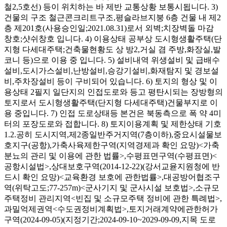
철2,5호선) 등이 위치하는 바 제반 교통상황 보통시됩니다. 3)
건물의 구조 철근콘크리트구조,평슬라브지붕 6층 건물 내 제2
층 제201호(사용승인일;2021.08.31)로서 외벽;치장벽돌 마감
창호;샷쉬창호 입니다. 4) 이용상태 공부상 도시형생활주택(단
지형 다세대주택;건축물현황도 상 방2,거실 겸 주방,화장실,발
코니 등)으로 이용 중 입니다. 5) 설비내역 위생설비 및 급배수
설비,도시가스설비,난방설비,승강기설비,화재탐지 및 경보설
비,주차장설비 등이 구비되어 있습니다. 6) 토지의 형상 및 이
용상태 2필지 일단지의 인접도로와 등고 평탄시되는 장방형의
토지로서 도시형생활주택(단지형 다세대주택)건물부지로 이
용 중입니다. 7) 인접 도로상태등 본건은 북동측으로 폭 약 4미
터의 포장도로와 접합니다. 8) 토지이용계획 및 제한상태 기호
1.2.공히 도시지역,제2종일반주거지역(7층이하),중요시설물보
호지구(공항),가축사육제한구역(지역경제과 확인 요망)<가축
분뇨의 관리 및 이용에 관한 법률>,수평표면구역(수평표면)<
공항시설법>,상대보호구역(2014-12-22)(강서교윧지원청에 반
드시 확인 요망)<교육환경 보호에 관한법률>,대공방어협조구
역(위탁고도;77-257m)<군사기지 및 군사시설 보호법>,소규모
주택정비 관리지역<빈집 및 소규모주택 정비에 관한 특례법>,
과밀억제권역<수도권정비계획법>,토지거래계약에관한허가
구역(2024-09-05)(지정기간;2024-09-10~2029-09-09,지목 도로