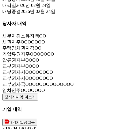
매각일
2026년 02월 24일
배당종결
2026년 02월 24일
당사자 내역
채무자겸소유자
백OO
채권자
주OOOOOOO
주택임차권자
김OO
가압류권자
주OOOOOOO
압류권자
부OOOO
교부권자
부OOOO
교부권자
서OOOOOOOO
교부권자
서OOOOOOOO
교부권자
국OOOOOOOOOOOOOO
임차인
주OOOOOOO
당사자내역 더보기
기일 내역
매각기일공고문
2026.04.14(14:00)