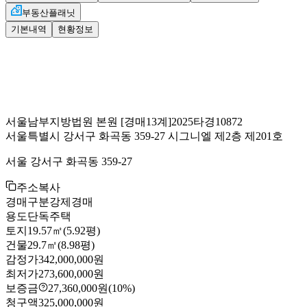
부동산플래닛
기본내역
현황정보
서울남부지방법원 본원
[경매13계]
2025타경10872
서울특별시 강서구 화곡동 359-27 시그니엘 제2층 제201호
서울 강서구 화곡동 359-27
주소복사
경매구분
강제경매
용도
단독주택
토지
19.57㎡(5.92평)
건물
29.7㎡(8.98평)
감정가
342,000,000원
최저가
273,600,000원
보증금
27,360,000원
(10%)
청구액
325,000,000원