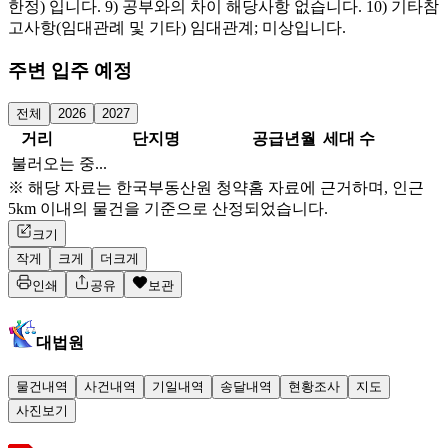
한정) 입니다. 9) 공부와의 차이 해당사항 없습니다. 10) 기타참
고사항(임대관례 및 기타) 임대관계; 미상입니다.
주변 입주 예정
전체
2026
2027
거리
단지명
공급년월
세대 수
불러오는 중...
※ 해당 자료는 한국부동산원 청약홈 자료에 근거하며, 인근
5km 이내의 물건을 기준으로 산정되었습니다.
크기
작게
크게
더크게
인쇄
공유
보관
대법원
물건내역
사건내역
기일내역
송달내역
현황조사
지도
사진보기