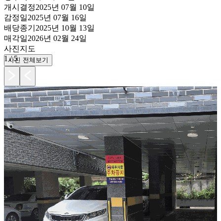
개시결정
2025년 07월 10일
감정일
2025년 07월 16일
배당종기
2025년 10월 13일
매각일
2026년 02월 24일
사진
지도
1
/
5
사진 전체보기