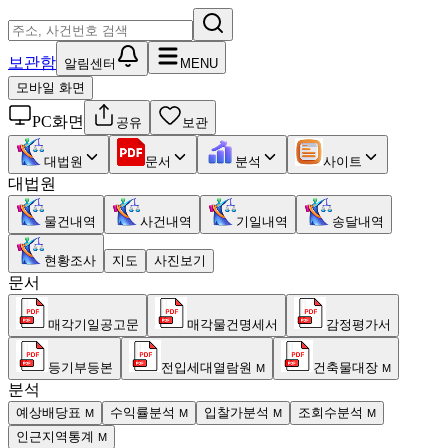
보관함
알림센터
MENU
모바일 화면
PC화면
공유
보관
대법원
문서
분석
사이트
대법원
물건내역
사건내역
기일내역
송달내역
현황조사
지도
사진보기
문서
매각기일공고문
매각물건명세서
감정평가서
등기부등본
전입세대열람원
건축물대장
M
M
분석
예상배당표
수익률분석
입찰가분석
조회수분석
M
M
M
M
인근지역통계
M