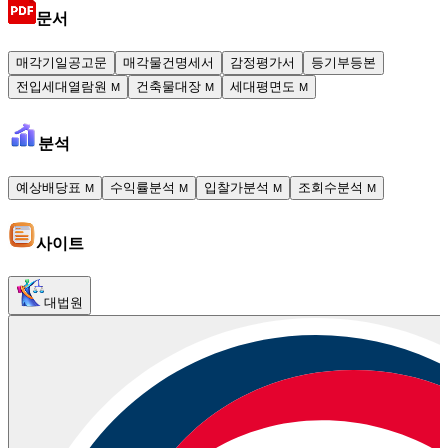
문서
매각기일공고문
매각물건명세서
감정평가서
등기부등본
전입세대열람원
건축물대장
세대평면도
M
M
M
분석
예상배당표
수익률분석
입찰가분석
조회수분석
M
M
M
M
사이트
대법원