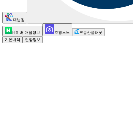
대법원
네이버 매물정보
호갱노노
부동산플래닛
기본내역
현황정보