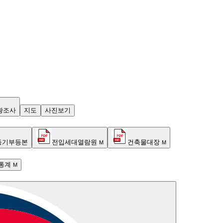
황조사
지도
사진보기
등기부등본
전입세대열람원
건축물대장
M
M
통계
M