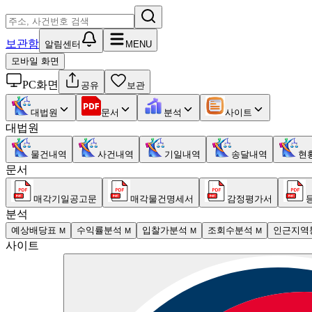
보관함
알림센터
MENU
모바일 화면
PC화면
공유
보관
대법원
문서
분석
사이트
대법원
물건내역
사건내역
기일내역
송달내역
현
문서
매각기일공고문
매각물건명세서
감정평가서
분석
예상배당표
수익률분석
입찰가분석
조회수분석
인근지역
M
M
M
M
사이트