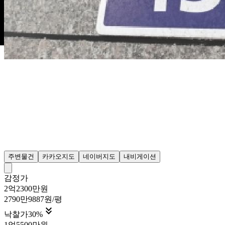
주변물건
카카오지도
네이버지도
내비게이션
감정가
2억2300만원
2790만9887원/평

낙찰가
30
%
1억5500만원