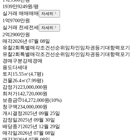
1939만9249원/평
실거래 매매
매매
자세히
1억9700만원
실거래 전세
전세
자세히
2억2900만원
매각
2026년 07월 08일
유찰2회
특별매각조건
선순위임차인
임차권등기
대항력포기
유찰2회
특별매각조건
선순위임차인
임차권등기
대항력포기
경매구분
강제경매
용도
다세대
토지
15.55㎡(4.7평)
건물
26.4㎡(7.99평)
감정가
223,000,000원
최저가
142,720,000원
보증금
14,272,000원
(10%)
청구액
234,000,000원
개시결정
2025년 09월 25일
감정일
2025년 09월 30일
배당종기
2025년 12월 29일
매각일
2026년 07월 08일
매각
2026년 07월 08일