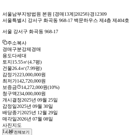
서울남부지방법원 본원
[경매13계]
2025타경12309
서울특별시 강서구 화곡동 968-17 백문하우스 제4층 제404호
서울 강서구 화곡동 968-17
주소복사
경매구분
강제경매
용도
다세대
토지
15.55㎡(4.7평)
건물
26.4㎡(7.99평)
감정가
223,000,000원
최저가
142,720,000원
보증금
14,272,000원
(10%)
청구액
234,000,000원
개시결정
2025년 09월 25일
감정일
2025년 09월 30일
배당종기
2025년 12월 29일
매각일
2026년 07월 08일
사진
지도
1
/
10
사진 전체보기