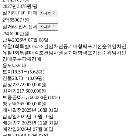
2827만3878원/평
실거래 매매
매매
자세히
2억5500만원
실거래 전세
전세
자세히
2억6500만원
납부
2026년 07월 08일
유찰1회
특별매각조건
임차권등기
대항력포기
선순위임차인
유찰1회
특별매각조건
임차권등기
대항력포기
선순위임차인
경매구분
강제경매
용도
다세대
토지
18.59㎡(5.62평)
건물
28.73㎡(8.69평)
감정가
272,000,000원
최저가
217,600,000원
보증금
21,760,000원
(10%)
청구액
265,000,000원
개시결정
2025년 10월 01일
감정일
2025년 10월 10일
배당종기
2025년 12월 31일
매각일
2026년 07월 08일
납부
2026년 07월 08일