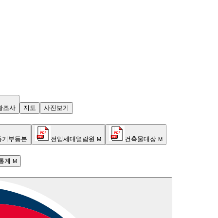
황조사
지도
사진보기
등기부등본
전입세대열람원
건축물대장
M
M
통계
M