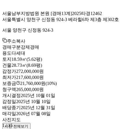
서울남부지방법원 본원
[경매13계]
2025타경12462
서울특별시 양천구 신정동 924-3 베라힐6차 제3층 제302호
서울 양천구 신정동 924-3
주소복사
경매구분
강제경매
용도
다세대
토지
18.59㎡(5.62평)
건물
28.73㎡(8.69평)
감정가
272,000,000원
최저가
217,600,000원
보증금
21,760,000원
(10%)
청구액
265,000,000원
개시결정
2025년 10월 01일
감정일
2025년 10월 10일
배당종기
2025년 12월 31일
매각일
2026년 07월 08일
사진
지도
1
/
15
사진 전체보기