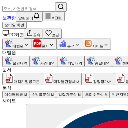
보관함
알림센터
MENU
모바일 화면
PC화면
공유
보관
대법원
문서
분석
사이트
대법원
물건내역
사건내역
기일내역
송달내역
현
문서
매각기일공고문
매각물건명세서
감정평가서
분석
예상배당표
수익률분석
입찰가분석
조회수분석
인근지역
M
M
M
M
사이트