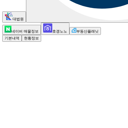
대법원
네이버 매물정보
호갱노노
부동산플래닛
기본내역
현황정보