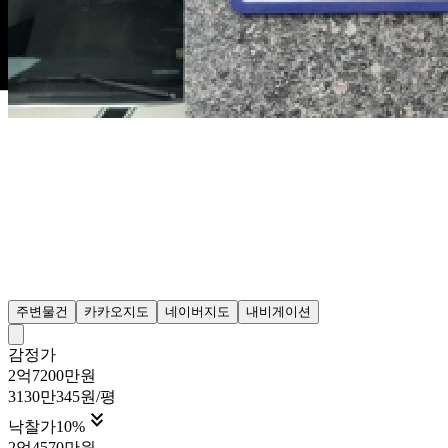
주변물건
카카오지도
네이버지도
내비게이션
감정가
2억7200만원
3130만345원/평

낙찰가
10
%
2억4570만원