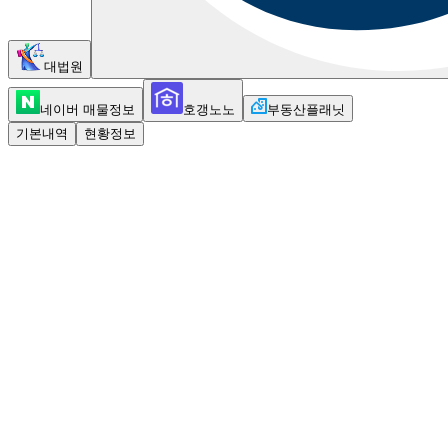
대법원
네이버 매물정보
호갱노노
부동산플래닛
기본내역
현황정보