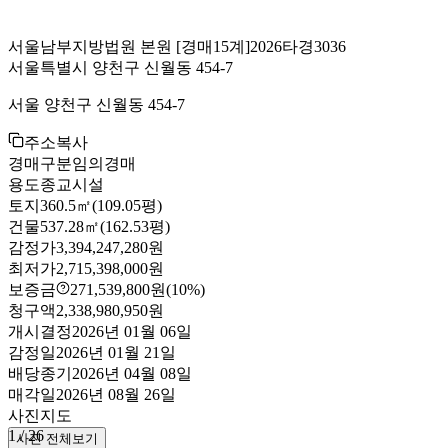
서울남부지방법원 본원
[경매15계]
2026타경3036
서울특별시 양천구 신월동 454-7
서울 양천구 신월동 454-7
주소복사
경매구분
임의경매
용도
종교시설
토지
360.5㎡(109.05평)
건물
537.28㎡(162.53평)
감정가
3,394,247,280원
최저가
2,715,398,000원
보증금
271,539,800원
(10%)
청구액
2,338,980,950원
개시결정
2026년 01월 06일
감정일
2026년 01월 21일
배당종기
2026년 04월 08일
매각일
2026년 08월 26일
사진
지도
1
/
26
사진 전체보기