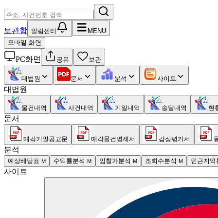
보관함
알림센터
MENU
모바일 화면
PC화면
공유
보관
대법원
문서
분석
사이트
대법원
물건내역
사건내역
기일내역
송달내역
현
문서
매각기일공고문
매각물건명세서
감정평가서
분석
예상배당표
수익률분석
입찰가분석
조회수분석
인근지역
M
M
M
M
사이트