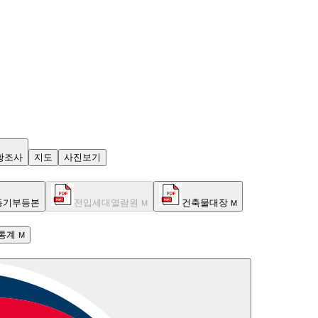
황조사
지도
사진보기
등기부등본
전입세대열람원
건축물대장
M
M
통계
M