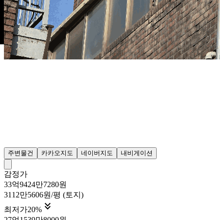
주변물건
카카오지도
네이버지도
내비게이션
감정가
33억9424만7280원
3112만5606원/평 (토지)

최저가
20
%
27억1539만8000원