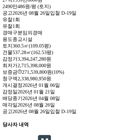
2490만486원/평 (토지)
공고
2026년 08월 26일
입찰
D-19
일
유찰1회
유찰1회
경매구분
임의경매
용도
종교시설
토지
360.5㎡(109.05평)
건물
537.28㎡(162.53평)
감정가
3,394,247,280원
최저가
2,715,398,000원
보증금
271,539,800원
(10%)
청구액
2,338,980,950원
개시결정
2026년 01월 06일
감정일
2026년 01월 21일
배당종기
2026년 04월 08일
매각일
2026년 08월 26일
공고
2026년 08월 26일
입찰
D-19
일
당사자 내역