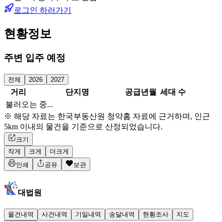
로그인 하러가기
현황정보
주변 입주 예정
전체
2026
2027
거리
단지명
공급년월
세대 수
불러오는 중...
※ 해당 자료는 한국부동산원 청약홈 자료에 근거하며, 인근
5km 이내의 물건을 기준으로 산정되었습니다.
크기
작게
크게
더크게
인쇄
공유
보관
대법원
물건내역
사건내역
기일내역
송달내역
현황조사
지도