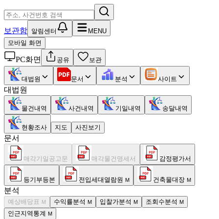
보관함
알림센터
MENU
모바일 화면
PC화면
공유
보관
대법원
문서
분석
사이트
대법원
물건내역
사건내역
기일내역
송달내역
현황조사
지도
사진보기
문서
매각기일공고문
매각물건명세서
감정평가서
등기부등본
전입세대열람원
건축물대장
M
M
분석
예상배당표
수익률분석
입찰가분석
조회수분석
M
M
M
M
인근지역통계
M