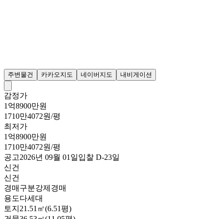
주변물건
카카오지도
네이버지도
내비게이션
감정가
1억8900만원
1710만4072원/평
최저가
1억8900만원
1710만4072원/평
공고
2026년 09월 01일
입찰
D-23
일
신건
신건
경매구분
강제경매
용도
다세대
토지
21.51㎡(6.51평)
건물
36.53㎡(11.05평)