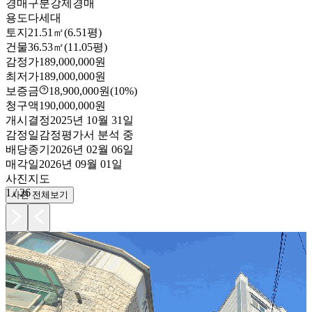
경매구분
강제경매
용도
다세대
토지
21.51㎡(6.51평)
건물
36.53㎡(11.05평)
감정가
189,000,000원
최저가
189,000,000원
보증금
18,900,000원
(10%)
청구액
190,000,000원
개시결정
2025년 10월 31일
감정일
감정평가서 분석 중
배당종기
2026년 02월 06일
매각일
2026년 09월 01일
사진
지도
1
/
26
사진 전체보기