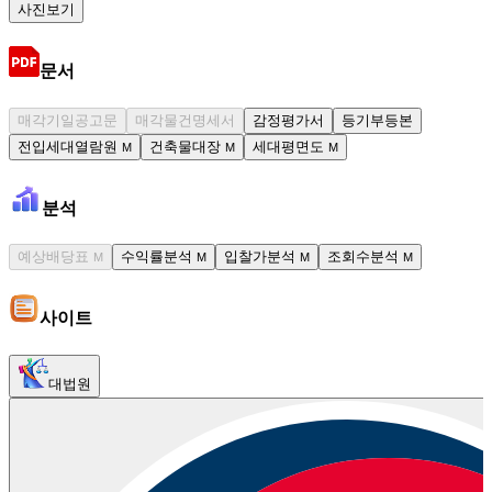
사진보기
문서
매각기일공고문
매각물건명세서
감정평가서
등기부등본
전입세대열람원
건축물대장
세대평면도
M
M
M
분석
예상배당표
수익률분석
입찰가분석
조회수분석
M
M
M
M
사이트
대법원