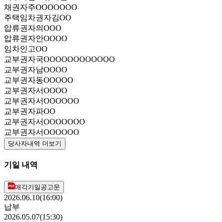
채권자
주OOOOOOO
주택임차권자
김OO
압류권자
의OOO
압류권자
안OOOO
임차인
고OO
교부권자
국OOOOOOOOOOOO
교부권자
남OOOO
교부권자
동OOOOO
교부권자
서OOOO
교부권자
서OOOOOO
교부권자
파OO
교부권자
서OOOOOOO
교부권자
서OOOOOO
당사자내역 더보기
기일 내역
매각기일공고문
2026.06.10(16:00)
납부
2026.05.07(15:30)