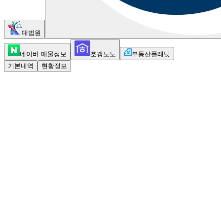
대법원
네이버 매물정보
호갱노노
부동산플래닛
기본내역
현황정보