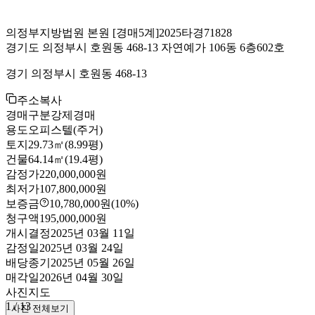
의정부지방법원 본원
[경매5계]
2025타경71828
경기도 의정부시 호원동 468-13 자연예가 106동 6층602호
경기 의정부시 호원동 468-13
주소복사
경매구분
강제경매
용도
오피스텔(주거)
토지
29.73㎡(8.99평)
건물
64.14㎡(19.4평)
감정가
220,000,000원
최저가
107,800,000원
보증금
10,780,000원
(10%)
청구액
195,000,000원
개시결정
2025년 03월 11일
감정일
2025년 03월 24일
배당종기
2025년 05월 26일
매각일
2026년 04월 30일
사진
지도
1
/
13
사진 전체보기