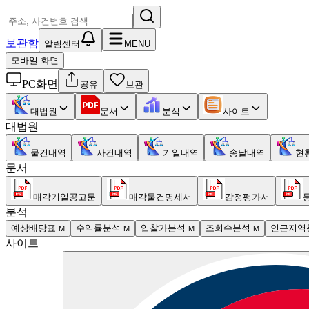
보관함
알림센터
MENU
모바일 화면
PC화면
공유
보관
대법원
문서
분석
사이트
대법원
물건내역
사건내역
기일내역
송달내역
현
문서
매각기일공고문
매각물건명세서
감정평가서
분석
예상배당표
수익률분석
입찰가분석
조회수분석
인근지역
M
M
M
M
사이트