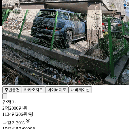
주변물건
카카오지도
네이버지도
내비게이션
감정가
2억2000만원
1134만206원/평

낙찰가
39
%
1억3415만9900원