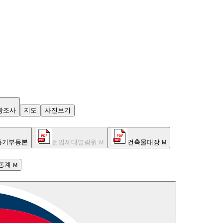
황조사
지도
사진보기
등기부등본
전입세대열람원
건축물대장
M
M
통계
M