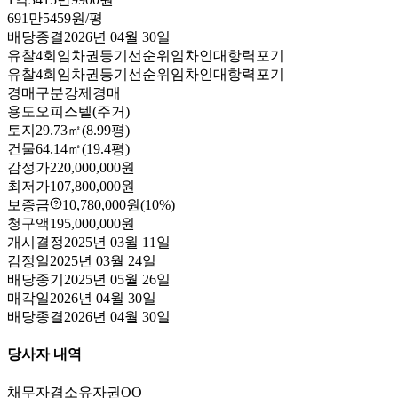
691만5459원/평
배당종결
2026년 04월 30일
유찰4회
임차권등기
선순위임차인
대항력포기
유찰4회
임차권등기
선순위임차인
대항력포기
경매구분
강제경매
용도
오피스텔(주거)
토지
29.73㎡(8.99평)
건물
64.14㎡(19.4평)
감정가
220,000,000원
최저가
107,800,000원
보증금
10,780,000원
(10%)
청구액
195,000,000원
개시결정
2025년 03월 11일
감정일
2025년 03월 24일
배당종기
2025년 05월 26일
매각일
2026년 04월 30일
배당종결
2026년 04월 30일
당사자 내역
채무자겸소유자
권OO