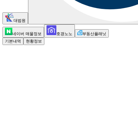
대법원
네이버 매물정보
호갱노노
부동산플래닛
기본내역
현황정보