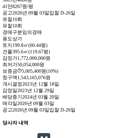
41만8267원/평
공고
2026년 09월 03일
입찰
D-26
일
유찰10회
유찰10회
경매구분
임의경매
용도
상가
토지
199.8㎡(60.44평)
건물
395.6㎡(119.67평)
감정가
1,772,000,000원
최저가
50,054,000원
보증금
5,005,400원
(10%)
청구액
1,543,165,076원
개시결정
2023년 12월 18일
감정일
2023년 12월 29일
배당종기
2024년 03월 20일
매각일
2026년 09월 03일
공고
2026년 09월 03일
입찰
D-26
일
당사자 내역