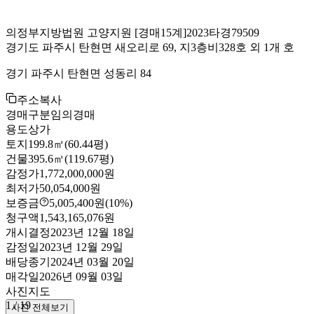
의정부지방법원 고양지원
[경매15계]
2023타경79509
경기도 파주시 탄현면 새오리로 69, 지3층비328호 외 1개 호
경기 파주시 탄현면 성동리 84
주소복사
경매구분
임의경매
용도
상가
토지
199.8㎡(60.44평)
건물
395.6㎡(119.67평)
감정가
1,772,000,000원
최저가
50,054,000원
보증금
5,005,400원
(10%)
청구액
1,543,165,076원
개시결정
2023년 12월 18일
감정일
2023년 12월 29일
배당종기
2024년 03월 20일
매각일
2026년 09월 03일
사진
지도
1
/
19
사진 전체보기