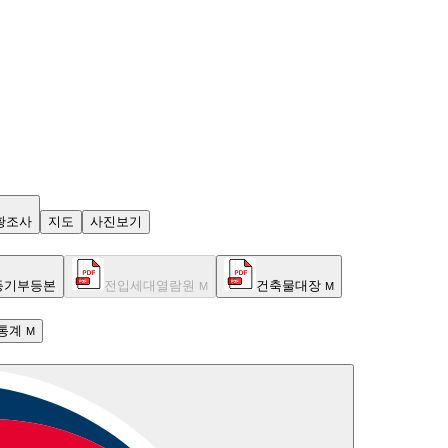
황조사
지도
사진보기
등기부등본
전입세대열람원
건축물대장
M
M
통계
M