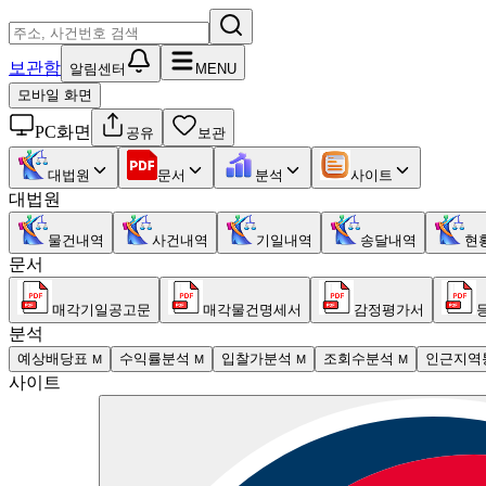
보관함
알림센터
MENU
모바일 화면
PC화면
공유
보관
대법원
문서
분석
사이트
대법원
물건내역
사건내역
기일내역
송달내역
현
문서
매각기일공고문
매각물건명세서
감정평가서
분석
예상배당표
수익률분석
입찰가분석
조회수분석
인근지역
M
M
M
M
사이트