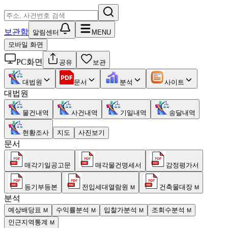
보관함
알림센터
MENU
모바일 화면
PC화면
공유
보관
대법원
문서
분석
사이트
대법원
물건내역
사건내역
기일내역
송달내역
현황조사
지도
사진보기
문서
매각기일공고문
매각물건명세서
감정평가서
등기부등본
전입세대열람원
건축물대장
M
M
분석
예상배당표
수익률분석
입찰가분석
조회수분석
M
M
M
M
인근지역통계
M