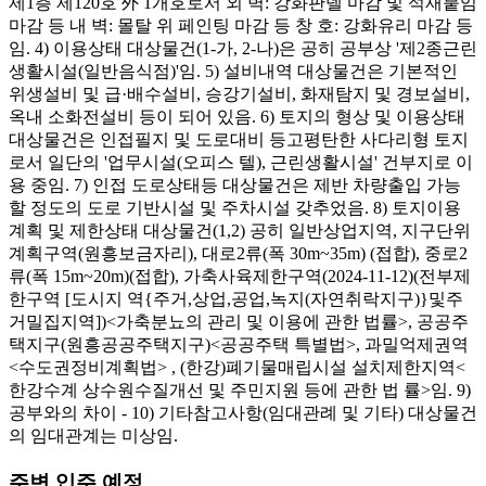
제1층 제120호 外 1개호로서 외 벽: 강화판넬 마감 및 석재붙임
마감 등 내 벽: 몰탈 위 페인팅 마감 등 창 호: 강화유리 마감 등
임. 4) 이용상태 대상물건(1-가, 2-나)은 공히 공부상 '제2종근린
생활시설(일반음식점)'임. 5) 설비내역 대상물건은 기본적인
위생설비 및 급·배수설비, 승강기설비, 화재탐지 및 경보설비,
옥내 소화전설비 등이 되어 있음. 6) 토지의 형상 및 이용상태
대상물건은 인접필지 및 도로대비 등고평탄한 사다리형 토지
로서 일단의 '업무시설(오피스 텔), 근린생활시설' 건부지로 이
용 중임. 7) 인접 도로상태등 대상물건은 제반 차량출입 가능
할 정도의 도로 기반시설 및 주차시설 갖추었음. 8) 토지이용
계획 및 제한상태 대상물건(1,2) 공히 일반상업지역, 지구단위
계획구역(원흥보금자리), 대로2류(폭 30m~35m) (접합), 중로2
류(폭 15m~20m)(접합), 가축사육제한구역(2024-11-12)(전부제
한구역 [도시지 역{주거,상업,공업,녹지(자연취락지구)}및주
거밀집지역])<가축분뇨의 관리 및 이용에 관한 법률>, 공공주
택지구(원흥공공주택지구)<공공주택 특별법>, 과밀억제권역
<수도권정비계획법> , (한강)폐기물매립시설 설치제한지역<
한강수계 상수원수질개선 및 주민지원 등에 관한 법 률>임. 9)
공부와의 차이 - 10) 기타참고사항(임대관례 및 기타) 대상물건
의 임대관계는 미상임.
주변 입주 예정