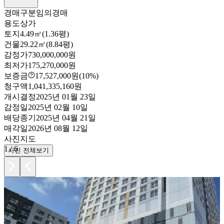
경매구분
임의경매
용도
상가
토지
4.49㎡(1.36평)
건물
29.22㎡(8.84평)
감정가
730,000,000원
최저가
175,270,000원
보증금
17,527,000원
(10%)
청구액
1,041,335,160원
개시결정
2025년 01월 23일
감정일
2025년 02월 10일
배당종기
2025년 04월 21일
매각일
2026년 08월 12일
사진
지도
1
/
6
사진 전체보기