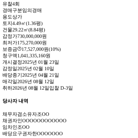
유찰4회
경매구분
임의경매
용도
상가
토지
4.49㎡(1.36평)
건물
29.22㎡(8.84평)
감정가
730,000,000원
최저가
175,270,000원
보증금
17,527,000원
(10%)
청구액
1,041,335,160원
개시결정
2025년 01월 23일
감정일
2025년 02월 10일
배당종기
2025년 04월 21일
매각일
2026년 08월 12일
취하
2026년 08월 12일
입찰
D-3
일
당사자 내역
채무자겸소유자
조OO
채권자
인OOOOOOOOOOOO
임차인
조OO
배당요구권자
한OOOOOOO