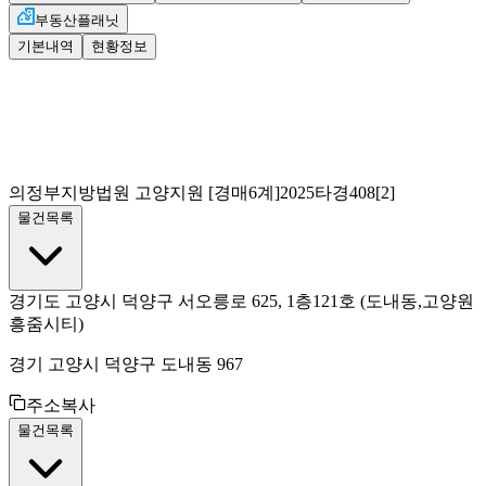
부동산플래닛
기본내역
현황정보
의정부지방법원 고양지원
[경매6계]
2025타경408[2]
물건목록
경기도 고양시 덕양구 서오릉로 625, 1층121호
(도내동,고양원
흥줌시티)
경기 고양시 덕양구 도내동 967
주소복사
물건목록