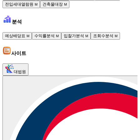
전입세대열람원
건축물대장
M
M
분석
예상배당표
수익률분석
입찰가분석
조회수분석
M
M
M
M
사이트
대법원