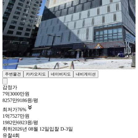
주변물건
카카오지도
네이버지도
내비게이션
감정가
7억3000만원
8257만9186원/평

최저가
76
%
1억7527만원
1982만6923원/평
취하
2026년 08월 12일
입찰
D-3
일
유찰4회