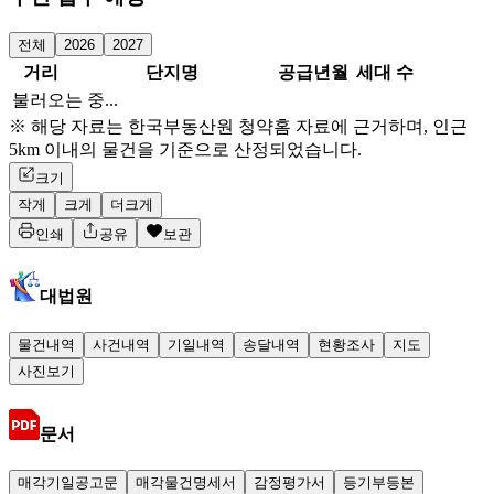
전체
2026
2027
거리
단지명
공급년월
세대 수
불러오는 중...
※ 해당 자료는 한국부동산원 청약홈 자료에 근거하며, 인근
5km 이내의 물건을 기준으로 산정되었습니다.
크기
작게
크게
더크게
인쇄
공유
보관
대법원
물건내역
사건내역
기일내역
송달내역
현황조사
지도
사진보기
문서
매각기일공고문
매각물건명세서
감정평가서
등기부등본