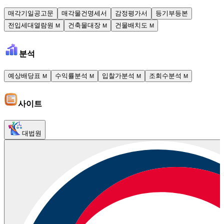
매각기일공고문
매각물건명세서
감정평가서
등기부등본
전입세대열람원
건축물대장
건물배치도
M
M
M
분석
예상배당표
수익률분석
입찰가분석
조회수분석
M
M
M
M
사이트
대법원