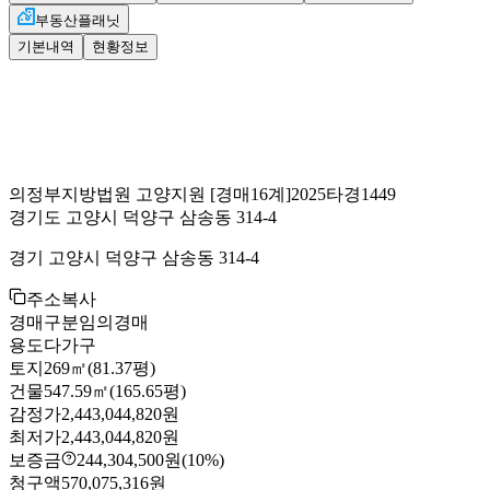
부동산플래닛
기본내역
현황정보
의정부지방법원 고양지원
[경매16계]
2025타경1449
경기도 고양시 덕양구 삼송동 314-4
경기 고양시 덕양구 삼송동 314-4
주소복사
경매구분
임의경매
용도
다가구
토지
269㎡(81.37평)
건물
547.59㎡(165.65평)
감정가
2,443,044,820원
최저가
2,443,044,820원
보증금
244,304,500원
(10%)
청구액
570,075,316원