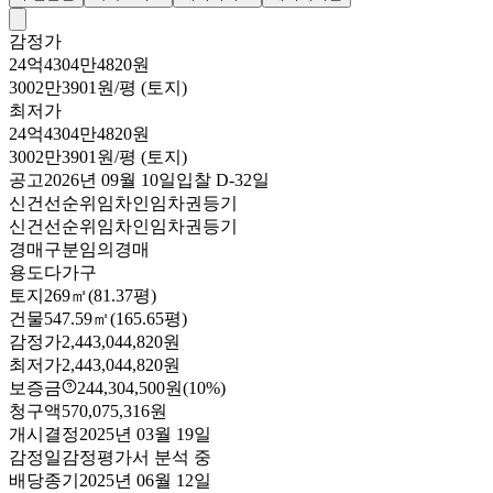
감정가
24억4304만4820원
3002만3901원/평 (토지)
최저가
24억4304만4820원
3002만3901원/평 (토지)
공고
2026년 09월 10일
입찰
D-32
일
신건
선순위임차인
임차권등기
신건
선순위임차인
임차권등기
경매구분
임의경매
용도
다가구
토지
269㎡(81.37평)
건물
547.59㎡(165.65평)
감정가
2,443,044,820원
최저가
2,443,044,820원
보증금
244,304,500원
(10%)
청구액
570,075,316원
개시결정
2025년 03월 19일
감정일
감정평가서 분석 중
배당종기
2025년 06월 12일