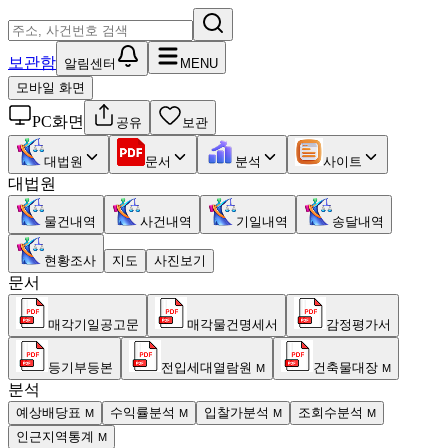
보관함
알림센터
MENU
모바일 화면
PC화면
공유
보관
대법원
문서
분석
사이트
대법원
물건내역
사건내역
기일내역
송달내역
현황조사
지도
사진보기
문서
매각기일공고문
매각물건명세서
감정평가서
등기부등본
전입세대열람원
건축물대장
M
M
분석
예상배당표
수익률분석
입찰가분석
조회수분석
M
M
M
M
인근지역통계
M