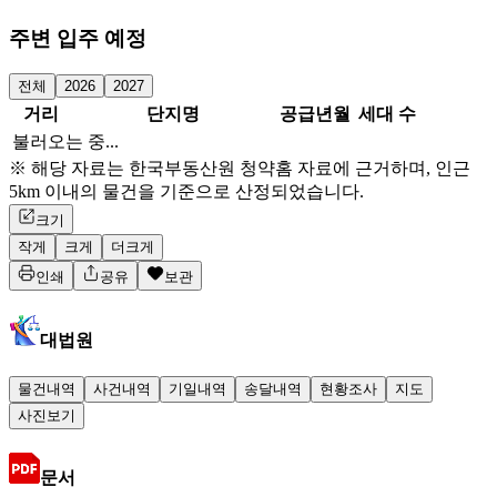
주변 입주 예정
전체
2026
2027
거리
단지명
공급년월
세대 수
불러오는 중...
※ 해당 자료는 한국부동산원 청약홈 자료에 근거하며, 인근
5km 이내의 물건을 기준으로 산정되었습니다.
크기
작게
크게
더크게
인쇄
공유
보관
대법원
물건내역
사건내역
기일내역
송달내역
현황조사
지도
사진보기
문서