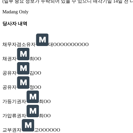
(일부 중요 정보가 누락되어 있을 수 있으니 매각기일 14일 전 
Madang Only
당사자 내역
채무자겸소유자
대OOOOOOOOOO
채권자
최OO
공유자
김OO
공유자
정OO
가등기권자
최OO
가압류권자
최OO
교부권자
고OOOOOO