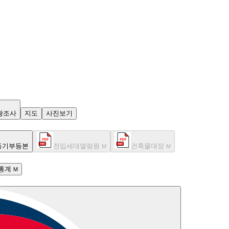
황조사
지도
사진보기
등기부등본
전입세대열람원
건축물대장
M
M
통계
M