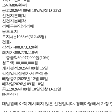
15만6896원/평
공고
2026년 09월 10일
입찰
D-33
일
신건
지분매각
신건
지분매각
경매구분
임의경매
용도
묘지
토지
1033㎡(312.48평)
지분
건물
-
감정가
408,073,320원
최저가
309,778,110원
보증금
30,977,900원
(10%)
청구액
100,000,000원
개시결정
2025년 09월 15일
감정일
감정평가서 분석 중
배당종기
2025년 12월 08일
매각일
2026년 09월 10일
공고
2026년 09월 10일
입찰
D-33
일
빠른신건
대법원에 아직 게시되지 않은 신건입니다. 경매마당에서 가장 