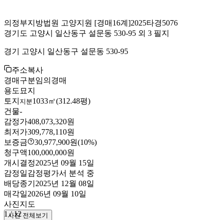
의정부지방법원 고양지원
[경매16계]
2025타경5076
경기도 고양시 일산동구 설문동 530-95 외 3 필지
경기 고양시 일산동구 설문동 530-95
주소복사
경매구분
임의경매
용도
묘지
토지
1033㎡(312.48평)
지분
건물
-
감정가
408,073,320원
최저가
309,778,110원
보증금
30,977,900원
(10%)
청구액
100,000,000원
개시결정
2025년 09월 15일
감정일
감정평가서 분석 중
배당종기
2025년 12월 08일
매각일
2026년 09월 10일
사진
지도
1
/
12
사진 전체보기