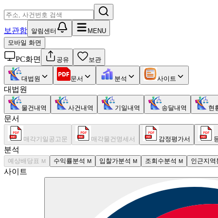
보관함
알림센터
MENU
모바일 화면
PC화면
공유
보관
대법원
문서
분석
사이트
대법원
물건내역
사건내역
기일내역
송달내역
현
문서
매각기일공고문
매각물건명세서
감정평가서
분석
예상배당표
수익률분석
입찰가분석
조회수분석
인근지역
M
M
M
M
사이트