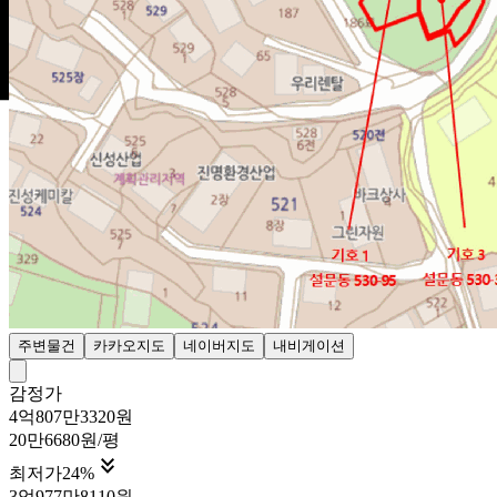
주변물건
카카오지도
네이버지도
내비게이션
감정가
4억807만3320원
20만6680원/평

최저가
24
%
3억977만8110원