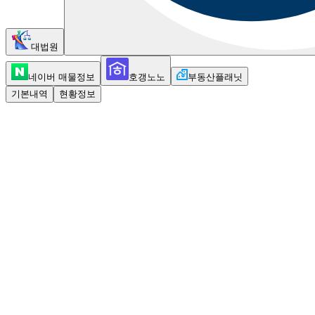
대법원
네이버 매물정보
호갱노노
부동산플래닛
기본내역
현황정보