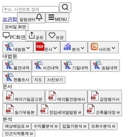
보관함
알림센터
MENU
모바일 화면
PC화면
공유
보관
대법원
문서
분석
사이트
대법원
물건내역
사건내역
기일내역
송달내역
현황조사
지도
사진보기
문서
매각기일공고문
매각물건명세서
감정평가서
등기부등본
전입세대열람원
건축물대장
M
M
분석
예상배당표
수익률분석
입찰가분석
조회수분석
M
M
M
M
인근지역통계
M