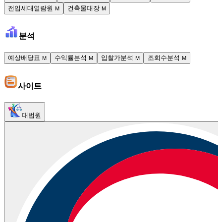
전입세대열람원
건축물대장
M
M
분석
예상배당표
수익률분석
입찰가분석
조회수분석
M
M
M
M
사이트
대법원