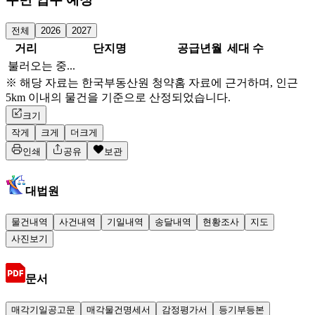
전체
2026
2027
거리
단지명
공급년월
세대 수
불러오는 중...
※ 해당 자료는 한국부동산원 청약홈 자료에 근거하며, 인근
5km 이내의 물건을 기준으로 산정되었습니다.
크기
작게
크게
더크게
인쇄
공유
보관
대법원
물건내역
사건내역
기일내역
송달내역
현황조사
지도
사진보기
문서
매각기일공고문
매각물건명세서
감정평가서
등기부등본