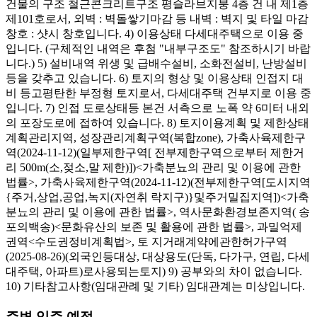
건물의 구조 철근콘크리트구조 평슬라브지붕 4층 건 내 제1층
제101호로서, 외벽 : 벽돌쌓기마감 등 내벽 : 벽지 및 타일 마감
창호 : 샷시 창호입니다. 4) 이용상태 다세대주택으로 이용 중
입니다. (구체적인 내역은 후첨 "내부구조도" 참조하시기 바랍
니다.) 5) 설비내역 위생 및 급배수설비, 소화전설비, 난방설비
등을 갖추고 있습니다. 6) 토지의 형상 및 이용상태 인접지 대
비 등고평탄한 부정형 토지로서, 다세대주택 건부지로 이용 중
입니다. 7) 인접 도로상태등 본건 서측으로 노폭 약 6미터 내외
의 포장도로에 접하여 있습니다. 8) 토지이용계획 및 제한상태
계획관리지역, 성장관리계획구역(복합zone), 가축사육제한구
역(2024-11-12)(일부제한구역[ 전부제한구역으로부터 제한거
리 500m(소,젖소,말 제한)])<가축분뇨의 관리 및 이용에 관한
법률>, 가축사육제한구역(2024-11-12)(전부제한구역[도시지역
{주거,상업,공업,녹지(자연취 락지구)}및주거밀집지역])<가축
분뇨의 관리 및 이용에 관한 법률>, 역사문화환경보존지역( 송
포의백송)<문화유산의 보존 및 활용에 관한 법률>, 과밀억제
권역<수도권정비계획법>, 토 지거래계약에관한허가구역
(2025-08-26)(외국인등대상, 대상용도(단독, 다가구, 연립, 다세
대주택, 아파트)로사용되는토지) 9) 공부와의 차이 없습니다.
10) 기타참고사항(임대관례 및 기타) 임대관계는 미상입니다.
주변 입주 예정