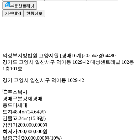
부동산플래닛
기본내역
현황정보
의정부지방법원 고양지원
[경매16계]
2025타경64480
경기도 고양시 일산서구 덕이동 1029-42 대성센트레빌 102동
1층101호
경기 고양시 일산서구 덕이동 1029-42
주소복사
경매구분
강제경매
용도
다세대
토지
48.4㎡(14.64평)
건물
52.24㎡(15.8평)
감정가
200,000,000원
최저가
200,000,000원
보증금
20,000,000원
(10%)