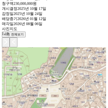
청구액
230,000,000원
개시결정
2025년 10월 17일
감정일
2025년 10월 24일
배당종기
2026년 01월 12일
매각일
2026년 08월 06일
사진
지도
1
/
9
사진 전체보기