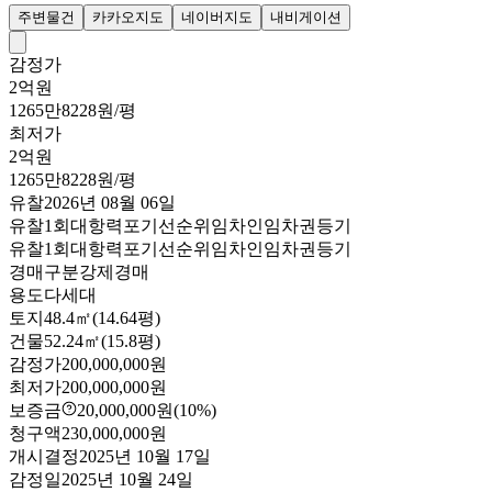
주변물건
카카오지도
네이버지도
내비게이션
감정가
2억원
1265만8228원/평
최저가
2억원
1265만8228원/평
유찰
2026년 08월 06일
유찰1회
대항력포기
선순위임차인
임차권등기
유찰1회
대항력포기
선순위임차인
임차권등기
경매구분
강제경매
용도
다세대
토지
48.4㎡(14.64평)
건물
52.24㎡(15.8평)
감정가
200,000,000원
최저가
200,000,000원
보증금
20,000,000원
(10%)
청구액
230,000,000원
개시결정
2025년 10월 17일
감정일
2025년 10월 24일