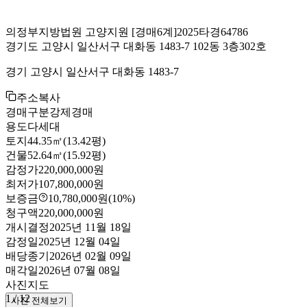
의정부지방법원 고양지원
[경매6계]
2025타경64786
경기도 고양시 일산서구 대화동 1483-7 102동 3층302호
경기 고양시 일산서구 대화동 1483-7
주소복사
경매구분
강제경매
용도
다세대
토지
44.35㎡(13.42평)
건물
52.64㎡(15.92평)
감정가
220,000,000원
최저가
107,800,000원
보증금
10,780,000원
(10%)
청구액
220,000,000원
개시결정
2025년 11월 18일
감정일
2025년 12월 04일
배당종기
2026년 02월 09일
매각일
2026년 07월 08일
사진
지도
1
/
12
사진 전체보기