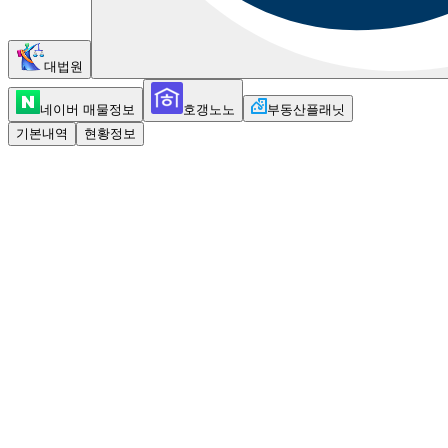
대법원
네이버 매물정보
호갱노노
부동산플래닛
기본내역
현황정보