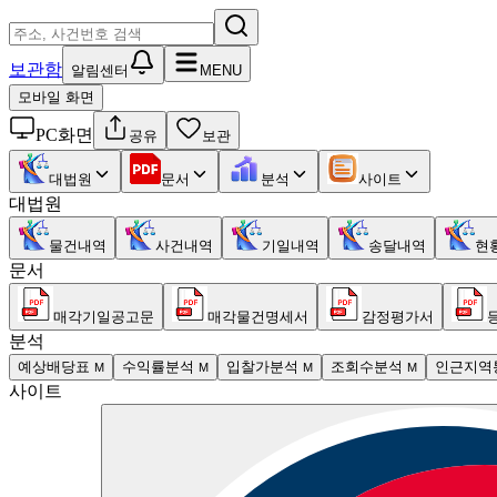
보관함
알림센터
MENU
모바일 화면
PC화면
공유
보관
대법원
문서
분석
사이트
대법원
물건내역
사건내역
기일내역
송달내역
현
문서
매각기일공고문
매각물건명세서
감정평가서
분석
예상배당표
수익률분석
입찰가분석
조회수분석
인근지역
M
M
M
M
사이트