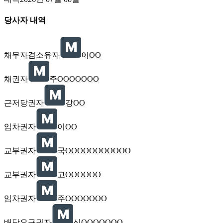
당사자 내역
채무자겸소유자
이OO
채권자
주OOOOOOO
근저당권자
강OO
임차권자
이OO
교부권자
국OOOOOOOOOOO
교부권자
고OOOOOO
임차권자
주OOOOOOO
배당요구권자
신OOOOOOO