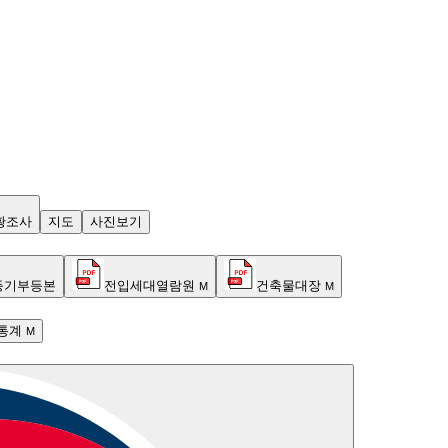
황조사
지도
사진보기
등기부등본
전입세대열람원
건축물대장
M
M
통계
M