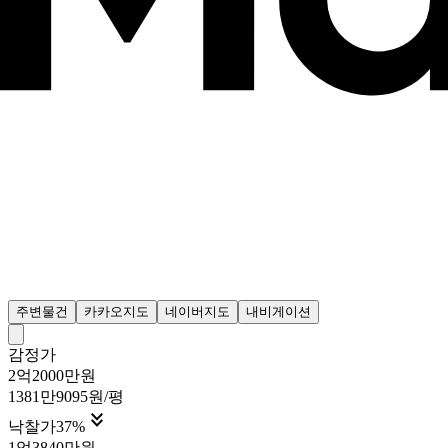
주변물건
카카오지도
네이버지도
내비게이션
감정가
2억2000만원
1381만9095원/평

낙찰가
37
%
1억3840만원