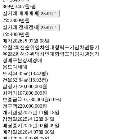
869만3467원/평
실거래 매매
매매
자세히
2억2800만원
실거래 전세
전세
자세히
1억4000만원
매각
2026년 07월 08일
유찰2회
선순위임차인
대항력포기
임차권등기
유찰2회
선순위임차인
대항력포기
임차권등기
경매구분
강제경매
용도
다세대
토지
44.35㎡(13.42평)
건물
52.64㎡(15.92평)
감정가
220,000,000원
최저가
107,800,000원
보증금
10,780,000원
(10%)
청구액
220,000,000원
개시결정
2025년 11월 18일
감정일
2025년 12월 04일
배당종기
2026년 02월 09일
매각일
2026년 07월 08일
매각
2026년 07월 08일