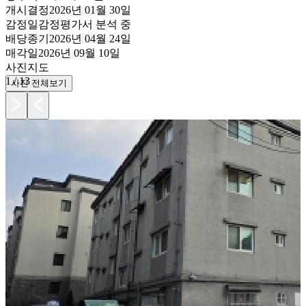
개시결정
2026년 01월 30일
감정일
감정평가서 분석 중
배당종기
2026년 04월 24일
매각일
2026년 09월 10일
사진
지도
1
/
13
사진 전체보기