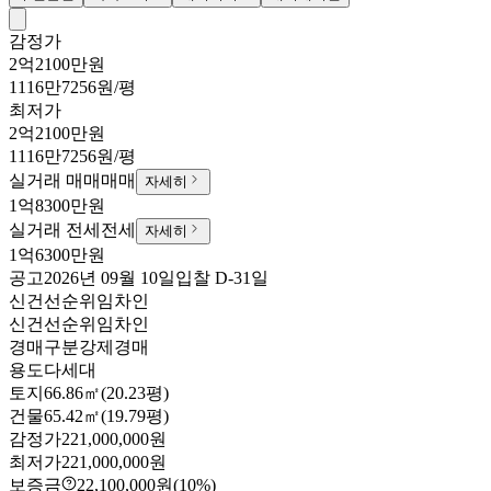
감정가
2억2100만원
1116만7256원/평
최저가
2억2100만원
1116만7256원/평
실거래 매매
매매
자세히
1억8300만원
실거래 전세
전세
자세히
1억6300만원
공고
2026년 09월 10일
입찰
D-31
일
신건
선순위임차인
신건
선순위임차인
경매구분
강제경매
용도
다세대
토지
66.86㎡(20.23평)
건물
65.42㎡(19.79평)
감정가
221,000,000원
최저가
221,000,000원
보증금
22,100,000원
(10%)