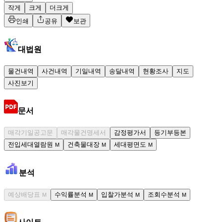
작게
크게
더크게
인쇄
공유
보관
대법원
물건내역
사건내역
기일내역
송달내역
현황조사
지도
사진보기
문서
매각기일공고문
매각물건명세서
감정평가서
등기부등본
전입세대열람원
건축물대장
세대평면도
M
M
M
분석
예상배당표
수익률분석
입찰가분석
조회수분석
M
M
M
M