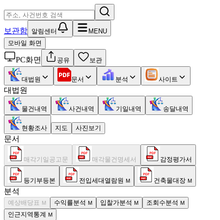
보관함
알림센터
MENU
모바일 화면
PC화면
공유
보관
대법원
문서
분석
사이트
대법원
물건내역
사건내역
기일내역
송달내역
현황조사
지도
사진보기
문서
매각기일공고문
매각물건명세서
감정평가서
등기부등본
전입세대열람원
건축물대장
M
M
분석
예상배당표
수익률분석
입찰가분석
조회수분석
M
M
M
M
인근지역통계
M