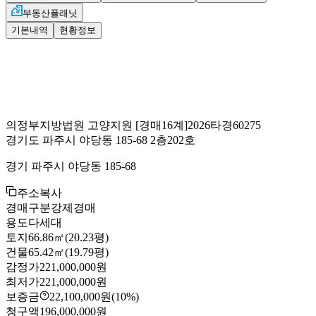
부동산플래닛
기본내역
현황정보
의정부지방법원 고양지원
[경매16계]
2026타경60275
경기도 파주시 야당동 185-68 2층202호
경기 파주시 야당동 185-68
주소복사
경매구분
강제경매
용도
다세대
토지
66.86㎡(20.23평)
건물
65.42㎡(19.79평)
감정가
221,000,000원
최저가
221,000,000원
보증금
22,100,000원
(10%)
청구액
196,000,000원