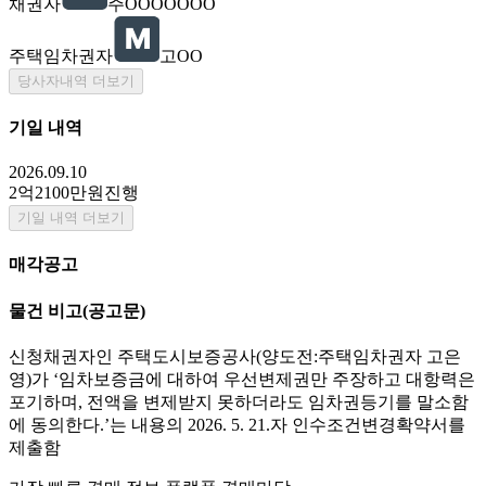
채권자
주OOOOOOO
주택임차권자
고OO
당사자내역 더보기
기일 내역
2026.09.10
2억2100만원
진행
기일 내역 더보기
매각공고
물건 비고
(공고문)
신청채권자인 주택도시보증공사(양도전:주택임차권자 고은
영)가 ‘임차보증금에 대하여 우선변제권만 주장하고 대항력은
포기하며, 전액을 변제받지 못하더라도 임차권등기를 말소함
에 동의한다.’는 내용의 2026. 5. 21.자 인수조건변경확약서를
제출함