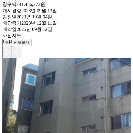
청구액
141,456,273원
개시결정
2023년 09월 13일
감정일
2023년 10월 04일
배당종기
2023년 12월 11일
매각일
2025년 09월 12일
사진
지도
1
/
11
사진 전체보기