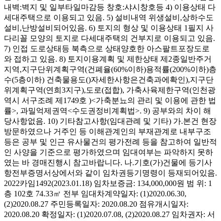
내벽:벽지 및 일부타일마감등 창호:샤시창호등 4) 이용상태 다
세대주택으로 이용되고 있음. 5) 설비내역 위생설비,상하수도
설비,난방설비되어있음. 6) 토지의 형상 및 이용상태 1필지 사
다리꼴 모양의 토지로 다세대주택의 건부지로 이용되고 있음.
7) 인접 도로상태등 북측으로 상태양호한 아스팔트포장도로
와 접하고 있음. 8) 토지이용계획 및 제한상태 제2종일반주거
지역,지구단위계획구역(건폐율(60%이하)용적률(200%이하)층
수(5층이하) 건축물용도()자세한사항은건축과에확인),지구단
위계획구역(연희3지구),도로(접합), 가축사육제한구역(인천광
역시 서구조례 제1749호 )<가축분뇨의 관리 및 이용에 관한 법
률>, 과밀억제권역<수도권정비계획법>. 9) 공부와의 차이 해
당사항없음. 10) 기타참고사항(임대관례 및 기타) 가.본건 현장
방문하였으나 거주인 등 이해관계인의 부재관계로 내부구조
등은 공부 및 인근 유사물건의 평가전례 등을 참고하여 일반적
인 사양을 기준으로 평가하였으며 임대여부는 파악하지 못하
였는 바 경매진행시 참고바랍니다. 나.기호(가)건물에 등기사
항전부증명서상에서와 같이 임차권등기명령이 등재되어있음.
2022카임1492(2023.01.18) 임차보증금: 134,000,000원 범 위: 1
층 102호 74.33㎡ 전부 임대차계약일자: (1)2020.06.30,
(2)2020.08.27 주민등록일자: 2020.08.20 점유개시일자:
2020.08.20 확정일자: (1)2020.07.08, (2)2020.08.27 임차권자: 서