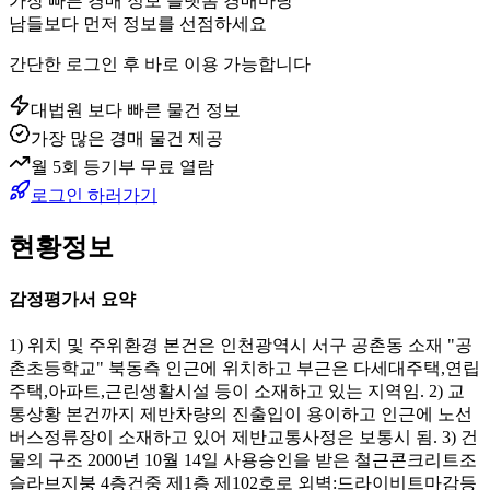
가장 빠른 경매 정보 플랫폼 경매마당
남들보다 먼저 정보를 선점하세요
간단한 로그인 후 바로 이용 가능합니다
대법원 보다 빠른 물건 정보
가장 많은 경매 물건 제공
월 5회 등기부 무료 열람
로그인 하러가기
현황정보
감정평가서 요약
1) 위치 및 주위환경 본건은 인천광역시 서구 공촌동 소재 "공
촌초등학교" 북동측 인근에 위치하고 부근은 다세대주택,연립
주택,아파트,근린생활시설 등이 소재하고 있는 지역임. 2) 교
통상황 본건까지 제반차량의 진출입이 용이하고 인근에 노선
버스정류장이 소재하고 있어 제반교통사정은 보통시 됨. 3) 건
물의 구조 2000년 10월 14일 사용승인을 받은 철근콘크리트조
슬라브지붕 4층건중 제1층 제102호로 외벽:드라이비트마감등