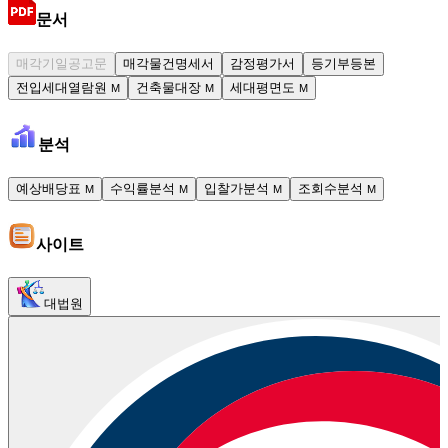
문서
매각기일공고문
매각물건명세서
감정평가서
등기부등본
전입세대열람원
건축물대장
세대평면도
M
M
M
분석
예상배당표
수익률분석
입찰가분석
조회수분석
M
M
M
M
사이트
대법원