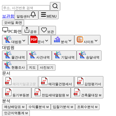
보관함
알림센터
MENU
모바일 화면
PC화면
공유
보관
대법원
문서
분석
사이트
대법원
물건내역
사건내역
기일내역
송달내역
현황조사
지도
사진보기
문서
매각기일공고문
매각물건명세서
감정평가서
등기부등본
전입세대열람원
건축물대장
M
M
분석
예상배당표
수익률분석
입찰가분석
조회수분석
M
M
M
M
인근지역통계
M