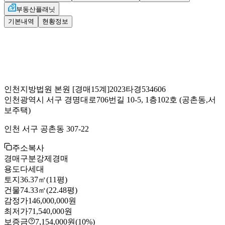
부동산플래닛
기본내역
현황정보
인천지방법원 본원
[경매15계]
2023타경534606
인천광역시 서구 경명대로706번길 10-5, 1층102호
(공촌동,서
보주택)
인천 서구 공촌동 307-22
주소복사
경매구분
강제경매
용도
다세대
토지
36.37㎡(11평)
건물
74.33㎡(22.48평)
감정가
146,000,000원
최저가
71,540,000원
보증금
7,154,000원
(10%)