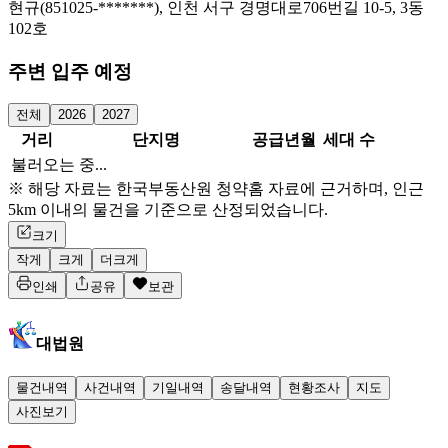
현규(851025-*******), 인천 서구 경명대로706번길 10-5, 3동
102호
주변 입주 예정
전체
2026
2027
거리
단지명
공급년월
세대 수
불러오는 중...
※ 해당 자료는 한국부동산원 청약홈 자료에 근거하며, 인근
5km 이내의 물건을 기준으로 산정되었습니다.
크기
작게
크게
더크게
인쇄
공유
보관
대법원
물건내역
사건내역
기일내역
송달내역
현황조사
지도
사진보기