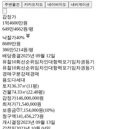
주변물건
카카오지도
네이버지도
내비게이션
감정가
1억4600만원
649만4662원/평

낙찰가
40
%
8689만원
386만5214원/평
배당종결
2025년 09월 12일
유찰10회
선순위임차인
대항력포기
임차권등기
유찰10회
선순위임차인
대항력포기
임차권등기
경매구분
강제경매
용도
다세대
토지
36.37㎡(11평)
건물
74.33㎡(22.48평)
감정가
146,000,000원
최저가
71,540,000원
보증금
7,154,000원
(10%)
청구액
141,456,273원
개시결정
2023년 09월 13일
감정일
2023년 10월 04일