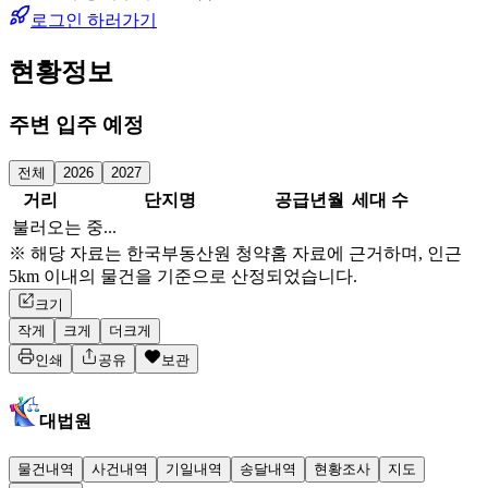
로그인 하러가기
현황정보
주변 입주 예정
전체
2026
2027
거리
단지명
공급년월
세대 수
불러오는 중...
※ 해당 자료는 한국부동산원 청약홈 자료에 근거하며, 인근
5km 이내의 물건을 기준으로 산정되었습니다.
크기
작게
크게
더크게
인쇄
공유
보관
대법원
물건내역
사건내역
기일내역
송달내역
현황조사
지도