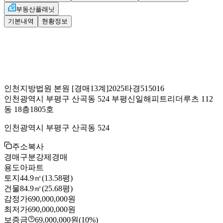
부동산플래닛
기본내역
현황정보
인천지방법원 본원
[경매13계]
2025타경515016
인천광역시 부평구 산곡동 524 부평신일해피트리더루츠 112
동 18층1805호
인천광역시 부평구 산곡동 524
주소복사
경매구분
강제경매
용도
아파트
토지
44.9㎡(13.58평)
건물
84.9㎡(25.68평)
감정가
690,000,000원
최저가
690,000,000원
보증금
69,000,000원
(10%)