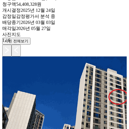
청구액
54,408,328원
개시결정
2025년 12월 24일
감정일
감정평가서 분석 중
배당종기
2026년 03월 03일
매각일
2026년 05월 27일
사진
지도
1
/
6
사진 전체보기