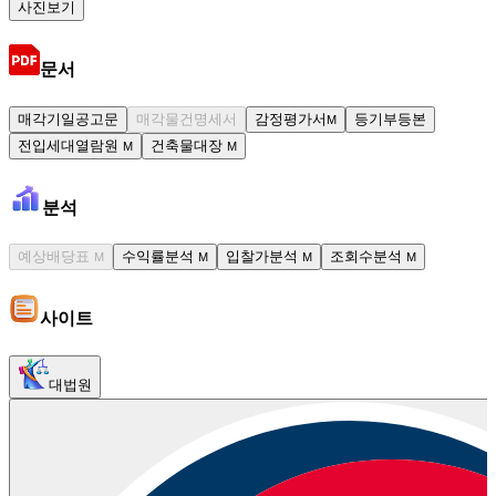
사진보기
문서
매각기일공고문
매각물건명세서
감정평가서
등기부등본
M
전입세대열람원
건축물대장
M
M
분석
예상배당표
수익률분석
입찰가분석
조회수분석
M
M
M
M
사이트
대법원