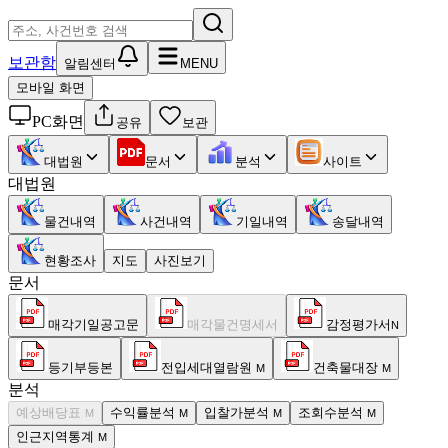
보관함
알림센터
MENU
모바일 화면
PC화면
공유
보관
대법원
문서
분석
사이트
대법원
물건내역
사건내역
기일내역
송달내역
현황조사
지도
사진보기
문서
매각기일공고문
매각물건명세서
감정평가서
N
등기부등본
전입세대열람원
건축물대장
M
M
분석
예상배당표
수익률분석
입찰가분석
조회수분석
M
M
M
M
인근지역통계
M