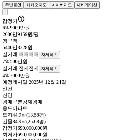
주변물건
카카오지도
네이버지도
내비게이션

감정가
6억9000만원
2686만9159원/평
청구액
5440만8328원
실거래 매매
매매
자세히
7억500만원
실거래 전세
전세
자세히
4억7000만원
예정
개시일
2025년 12월 24일
신건
신건
경매구분
강제경매
용도
아파트
토지
44.9㎡(13.58평)
건물
84.9㎡(25.68평)
감정가
690,000,000원
최저가
690,000,000원