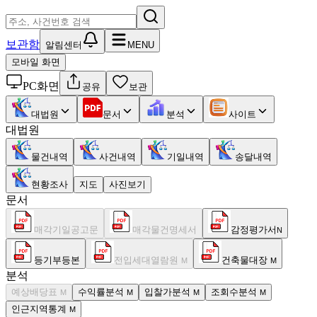
보관함
알림센터
MENU
모바일 화면
PC화면
공유
보관
대법원
문서
분석
사이트
대법원
물건내역
사건내역
기일내역
송달내역
현황조사
지도
사진보기
문서
매각기일공고문
매각물건명세서
감정평가서
N
등기부등본
전입세대열람원
건축물대장
M
M
분석
예상배당표
수익률분석
입찰가분석
조회수분석
M
M
M
M
인근지역통계
M