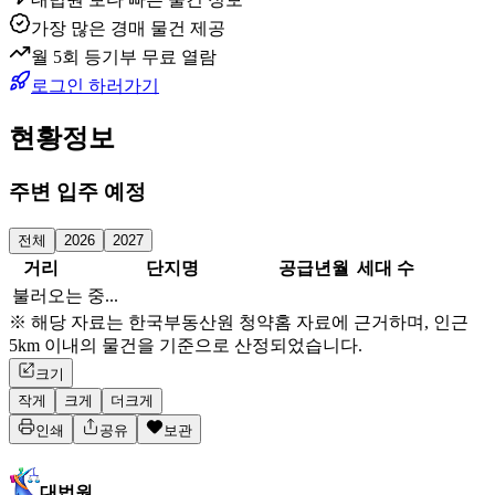
가장 많은 경매 물건 제공
월 5회 등기부 무료 열람
로그인 하러가기
현황정보
주변 입주 예정
전체
2026
2027
거리
단지명
공급년월
세대 수
불러오는 중...
※ 해당 자료는 한국부동산원 청약홈 자료에 근거하며, 인근
5km 이내의 물건을 기준으로 산정되었습니다.
크기
작게
크게
더크게
인쇄
공유
보관
대법원