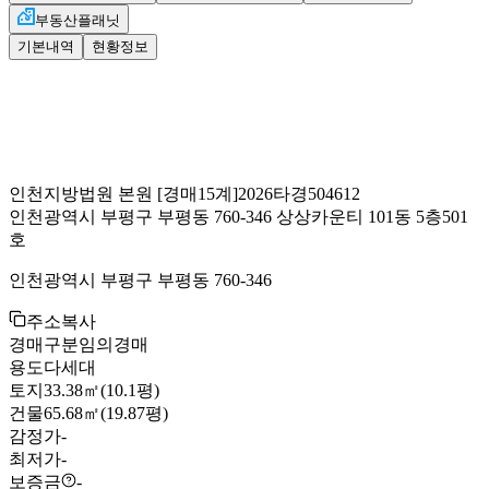
부동산플래닛
기본내역
현황정보
인천지방법원 본원
[경매15계]
2026타경504612
인천광역시 부평구 부평동 760-346 상상카운티 101동 5층501
호
인천광역시 부평구 부평동 760-346
주소복사
경매구분
임의경매
용도
다세대
토지
33.38㎡(10.1평)
건물
65.68㎡(19.87평)
감정가
-
최저가
-
보증금
-