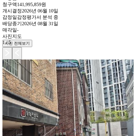
청구액
141,995,859원
개시결정
2026년 06월 10일
감정일
감정평가서 분석 중
배당종기
2026년 08월 31일
매각일
-
사진
지도
1
/
5
사진 전체보기