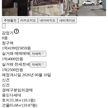
주변물건
카카오지도
네이버지도
내비게이션

감정가
0원
청구액
1억4199만5859원
실거래 매매
매매
자세히
1억4000만원
실거래 전세
전세
자세히
1억2500만원
예정
개시일
2026년 06월 10일
신건
신건
경매구분
임의경매
용도
다세대
토지
33.38㎡(10.1평)
건물
65.68㎡(19.87평)