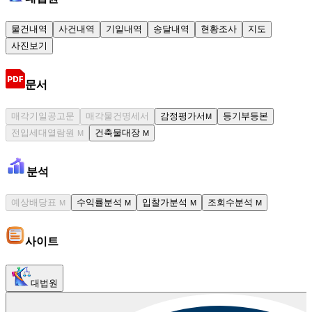
물건내역
사건내역
기일내역
송달내역
현황조사
지도
사진보기
문서
매각기일공고문
매각물건명세서
감정평가서
등기부등본
M
전입세대열람원
건축물대장
M
M
분석
예상배당표
수익률분석
입찰가분석
조회수분석
M
M
M
M
사이트
대법원