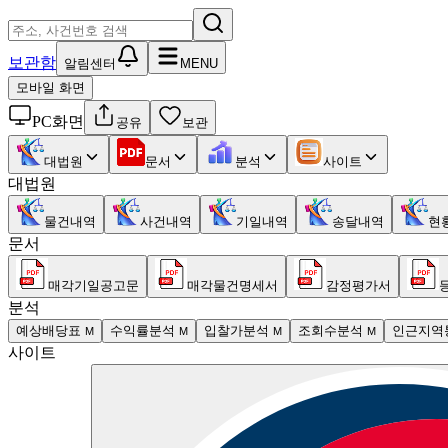
보관함
알림센터
MENU
모바일 화면
PC화면
공유
보관
대법원
문서
분석
사이트
대법원
물건내역
사건내역
기일내역
송달내역
현
문서
매각기일공고문
매각물건명세서
감정평가서
분석
예상배당표
수익률분석
입찰가분석
조회수분석
인근지역
M
M
M
M
사이트