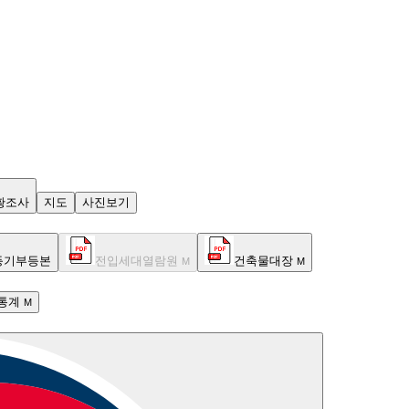
황조사
지도
사진보기
등기부등본
전입세대열람원
건축물대장
M
M
통계
M