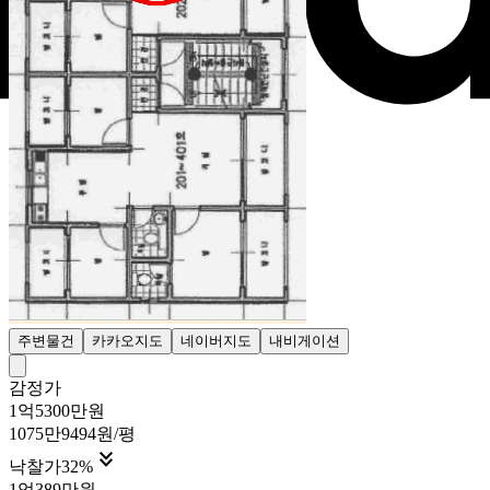
주변물건
카카오지도
네이버지도
내비게이션
감정가
1억5300만원
1075만9494원/평

낙찰가
32
%
1억389만원