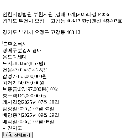
인천지방법원 부천지원
[경매10계]
2025타경34056
경기도 부천시 오정구 고강동 408-13 한성맨션 4층402호
경기도 부천시 오정구 고강동 408-13
주소복사
경매구분
강제경매
용도
다세대
토지
28.33㎡(8.57평)
건물
47.01㎡(14.22평)
감정가
153,000,000원
최저가
74,970,000원
보증금
7,497,000원
(10%)
청구액
165,000,000원
개시결정
2025년 07월 28일
감정일
2025년 07월 30일
배당종기
2025년 09월 29일
매각일
2026년 07월 08일
사진
지도
1
/
5
사진 전체보기