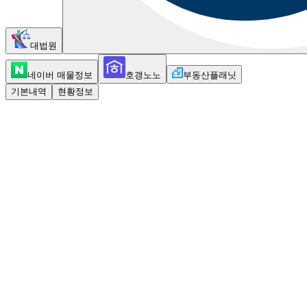
대법원
네이버 매물정보
호갱노노
부동산플래닛
기본내역
현황정보