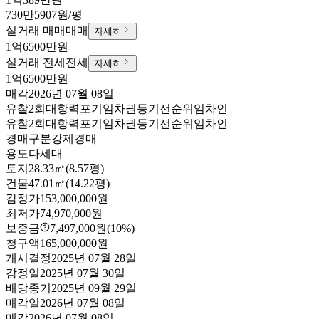
730만5907원/평
실거래 매매
매매
자세히
1억6500만원
실거래 전세
전세
자세히
1억6500만원
매각
2026년 07월 08일
유찰2회
대항력포기
임차권등기
선순위임차인
유찰2회
대항력포기
임차권등기
선순위임차인
경매구분
강제경매
용도
다세대
토지
28.33㎡(8.57평)
건물
47.01㎡(14.22평)
감정가
153,000,000원
최저가
74,970,000원
보증금
7,497,000원
(10%)
청구액
165,000,000원
개시결정
2025년 07월 28일
감정일
2025년 07월 30일
배당종기
2025년 09월 29일
매각일
2026년 07월 08일
매각
2026년 07월 08일