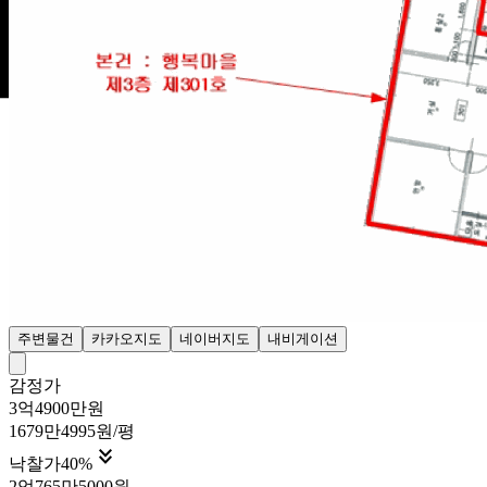
주변물건
카카오지도
네이버지도
내비게이션
감정가
3억4900만원
1679만4995원/평

낙찰가
40
%
2억765만5000원