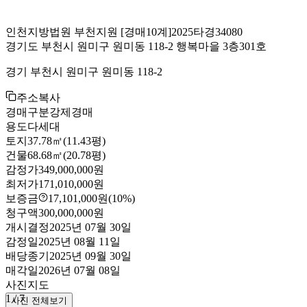
인천지방법원 부천지원
[경매10계]
2025타경34080
경기도 부천시 원미구 원미동 118-2 행복마을 3층301호
경기 부천시 원미구 원미동 118-2
주소복사
경매구분
강제경매
용도
다세대
토지
37.78㎡(11.43평)
건물
68.68㎡(20.78평)
감정가
349,000,000원
최저가
171,010,000원
보증금
17,101,000원
(10%)
청구액
300,000,000원
개시결정
2025년 07월 30일
감정일
2025년 08월 11일
배당종기
2025년 09월 30일
매각일
2026년 07월 08일
사진
지도
1
/
7
사진 전체보기