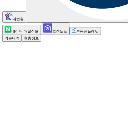
대법원
네이버 매물정보
호갱노노
부동산플래닛
기본내역
현황정보