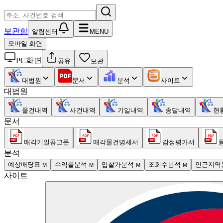
보관함
알림센터
MENU
모바일 화면
PC화면
공유
보관
대법원
문서
분석
사이트
대법원
물건내역
사건내역
기일내역
송달내역
현
문서
매각기일공고문
매각물건명세서
감정평가서
분석
예상배당표
수익률분석
입찰가분석
조회수분석
인근지역
M
M
M
M
사이트