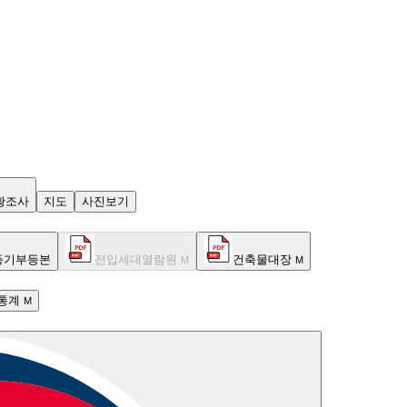
황조사
지도
사진보기
등기부등본
전입세대열람원
건축물대장
M
M
통계
M