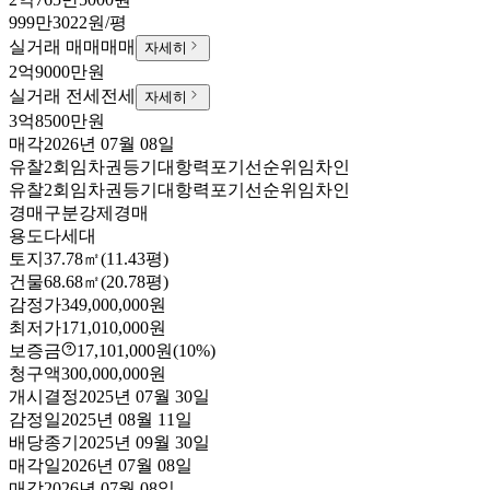
999만3022원/평
실거래 매매
매매
자세히
2억9000만원
실거래 전세
전세
자세히
3억8500만원
매각
2026년 07월 08일
유찰2회
임차권등기
대항력포기
선순위임차인
유찰2회
임차권등기
대항력포기
선순위임차인
경매구분
강제경매
용도
다세대
토지
37.78㎡(11.43평)
건물
68.68㎡(20.78평)
감정가
349,000,000원
최저가
171,010,000원
보증금
17,101,000원
(10%)
청구액
300,000,000원
개시결정
2025년 07월 30일
감정일
2025년 08월 11일
배당종기
2025년 09월 30일
매각일
2026년 07월 08일
매각
2026년 07월 08일