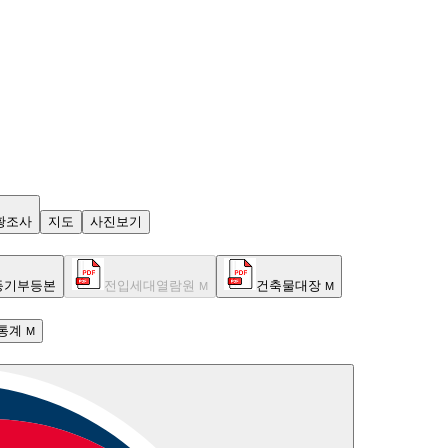
황조사
지도
사진보기
등기부등본
전입세대열람원
건축물대장
M
M
통계
M