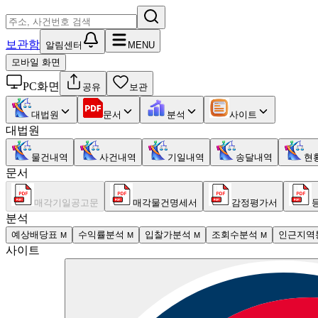
보관함
알림센터
MENU
모바일 화면
PC화면
공유
보관
대법원
문서
분석
사이트
대법원
물건내역
사건내역
기일내역
송달내역
현
문서
매각기일공고문
매각물건명세서
감정평가서
분석
예상배당표
수익률분석
입찰가분석
조회수분석
인근지역
M
M
M
M
사이트