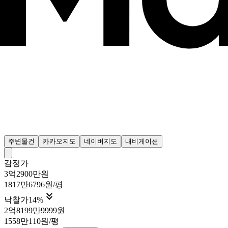
주변물건
카카오지도
네이버지도
내비게이션
감정가
3억2900만원
1817만6796원/평

낙찰가
14
%
2억8199만9999원
1558만110원/평