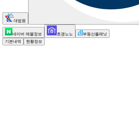
대법원
네이버 매물정보
호갱노노
부동산플래닛
기본내역
현황정보