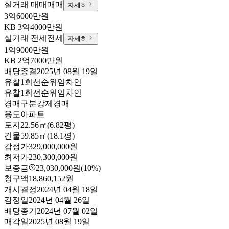
실거래 매매
매매
자세히
3억6000만원
KB
3억4000만원
실거래 전세
전세
자세히
1억9000만원
KB
2억7000만원
배당종결
2025년 08월 19일
유찰1회
선순위임차인
유찰1회
선순위임차인
경매구분
강제경매
용도
아파트
토지
22.56㎡(6.82평)
건물
59.85㎡(18.1평)
감정가
329,000,000원
최저가
230,300,000원
보증금
23,030,000원
(10%)
청구액
18,860,152원
개시결정
2024년 04월 18일
감정일
2024년 04월 26일
배당종기
2024년 07월 02일
매각일
2025년 08월 19일