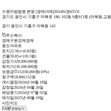
수원지방법원 본원
[경매19계]
2024타경65531
경기도 용인시 기흥구 마북로 186, 102동 9층913호
(마북동,교
경기 용인시 기흥구 마북동 143
주소복사
경매구분
강제경매
용도
아파트
토지
22.56㎡(6.82평)
건물
59.85㎡(18.1평)
감정가
329,000,000원
최저가
230,300,000원
보증금
23,030,000원
(10%)
청구액
18,860,152원
개시결정
2024년 04월 18일
감정일
2024년 04월 26일
배당종기
2024년 07월 02일
매각일
2025년 08월 19일
사진
지도
1
/
12
사진 전체보기