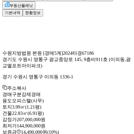
부동산플래닛
기본내역
현황정보
수원지방법원 본원
[경매5계]
2024타경67186
경기도 수원시 영통구 광교중앙로 145, 9층비911호
(이의동,광
교엘포트아이파크)
경기 수원시 영통구 이의동 1336-1
주소복사
경매구분
강제경매
용도
오피스텔(사무)
토지
3.99㎡(1.21평)
건물
22.83㎡(6.91평)
감정가
207,000,000원
최저가
144,900,000원
보증금
14,490,000원
(10%)