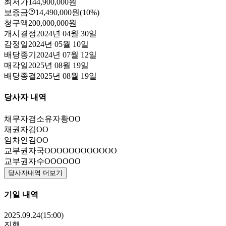
최저가
144,900,000원
보증금
14,490,000원
(10%)
청구액
200,000,000원
개시결정
2024년 04월 30일
감정일
2024년 05월 10일
배당종기
2024년 07월 12일
매각일
2025년 08월 19일
배당종결
2025년 08월 19일
당사자 내역
채무자겸소유자
황OO
채권자
김OO
임차인
김OO
교부권자
국OOOOOOOOOOOO
교부권자
수OOOOOO
당사자내역 더보기
기일 내역
2025.09.24(15:00)
진행