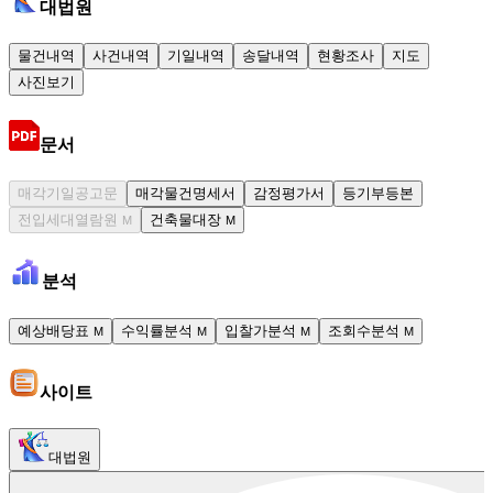
대법원
물건내역
사건내역
기일내역
송달내역
현황조사
지도
사진보기
문서
매각기일공고문
매각물건명세서
감정평가서
등기부등본
전입세대열람원
건축물대장
M
M
분석
예상배당표
수익률분석
입찰가분석
조회수분석
M
M
M
M
사이트
대법원