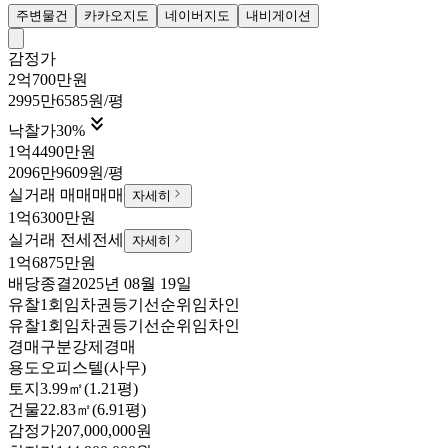
주변물건
카카오지도
네이버지도
내비게이션
감정가
2억700만원
2995만6585원/평

낙찰가
30
%
1억4490만원
2096만9609원/평
실거래 매매
매매
자세히
1억6300만원
실거래 전세
전세
자세히
1억6875만원
배당종결
2025년 08월 19일
유찰1회
임차권등기
선순위임차인
유찰1회
임차권등기
선순위임차인
경매구분
강제경매
용도
오피스텔(사무)
토지
3.99㎡(1.21평)
건물
22.83㎡(6.91평)
감정가
207,000,000원