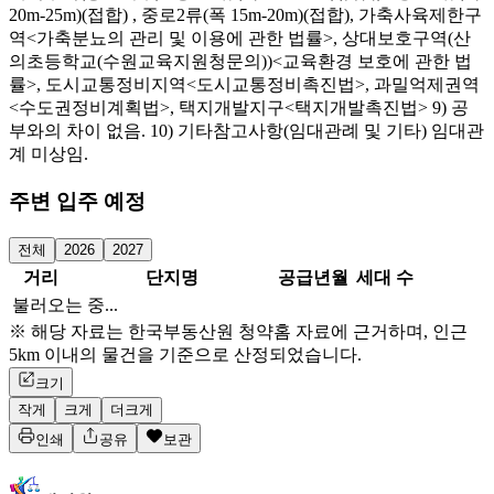
20m-25m)(접합) , 중로2류(폭 15m-20m)(접합), 가축사육제한구
역<가축분뇨의 관리 및 이용에 관한 법률>, 상대보호구역(산
의초등학교(수원교육지원청문의))<교육환경 보호에 관한 법
률>, 도시교통정비지역<도시교통정비촉진법>, 과밀억제권역
<수도권정비계획법>, 택지개발지구<택지개발촉진법> 9) 공
부와의 차이 없음. 10) 기타참고사항(임대관례 및 기타) 임대관
계 미상임.
주변 입주 예정
전체
2026
2027
거리
단지명
공급년월
세대 수
불러오는 중...
※ 해당 자료는 한국부동산원 청약홈 자료에 근거하며, 인근
5km 이내의 물건을 기준으로 산정되었습니다.
크기
작게
크게
더크게
인쇄
공유
보관