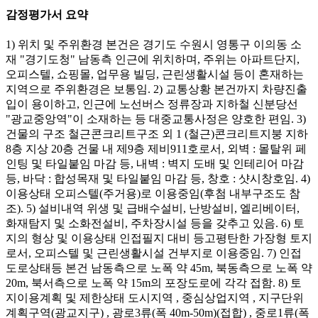
감정평가서 요약
1) 위치 및 주위환경 본건은 경기도 수원시 영통구 이의동 소
재 "경기도청" 남동측 인근에 위치하며, 주위는 아파트단지,
오피스텔, 쇼핑몰, 업무용 빌딩, 근린생활시설 등이 혼재하는
지역으로 주위환경은 보통임. 2) 교통상황 본건까지 차량진출
입이 용이하고, 인근에 노선버스 정류장과 지하철 신분당선
"광교중앙역"이 소재하는 등 대중교통사정은 양호한 편임. 3)
건물의 구조 철근콘크리트구조 외 1 (철근)콘크리트지붕 지하
8층 지상 20층 건물 내 제9층 제비911호로서, 외벽 : 몰탈위 페
인팅 및 타일붙임 마감 등, 내벽 : 벽지 도배 및 인테리어 마감
등, 바닥 : 합성목재 및 타일붙임 마감 등, 창호 : 샷시창호임. 4)
이용상태 오피스텔(주거용)로 이용중임(후첨 내부구조도 참
조). 5) 설비내역 위생 및 급배수설비, 난방설비, 엘리베이터,
화재탐지 및 소화전설비, 주차장시설 등을 갖추고 있음. 6) 토
지의 형상 및 이용상태 인접필지 대비 등고평탄한 가장형 토지
로서, 오피스텔 및 근린생활시설 건부지로 이용중임. 7) 인접
도로상태등 본건 남동측으로 노폭 약 45m, 북동측으로 노폭 약
20m, 북서측으로 노폭 약 15m의 포장도로에 각각 접함. 8) 토
지이용계획 및 제한상태 도시지역 , 중심상업지역 , 지구단위
계획구역(광교지구) , 광로3류(폭 40m-50m)(접합) , 중로1류(폭