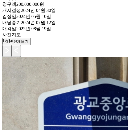
청구액
200,000,000원
개시결정
2024년 04월 30일
감정일
2024년 05월 10일
배당종기
2024년 07월 12일
매각일
2025년 08월 19일
사진
지도
1
/
15
사진 전체보기