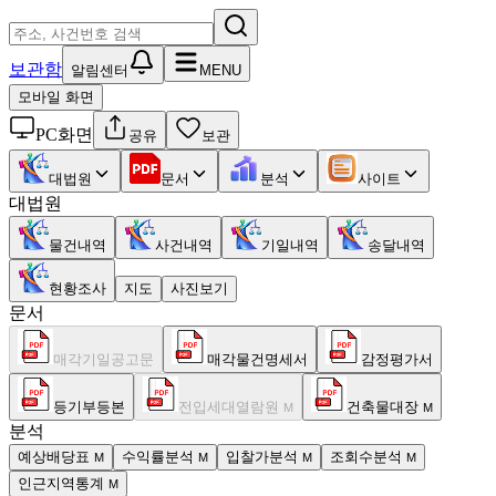
보관함
알림센터
MENU
모바일 화면
PC화면
공유
보관
대법원
문서
분석
사이트
대법원
물건내역
사건내역
기일내역
송달내역
현황조사
지도
사진보기
문서
매각기일공고문
매각물건명세서
감정평가서
등기부등본
전입세대열람원
건축물대장
M
M
분석
예상배당표
수익률분석
입찰가분석
조회수분석
M
M
M
M
인근지역통계
M