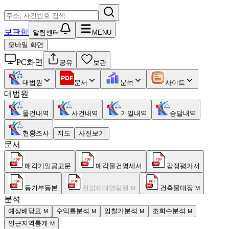
보관함
알림센터
MENU
모바일 화면
PC화면
공유
보관
대법원
문서
분석
사이트
대법원
물건내역
사건내역
기일내역
송달내역
현황조사
지도
사진보기
문서
매각기일공고문
매각물건명세서
감정평가서
등기부등본
전입세대열람원
건축물대장
M
M
분석
예상배당표
수익률분석
입찰가분석
조회수분석
M
M
M
M
인근지역통계
M