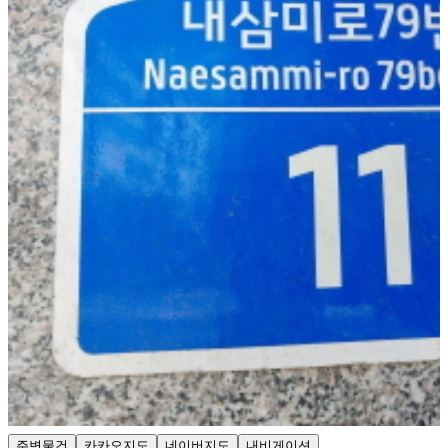
주변물건
카카오지도
네이버지도
내비게이션