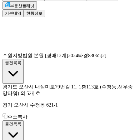
부동산플래닛
기본내역
현황정보
수원지방법원 본원
[경매12계]
2024타경83065[2]
물건목록
경기도 오산시 내삼미로79번길 11, 1층113호
(수청동,선우중
앙타워) 외 5개 호
경기 오산시 수청동 621-1
주소복사
물건목록