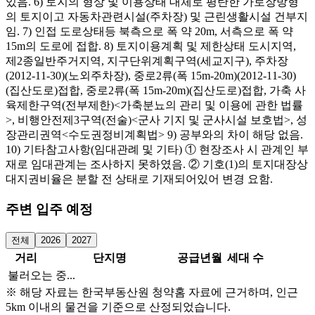
있음. 6) 토지의 형상 및 이용상태 대체로 평탄한 가로장방형
의 토지이고 자동차관련시설(주차장) 및 근린생활시설 건부지
임. 7) 인접 도로상태등 북측으로 폭 약 20m, 서측으로 폭 약
15m의 도로에 접합. 8) 토지이용계획 및 제한상태 도시지역,
제2종일반주거지역, 지구단위계획구역(세교지구), 주차장
(2012-11-30)(노외주차장), 중로2류(폭 15m-20m)(2012-11-30)
(집산도로)접합, 중로2류(폭 15m-20m)(집산도로)접합, 가축 사
육제한구역(전부제한)<가축분뇨의 관리 및 이용에 관한 법률
>, 비행안전제3구역(전술)<군사 기지 및 군사시설 보호법>, 성
장관리권역<수도권정비계획법> 9) 공부와의 차이 해당 없음.
10) 기타참고사항(임대관례 및 기타) ① 현장조사 시 관계인 부
재로 임대관계는 조사하지 못하였음. ② 기호(1)의 토지대장상
대지권비율은 분할 전 상태로 기재되어있어 변경 요함.
주변 입주 예정
전체
2026
2027
거리
단지명
공급년월
세대 수
불러오는 중...
※ 해당 자료는 한국부동산원 청약홈 자료에 근거하며, 인근
5km 이내의 물건을 기준으로 산정되었습니다.