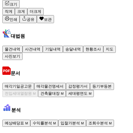
크기
작게
크게
더크게
인쇄
공유
보관
대법원
물건내역
사건내역
기일내역
송달내역
현황조사
지도
사진보기
문서
매각기일공고문
매각물건명세서
감정평가서
등기부등본
전입세대열람원
건축물대장
세대평면도
M
M
M
분석
예상배당표
수익률분석
입찰가분석
조회수분석
M
M
M
M