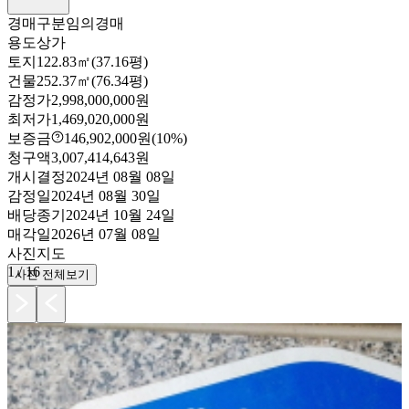
경매구분
임의경매
용도
상가
토지
122.83㎡(37.16평)
건물
252.37㎡(76.34평)
감정가
2,998,000,000원
최저가
1,469,020,000원
보증금
146,902,000원
(10%)
청구액
3,007,414,643원
개시결정
2024년 08월 08일
감정일
2024년 08월 30일
배당종기
2024년 10월 24일
매각일
2026년 07월 08일
사진
지도
1
/
16
사진 전체보기