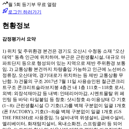
월 5회 등기부 무료 열람
로그인 하러가기
현황정보
감정평가서 요약
1) 위치 및 주위환경 본건은 경기도 오산시 수청동 소재 "오산
대역" 동측 인근에 위치하며, 부근은 근린생활시설, 대규모 아
파트단지 등으로 형성되어 있는 지역으로 제반 주위환경 보통
임. 2) 교통상황 본건까지 차량출입 가능하고 인근에 노선버스
정류장, 오산대역, 경기대로가 위치하는 등 제반 교통상황 무
난함. 3) 건물의 구조 2017년 7월 11일 사용승인된 철근콘크리
트구조 콘크리트슬라브지붕 4층건 내 1층 111호∼118호 로서,
외벽: 외장석재마감 등 내벽: 인테리어마감, 시멘트몰탈 위 페
인팅 등 바닥: 타일붙임 등 창호: 샷시창호 4) 이용상태 ◎ 기호
(1∼8): 근린생활시설 ◎ 기호(1,2)를 벽체 구분없이 일괄 1개호
(폰 FACTORY), 기호(3∼8)을 벽체 구분없이 일괄 1개호 (GS
THE FRESH)로 사용중임. 5) 설비내역 위생설비, 급배수설비,
엘리베이터, 화재탐지설비, 옥내소화전, 스프링클러 등 되어