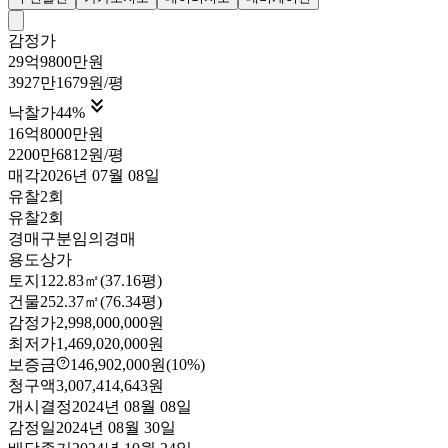
감정가
29억9800만원
3927만1679원/평

낙찰가
44
%
16억8000만원
2200만6812원/평
매각
2026년 07월 08일
유찰2회
유찰2회
경매구분
임의경매
용도
상가
토지
122.83㎡(37.16평)
건물
252.37㎡(76.34평)
감정가
2,998,000,000원
최저가
1,469,020,000원
보증금
146,902,000원
(10%)
청구액
3,007,414,643원
개시결정
2024년 08월 08일
감정일
2024년 08월 30일