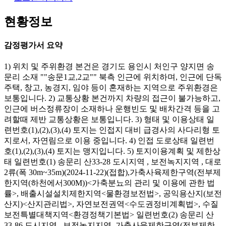
현황정보
감정평가서 요약
1) 위치 및 주위환경 본건은 경기도 용인시 처인구 양지면 송
문리 소재 ""송문1교,2교"" 북측 인근에 위치하며, 인근에 단독
주택, 창고, 농경지, 임야 등이 혼재하는 지역으로 주위환경은
보통입니다. 2) 교통상황 본건까지 차량의 접근이 불가능하고,
인근에 버스정류장이 소재하나 운행빈도 및 배차간격 등을 고
려할때 제반 교통상황은 보통입니다. 3) 형태 및 이용상태 일
련번호(1),(2),(3),(4) 토지는 인접지 대비 급경사의 사다리형 토
지로서, 자연림으로 이용 중입니다. 4) 인접 도로상태 일련번
호(1),(2),(3),(4) 토지는 맹지입니다. 5) 토지이용계획 및 제한상
태 일련번호(1) 송문리 산33-28 도시지역 , 보전녹지지역 , 대로
2류(폭 30m~35m)(2024-11-22)(접합),가축사육제한구역(전부제
한지역(하천에서300M))<가축분뇨의 관리 및 이용에 관한 법
률>, 배출시설설치제한지역<물환경보전법>, 공익용산지(보전
산지)<산지관리법>, 자연보전권역<수도권정비계획법>, 수질
보전특별대책지역<환경정책기본법> 일련번호(2) 송문리 산
33-86 도시지역 , 보전녹지지역, 가축사육제한구역(전부제한