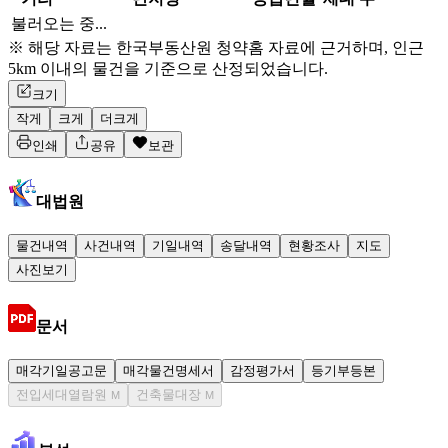
불러오는 중...
※ 해당 자료는 한국부동산원 청약홈 자료에 근거하며, 인근
5km 이내의 물건을 기준으로 산정되었습니다.
크기
작게
크게
더크게
인쇄
공유
보관
대법원
물건내역
사건내역
기일내역
송달내역
현황조사
지도
사진보기
문서
매각기일공고문
매각물건명세서
감정평가서
등기부등본
전입세대열람원
건축물대장
M
M