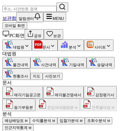
보관함
알림센터
MENU
모바일 화면
PC화면
공유
보관
대법원
문서
분석
사이트
대법원
물건내역
사건내역
기일내역
송달내역
현황조사
지도
사진보기
문서
매각기일공고문
매각물건명세서
감정평가서
등기부등본
전입세대열람원
건축물대장
M
M
분석
예상배당표
수익률분석
입찰가분석
조회수분석
M
M
M
M
인근지역통계
M