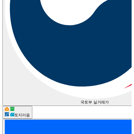
국토부 실거래가
토지이음