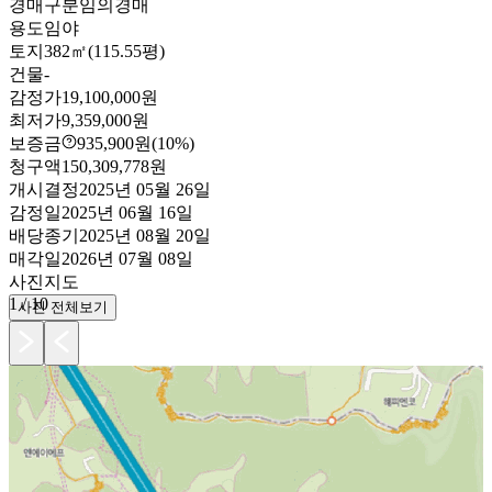
경매구분
임의경매
용도
임야
토지
382㎡(115.55평)
건물
-
감정가
19,100,000원
최저가
9,359,000원
보증금
935,900원
(10%)
청구액
150,309,778원
개시결정
2025년 05월 26일
감정일
2025년 06월 16일
배당종기
2025년 08월 20일
매각일
2026년 07월 08일
사진
지도
1
/
10
사진 전체보기