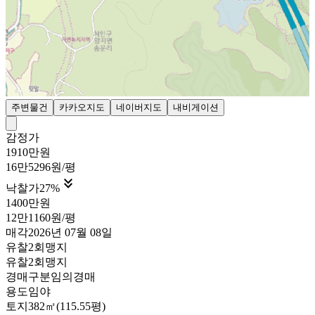
주변물건
카카오지도
네이버지도
내비게이션
감정가
1910만원
16만5296원/평

낙찰가
27
%
1400만원
12만1160원/평
매각
2026년 07월 08일
유찰2회
맹지
유찰2회
맹지
경매구분
임의경매
용도
임야
토지
382㎡(115.55평)