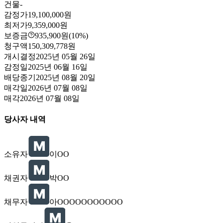
건물
-
감정가
19,100,000원
최저가
9,359,000원
보증금
935,900원
(10%)
청구액
150,309,778원
개시결정
2025년 05월 26일
감정일
2025년 06월 16일
배당종기
2025년 08월 20일
매각일
2026년 07월 08일
매각
2026년 07월 08일
당사자 내역
소유자
이OO
채권자
박OO
채무자
아OOOOOOOOOOO