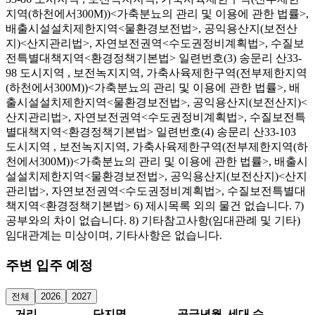
지역(하천에서300M))<가축분뇨의 관리 및 이용에 관한 법률>,
배출시설설치제한지역<물환경보전법>, 공익용산지(보전산
지)<산지관리법>, 자연보전권역<수도권정비계획법>, 수질보
전특별대책지역<환경정책기본법> 일련번호(3) 송문리 산33-
98 도시지역 , 보전녹지지역, 가축사육제한구역(전부제한지역
(하천에서300M))<가축분뇨의 관리 및 이용에 관한 법률>, 배
출시설설치제한지역<물환경보전법>, 공익용산지(보전산지)<
산지관리법>, 자연보전권역<수도권정비계획법>, 수질보전특
별대책지역<환경정책기본법> 일련번호(4) 송문리 산33-103
도시지역 , 보전녹지지역, 가축사육제한구역(전부제한지역(하
천에서300M))<가축분뇨의 관리 및 이용에 관한 법률>, 배출시
설설치제한지역<물환경보전법>, 공익용산지(보전산지)<산지
관리법>, 자연보전권역<수도권정비계획법>, 수질보전특별대
책지역<환경정책기본법> 6) 제시목록 외의 물건 없습니다. 7)
공부와의 차이 없습니다. 8) 기타참고사항(임대관례 및 기타)
임대관계는 미상이며, 기타사항은 없습니다.
주변 입주 예정
전체
2026
2027
거리
단지명
공급년월
세대 수