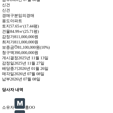
신건
신건
경매구분
임의경매
용도
아파트
토지
57.65㎡(17.44평)
건물
84.99㎡(25.71평)
감정가
811,000,000원
최저가
811,000,000원
보증금
81,100,000원
(10%)
청구액
390,000,000원
개시결정
2025년 11월 13일
감정일
2025년 11월 27일
배당종기
2026년 01월 26일
매각일
2026년 07월 08일
납부
2026년 07월 08일
당사자 내역
소유자
홍OO