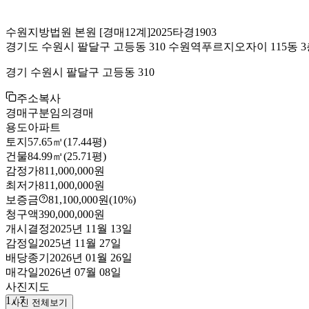
수원지방법원 본원
[경매12계]
2025타경1903
경기도 수원시 팔달구 고등동 310 수원역푸르지오자이 115동 3
경기 수원시 팔달구 고등동 310
주소복사
경매구분
임의경매
용도
아파트
토지
57.65㎡(17.44평)
건물
84.99㎡(25.71평)
감정가
811,000,000원
최저가
811,000,000원
보증금
81,100,000원
(10%)
청구액
390,000,000원
개시결정
2025년 11월 13일
감정일
2025년 11월 27일
배당종기
2026년 01월 26일
매각일
2026년 07월 08일
사진
지도
1
/
7
사진 전체보기