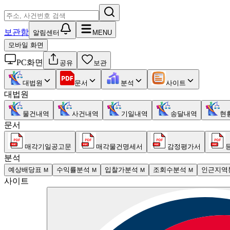
보관함
알림센터
MENU
모바일 화면
PC화면
공유
보관
대법원
문서
분석
사이트
대법원
물건내역
사건내역
기일내역
송달내역
현
문서
매각기일공고문
매각물건명세서
감정평가서
분석
예상배당표
수익률분석
입찰가분석
조회수분석
인근지역
M
M
M
M
사이트