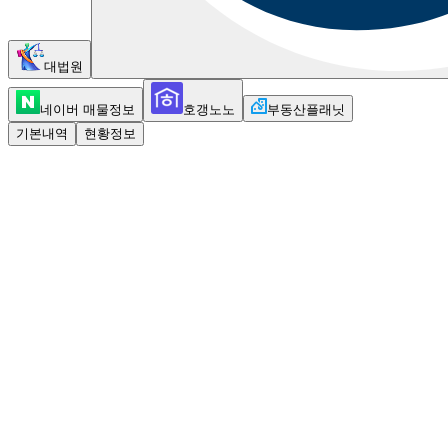
대법원
네이버 매물정보
호갱노노
부동산플래닛
기본내역
현황정보