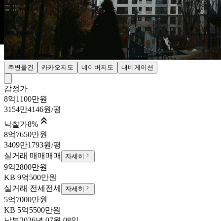
주변물건
카카오지도
네이버지도
내비게이션
감정가
8억1100만원
3154만4146원/평

낙찰가
8
%
8억7650만원
3409만1793원/평
실거래 매매
매매
자세히
9억2800만원
KB
9억500만원
실거래 전세
전세
자세히
5억7000만원
KB
5억5500만원
납부
2026년 07월 08일