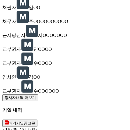
채권자
임OO
채무자
주OOOOOOOOOO
근저당권자
서OOOOOOO
교부권자
안OOOO
교부권자
수OOOO
임차인
김OO
교부권자
수OOOOOO
당사자내역 더보기
기일 내역
매각기일공고문
2026.08.27(17:00)