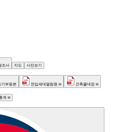
황조사
지도
사진보기
등기부등본
전입세대열람원
건축물대장
M
M
통계
M