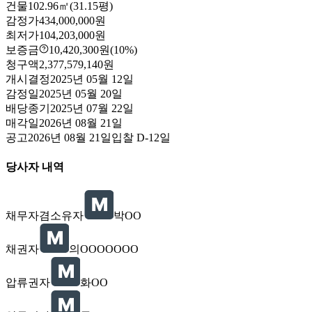
건물
102.96㎡(31.15평)
감정가
434,000,000원
최저가
104,203,000원
보증금
10,420,300원
(10%)
청구액
2,377,579,140원
개시결정
2025년 05월 12일
감정일
2025년 05월 20일
배당종기
2025년 07월 22일
매각일
2026년 08월 21일
공고
2026년 08월 21일
입찰
D-12
일
당사자 내역
채무자겸소유자
박OO
채권자
의OOOOOOO
압류권자
화OO