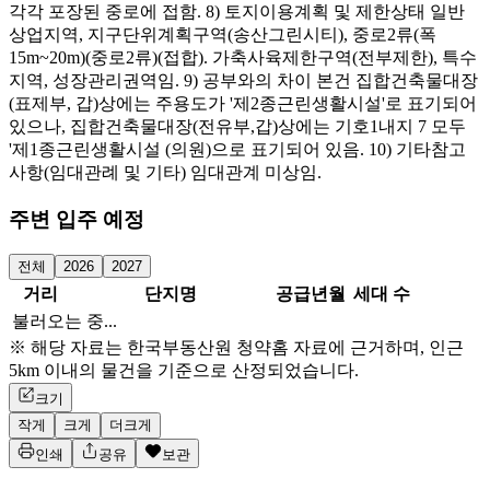
각각 포장된 중로에 접함. 8) 토지이용계획 및 제한상태 일반
상업지역, 지구단위계획구역(송산그린시티), 중로2류(폭
15m~20m)(중로2류)(접합). 가축사육제한구역(전부제한), 특수
지역, 성장관리권역임. 9) 공부와의 차이 본건 집합건축물대장
(표제부, 갑)상에는 주용도가 '제2종근린생활시설'로 표기되어
있으나, 집합건축물대장(전유부,갑)상에는 기호1내지 7 모두
'제1종근린생활시설 (의원)으로 표기되어 있음. 10) 기타참고
사항(임대관례 및 기타) 임대관계 미상임.
주변 입주 예정
전체
2026
2027
거리
단지명
공급년월
세대 수
불러오는 중...
※ 해당 자료는 한국부동산원 청약홈 자료에 근거하며, 인근
5km 이내의 물건을 기준으로 산정되었습니다.
크기
작게
크게
더크게
인쇄
공유
보관