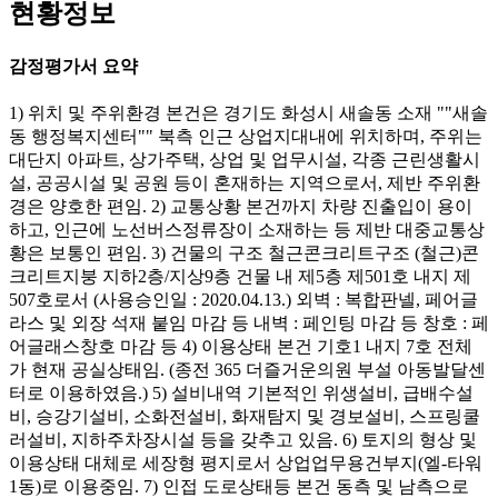
현황정보
감정평가서 요약
1) 위치 및 주위환경 본건은 경기도 화성시 새솔동 소재 ""새솔
동 행정복지센터"" 북측 인근 상업지대내에 위치하며, 주위는
대단지 아파트, 상가주택, 상업 및 업무시설, 각종 근린생활시
설, 공공시설 및 공원 등이 혼재하는 지역으로서, 제반 주위환
경은 양호한 편임. 2) 교통상황 본건까지 차량 진출입이 용이
하고, 인근에 노선버스정류장이 소재하는 등 제반 대중교통상
황은 보통인 편임. 3) 건물의 구조 철근콘크리트구조 (철근)콘
크리트지붕 지하2층/지상9층 건물 내 제5층 제501호 내지 제
507호로서 (사용승인일 : 2020.04.13.) 외벽 : 복합판넬, 페어글
라스 및 외장 석재 붙임 마감 등 내벽 : 페인팅 마감 등 창호 : 페
어글래스창호 마감 등 4) 이용상태 본건 기호1 내지 7호 전체
가 현재 공실상태임. (종전 365 더즐거운의원 부설 아동발달센
터로 이용하였음.) 5) 설비내역 기본적인 위생설비, 급배수설
비, 승강기설비, 소화전설비, 화재탐지 및 경보설비, 스프링쿨
러설비, 지하주차장시설 등을 갖추고 있음. 6) 토지의 형상 및
이용상태 대체로 세장형 평지로서 상업업무용건부지(엘-타워
1동)로 이용중임. 7) 인접 도로상태등 본건 동측 및 남측으로