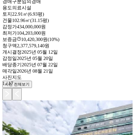
경매구분
임의경매
용도
의료시설
토지
22.91㎡(6.93평)
건물
102.96㎡(31.15평)
감정가
434,000,000원
최저가
104,203,000원
보증금
10,420,300원
(10%)
청구액
2,377,579,140원
개시결정
2025년 05월 12일
감정일
2025년 05월 20일
배당종기
2025년 07월 22일
매각일
2026년 08월 21일
사진
지도
1
/
17
사진 전체보기