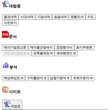
대법원
물건내역
사건내역
기일내역
송달내역
현황조사
지도
사진보기
문서
매각기일공고문
매각물건명세서
감정평가서
등기부등본
전입세대열람원
건축물대장
세대평면도
M
M
M
분석
예상배당표
수익률분석
입찰가분석
조회수분석
M
M
M
M
사이트
대법원