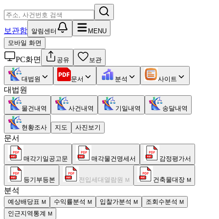
보관함
알림센터
MENU
모바일 화면
PC화면
공유
보관
대법원
문서
분석
사이트
대법원
물건내역
사건내역
기일내역
송달내역
현황조사
지도
사진보기
문서
매각기일공고문
매각물건명세서
감정평가서
등기부등본
전입세대열람원
건축물대장
M
M
분석
예상배당표
수익률분석
입찰가분석
조회수분석
M
M
M
M
인근지역통계
M