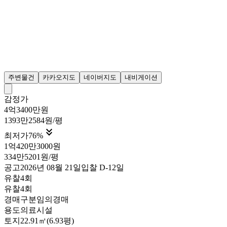
주변물건
카카오지도
네이버지도
내비게이션
감정가
4억3400만원
1393만2584원/평

최저가
76
%
1억420만3000원
334만5201원/평
공고
2026년 08월 21일
입찰
D-12
일
유찰4회
유찰4회
경매구분
임의경매
용도
의료시설
토지
22.91㎡(6.93평)