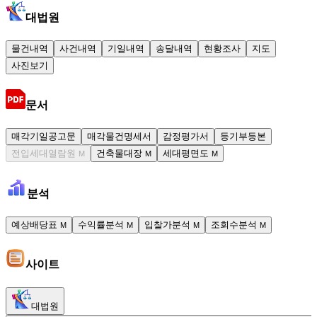
대법원
물건내역
사건내역
기일내역
송달내역
현황조사
지도
사진보기
문서
매각기일공고문
매각물건명세서
감정평가서
등기부등본
전입세대열람원
건축물대장
세대평면도
M
M
M
분석
예상배당표
수익률분석
입찰가분석
조회수분석
M
M
M
M
사이트
대법원