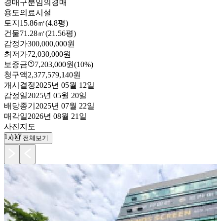
경매구분
임의경매
용도
의료시설
토지
15.86㎡(4.8평)
건물
71.28㎡(21.56평)
감정가
300,000,000원
최저가
72,030,000원
보증금
7,203,000원
(10%)
청구액
2,377,579,140원
개시결정
2025년 05월 12일
감정일
2025년 05월 20일
배당종기
2025년 07월 22일
매각일
2026년 08월 21일
사진
지도
1
/
17
사진 전체보기