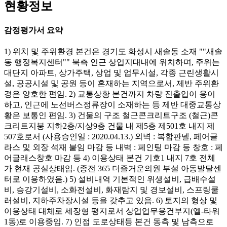
현황정보
감정평가서 요약
1) 위치 및 주위환경 본건은 경기도 화성시 새솔동 소재 ""새솔
동 행정복지센터"" 북측 인근 상업지대내에 위치하며, 주위는
대단지 아파트, 상가주택, 상업 및 업무시설, 각종 근린생활시
설, 공공시설 및 공원 등이 혼재하는 지역으로서, 제반 주위환
경은 양호한 편임. 2) 교통상황 본건까지 차량 진출입이 용이
하고, 인근에 노선버스정류장이 소재하는 등 제반 대중교통상
황은 보통인 편임. 3) 건물의 구조 철근콘크리트구조 (철근)콘
크리트지붕 지하2층/지상9층 건물 내 제5층 제501호 내지 제
507호로서 (사용승인일 : 2020.04.13.) 외벽 : 복합판넬, 페어글
라스 및 외장 석재 붙임 마감 등 내벽 : 페인팅 마감 등 창호 : 페
어글래스창호 마감 등 4) 이용상태 본건 기호1 내지 7호 전체
가 현재 공실상태임. (종전 365 더즐거운의원 부설 아동발달센
터로 이용하였음.) 5) 설비내역 기본적인 위생설비, 급배수설
비, 승강기설비, 소화전설비, 화재탐지 및 경보설비, 스프링쿨
러설비, 지하주차장시설 등을 갖추고 있음. 6) 토지의 형상 및
이용상태 대체로 세장형 평지로서 상업업무용건부지(엘-타워
1동)로 이용중임. 7) 인접 도로상태등 본건 동측 및 남측으로