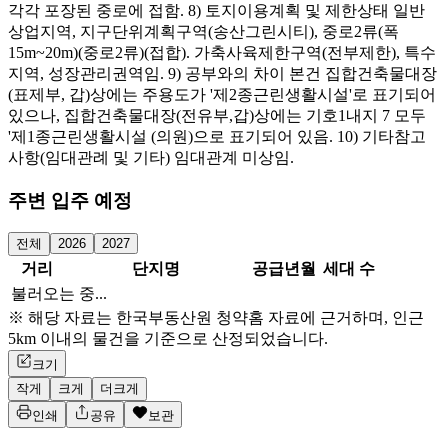
각각 포장된 중로에 접함. 8) 토지이용계획 및 제한상태 일반
상업지역, 지구단위계획구역(송산그린시티), 중로2류(폭
15m~20m)(중로2류)(접합). 가축사육제한구역(전부제한), 특수
지역, 성장관리권역임. 9) 공부와의 차이 본건 집합건축물대장
(표제부, 갑)상에는 주용도가 '제2종근린생활시설'로 표기되어
있으나, 집합건축물대장(전유부,갑)상에는 기호1내지 7 모두
'제1종근린생활시설 (의원)으로 표기되어 있음. 10) 기타참고
사항(임대관례 및 기타) 임대관계 미상임.
주변 입주 예정
전체
2026
2027
거리
단지명
공급년월
세대 수
불러오는 중...
※ 해당 자료는 한국부동산원 청약홈 자료에 근거하며, 인근
5km 이내의 물건을 기준으로 산정되었습니다.
크기
작게
크게
더크게
인쇄
공유
보관