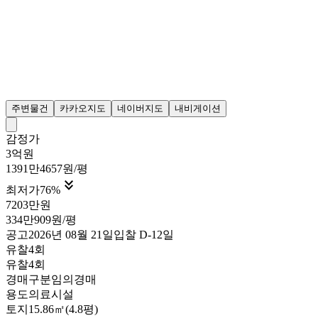
주변물건
카카오지도
네이버지도
내비게이션
감정가
3억원
1391만4657원/평

최저가
76
%
7203만원
334만909원/평
공고
2026년 08월 21일
입찰
D-12
일
유찰4회
유찰4회
경매구분
임의경매
용도
의료시설
토지
15.86㎡(4.8평)