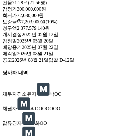
건물
71.28㎡(21.56평)
감정가
300,000,000원
최저가
72,030,000원
보증금
7,203,000원
(10%)
청구액
2,377,579,140원
개시결정
2025년 05월 12일
감정일
2025년 05월 20일
배당종기
2025년 07월 22일
매각일
2026년 08월 21일
공고
2026년 08월 21일
입찰
D-12
일
당사자 내역
채무자겸소유자
박OO
채권자
의OOOOOOO
압류권자
화OO