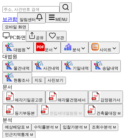
보관함
알림센터
MENU
모바일 화면
PC화면
공유
보관
대법원
문서
분석
사이트
대법원
물건내역
사건내역
기일내역
송달내역
현황조사
지도
사진보기
문서
매각기일공고문
매각물건명세서
감정평가서
등기부등본
전입세대열람원
건축물대장
M
M
분석
예상배당표
수익률분석
입찰가분석
조회수분석
M
M
M
M
인근지역통계
M