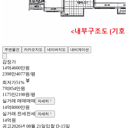
주변물건
카카오지도
네이버지도
내비게이션
감정가
14억4600만원
2398만4077원/평

최저가
51
%
7억854만원
1175만2198원/평
실거래 매매
매매
자세히
14억8000만원
실거래 전세
전세
자세히
14억원
공고
2026년 08월 21일
입찰
D-15
일