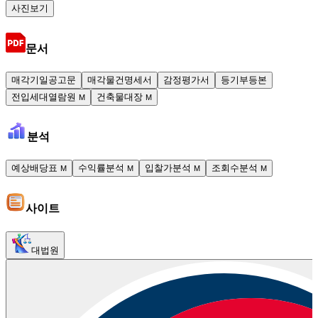
사진보기
문서
매각기일공고문
매각물건명세서
감정평가서
등기부등본
전입세대열람원
건축물대장
M
M
분석
예상배당표
수익률분석
입찰가분석
조회수분석
M
M
M
M
사이트
대법원