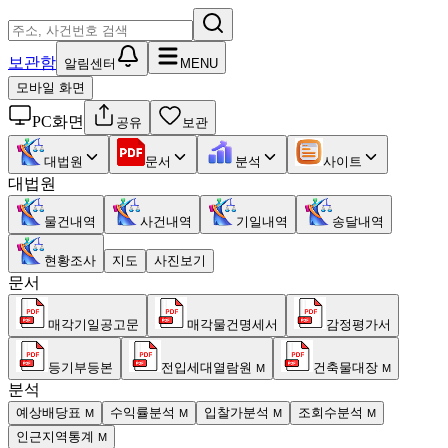
보관함
알림센터
MENU
모바일 화면
PC화면
공유
보관
대법원
문서
분석
사이트
대법원
물건내역
사건내역
기일내역
송달내역
현황조사
지도
사진보기
문서
매각기일공고문
매각물건명세서
감정평가서
등기부등본
전입세대열람원
건축물대장
M
M
분석
예상배당표
수익률분석
입찰가분석
조회수분석
M
M
M
M
인근지역통계
M