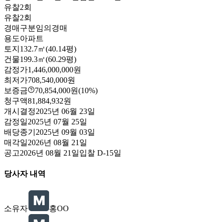
유찰2회
유찰2회
경매구분
임의경매
용도
아파트
토지
132.7㎡(40.14평)
건물
199.3㎡(60.29평)
감정가
1,446,000,000원
최저가
708,540,000원
보증금
70,854,000원
(10%)
청구액
81,884,932원
개시결정
2025년 06월 23일
감정일
2025년 07월 25일
배당종기
2025년 09월 03일
매각일
2026년 08월 21일
공고
2026년 08월 21일
입찰
D-15
일
당사자 내역
소유자
홍OO