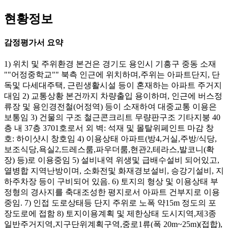
현황정보
감정평가서 요약
1) 위치 및 주위환경 본건은 경기도 용인시 기흥구 중동 소재
""어정중학교"" 북측 인근에 위치하며,주위는 아파트단지, 단
독및 다세대주택, 근린생활시설 등이 혼재하는 아파트 주거지
대임 2) 교통상황 본건까지 차량출입 용이하며, 인근에 버스정
류장 및 용인경전철(어정역) 등이 소재하여 대중교통 이용은
보통임 3) 건물의 구조 철근콘크리트 무량판구조 기타지붕 40
층 내 37층 3701호로서 외 벽: 석재 및 몰탈위페인트 마감 창
호: 하이샷시 창호임 4) 이용상태 아파트(방4,거실,주방/식당,
보조식당,욕실2,드레스룸,파우더룸,현관2,테라스,발코니(확
장) 등)로 이용중임 5) 설비내역 위생및 급배수설비 되어있고,
열병합 지역난방이며, 소화전및 화재경보설비, 승강기설비, 지
하주차장 등이 구비되어 있음. 6) 토지의 형상 및 이용상태 부
정형의 경사지를 축대조성한 평지로서 아파트 건부지로 이용
중임. 7) 인접 도로상태등 단지 주위로 노폭 약15m 정도의 포
장도로에 접함 8) 토지이용계획 및 제한상태 도시지역,제3종
일반주거지역,지구단위계획구역,중로1류(폭 20m~25m)(접합),