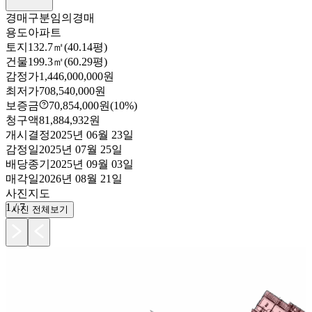
경매구분
임의경매
용도
아파트
토지
132.7㎡(40.14평)
건물
199.3㎡(60.29평)
감정가
1,446,000,000원
최저가
708,540,000원
보증금
70,854,000원
(10%)
청구액
81,884,932원
개시결정
2025년 06월 23일
감정일
2025년 07월 25일
배당종기
2025년 09월 03일
매각일
2026년 08월 21일
사진
지도
1
/
7
사진 전체보기