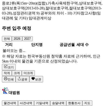
중로2류(폭15m~20m)(접합),가축사육제한구역,상대보호구역,
상대보호구역(2013-03-28),절대보호구역,절대보호구역(2013-
03-28),성장관리권역 9) 공부와의 차이 - 10) 기타참고사항(임
대관례 및 기타) 임대관계미상
주변 입주 예정
전체
2026
2027
거리
단지명
공급년월
세대 수
불러오는 중...
※ 해당 자료는 한국부동산원 청약홈 자료에 근거하며, 인근
5km 이내의 물건을 기준으로 산정되었습니다.
크기
작게
크게
더크게
인쇄
공유
보관
대법원
물건내역
사건내역
기일내역
송달내역
현황조사
지도