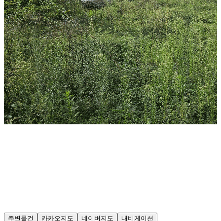
주변물건
카카오지도
네이버지도
내비게이션