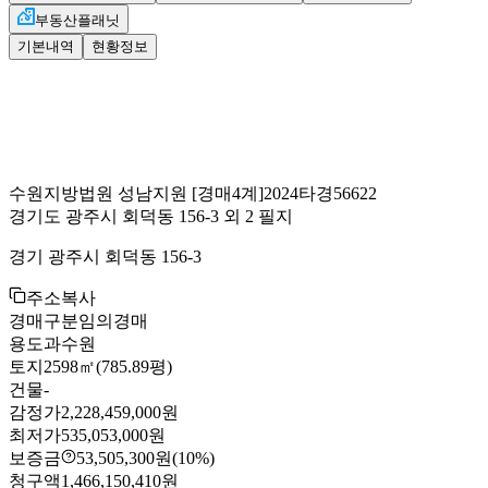
부동산플래닛
기본내역
현황정보
수원지방법원 성남지원
[경매4계]
2024타경56622
경기도 광주시 회덕동 156-3 외 2 필지
경기 광주시 회덕동 156-3
주소복사
경매구분
임의경매
용도
과수원
토지
2598㎡(785.89평)
건물
-
감정가
2,228,459,000원
최저가
535,053,000원
보증금
53,505,300원
(10%)
청구액
1,466,150,410원