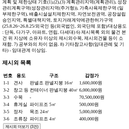
계획 및 제한상태 기호(1),(2),(3) 계획관리지역(계획관리), 성장
관리계획구역(성장관리지역(주거형)), 가축사육제한구역 (일
부제한구역), 배출시설설치제한지역, 자연보전권역, 공장설립
승인지역, 특별대책지역, 토지거래계약에관한허가구역
(25.8.26~26.8.25/외국인 등(외국법인, 외국단체 포함)/대상용도
: 단독, 다가구, 아파트, 연립, 다세대) 6) 제시목록 외의 물건 본
건 위 지상에 소유자 미상의 제시외수목, 제시외건물 등이 소
재함. 7) 공부와의 차이 없음. 8) 기타참고사항(임대관례 및 기
타) - 임대관계 미상임.
제시외 목록
번호
용도
구조
감정가
1-1
견사
판넬조 판넬지붕
16㎡
1,600,000원
3-2
창고 등
컨테이너 판넬지붕
40㎡
6,000,000원
3-3
수목
-
70,500,000원
3-4
휴게실
파이프조
5㎡
500,000원
3-5
정자
목조
24㎡
5,000,000원
3-6
조류장
파이프조
4㎡
400,000원
제시외 더보기 (3건)