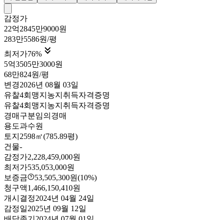
감정가
22억2845만9000원
283만5586원/평

최저가
76
%
5억3505만3000원
68만824원/평
변경
2026년 08월 03일
유찰4회
맹지
농지취득자격증명
유찰4회
맹지
농지취득자격증명
경매구분
임의경매
용도
과수원
토지
2598㎡(785.89평)
건물
-
감정가
2,228,459,000원
최저가
535,053,000원
보증금
53,505,300원
(10%)
청구액
1,466,150,410원
개시결정
2024년 04월 24일
감정일
2025년 09월 12일
배당종기
2024년 07월 01일