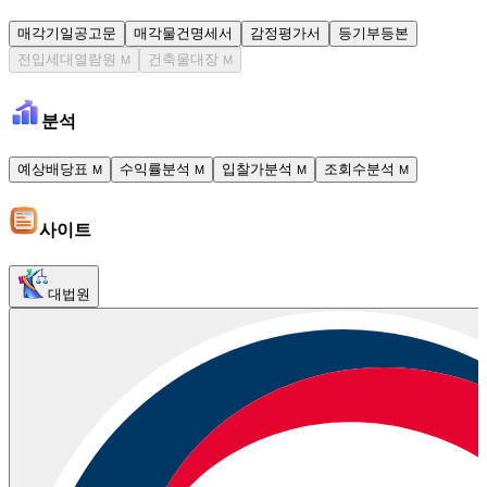
매각기일공고문
매각물건명세서
감정평가서
등기부등본
전입세대열람원
건축물대장
M
M
분석
예상배당표
수익률분석
입찰가분석
조회수분석
M
M
M
M
사이트
대법원