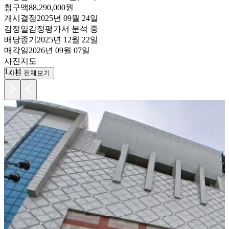
청구액
88,290,000원
개시결정
2025년 09월 24일
감정일
감정평가서 분석 중
배당종기
2025년 12월 22일
매각일
2026년 09월 07일
사진
지도
1
/
11
사진 전체보기