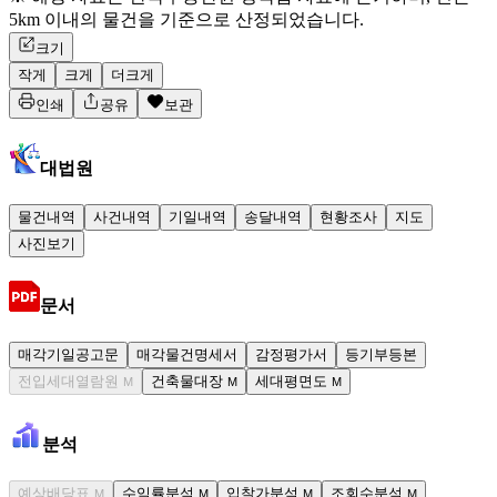
5km 이내의 물건을 기준으로 산정되었습니다.
크기
작게
크게
더크게
인쇄
공유
보관
대법원
물건내역
사건내역
기일내역
송달내역
현황조사
지도
사진보기
문서
매각기일공고문
매각물건명세서
감정평가서
등기부등본
전입세대열람원
건축물대장
세대평면도
M
M
M
분석
예상배당표
수익률분석
입찰가분석
조회수분석
M
M
M
M