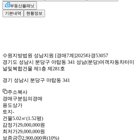
부동산플래닛
기본내역
현황정보
수원지방법원 성남지원
[경매7계]
2025타경53057
경기도 성남시 분당구 야탑동 341 성남
(분당)여객자동차터미
널및복합건물 제1층 제281호
경기 성남시 분당구 야탑동 341
주소복사
경매구분
임의경매
용도
상가
토지
-
건물
5.02㎡(1.52평)
감정가
29,000,000원
최저가
29,000,000원
보증금
2,900,000원
(10%)