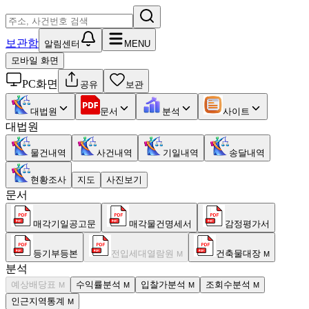
보관함
알림센터
MENU
모바일 화면
PC화면
공유
보관
대법원
문서
분석
사이트
대법원
물건내역
사건내역
기일내역
송달내역
현황조사
지도
사진보기
문서
매각기일공고문
매각물건명세서
감정평가서
등기부등본
전입세대열람원
건축물대장
M
M
분석
예상배당표
수익률분석
입찰가분석
조회수분석
M
M
M
M
인근지역통계
M