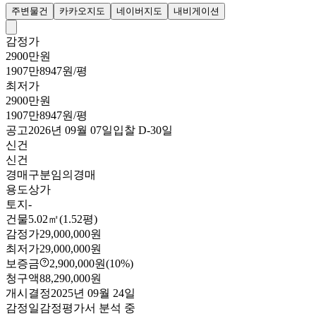
주변물건
카카오지도
네이버지도
내비게이션
감정가
2900만원
1907만8947원/평
최저가
2900만원
1907만8947원/평
공고
2026년 09월 07일
입찰
D-30
일
신건
신건
경매구분
임의경매
용도
상가
토지
-
건물
5.02㎡(1.52평)
감정가
29,000,000원
최저가
29,000,000원
보증금
2,900,000원
(10%)
청구액
88,290,000원
개시결정
2025년 09월 24일
감정일
감정평가서 분석 중