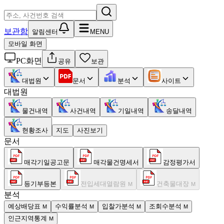
보관함
알림센터
MENU
모바일 화면
PC화면
공유
보관
대법원
문서
분석
사이트
대법원
물건내역
사건내역
기일내역
송달내역
현황조사
지도
사진보기
문서
매각기일공고문
매각물건명세서
감정평가서
등기부등본
전입세대열람원
건축물대장
M
M
분석
예상배당표
수익률분석
입찰가분석
조회수분석
M
M
M
M
인근지역통계
M