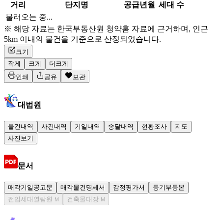
거리
단지명
공급년월
세대 수
불러오는 중...
※ 해당 자료는 한국부동산원 청약홈 자료에 근거하며, 인근
5km 이내의 물건을 기준으로 산정되었습니다.
크기
작게
크게
더크게
인쇄
공유
보관
대법원
물건내역
사건내역
기일내역
송달내역
현황조사
지도
사진보기
문서
매각기일공고문
매각물건명세서
감정평가서
등기부등본
전입세대열람원
건축물대장
M
M