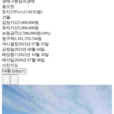
경매구분
임의경매
용도
전
토지
3765㎡(1138.91평)
건물
-
감정가
225,900,000원
최저가
225,900,000원
보증금
22,590,000원
(10%)
청구액
2,181,370,744원
개시결정
2023년 07월 25일
감정일
2023년 08월 04일
배당종기
2023년 10월 30일
매각일
2026년 07월 08일
사진
지도
1
/
11
사진 전체보기