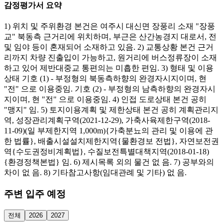
감정평가서 요약
1) 위치 및 주위환경 본건은 여주시 대신면 장풍리 소재 "장풍
교" 북동측 근거리에 위치하며, 부근은 산간농경지 대로서, 전
및 임야 등이 혼재되어 소재하고 있음. 2) 교통상황 본건 근거
리까지 차량 진출입이 가능하고, 원거리에 버스정류장이 소재
하고 있어 제반대중교 통편의는 미흡한 편임. 3) 형태 및 이용
상태 기호 (1) - 부정형의 북동측하향의 완경자시지이며, 현
"전" 으로 이용중임. 기호 (2) - 부정형의 남측하향의 완경자시
지이며, 현 "전" 으로 이용중임. 4) 인접 도로상태 본건 공히
"맹지" 임. 5) 토지이용계획 및 제한상태 본건 공히 계획관리지
역, 성장관리계획구역(2021-12-29), 가축사육제한구역(2018-
11-09)(일 부제한지역 1,000m){가축분뇨의 관리 및 이용에 관
한 법률}, 배출시설설치제한지역{물환경보 전법}, 자연보전권
역{수도권정비계획법}, 수질보전특별대책지역(2018-01-18)
{환경정책본법} 임. 6) 제시목록 외의 물건 없 음. 7) 공부와의
차이 없 음. 8) 기타참고사항(임대관례 및 기타) 없 음.
주변 입주 예정
전체
2026
2027