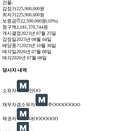
건물
-
감정가
225,900,000원
최저가
225,900,000원
보증금
22,590,000원
(10%)
청구액
2,181,370,744원
개시결정
2023년 07월 25일
감정일
2023년 08월 04일
배당종기
2023년 10월 30일
매각일
2026년 07월 08일
매각
2026년 07월 08일
당사자 내역
소유자
안OO
채무자겸소유자
주OOOOOOOO
채권자
대OOOOOOO