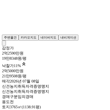
주변물건
카카오지도
네이버지도
내비게이션
감정가
2억2590만원
19만8348원/평

낙찰가
11
%
2억5000만원
21만9508원/평
매각
2026년 07월 08일
신건
농지취득자격증명
맹지
신건
농지취득자격증명
맹지
경매구분
임의경매
용도
전
토지
3765㎡(1138.91평)