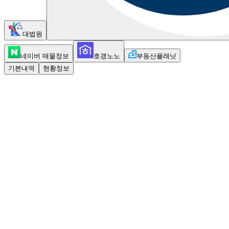
대법원
네이버 매물정보
호갱노노
부동산플래닛
기본내역
현황정보