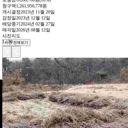
청구액
1,261,950,778원
개시결정
2023년 11월 20일
감정일
2023년 12월 12일
배당종기
2024년 02월 27일
매각일
2026년 08월 12일
사진
지도
1
/
70
사진 전체보기