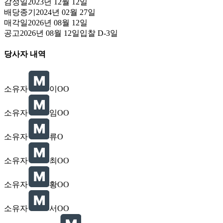
감정일
2023년 12월 12일
배당종기
2024년 02월 27일
매각일
2026년 08월 12일
공고
2026년 08월 12일
입찰
D-3
일
당사자 내역
소유자
이OO
소유자
임OO
소유자
류O
소유자
최OO
소유자
황OO
소유자
서OO