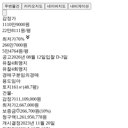
주변물건
카카오지도
네이버지도
내비게이션
감정가
1110만9000원
22만8111원/평

최저가
76
%
266만7000원
5만4764원/평
공고
2026년 08월 12일
입찰
D-3
일
유찰4회
맹지
유찰4회
맹지
경매구분
임의경매
용도
임야
토지
161㎡(48.7평)
건물
-
감정가
11,109,000원
최저가
2,667,000원
보증금
266,700원
(10%)
청구액
1,261,950,778원
개시결정
2023년 11월 20일