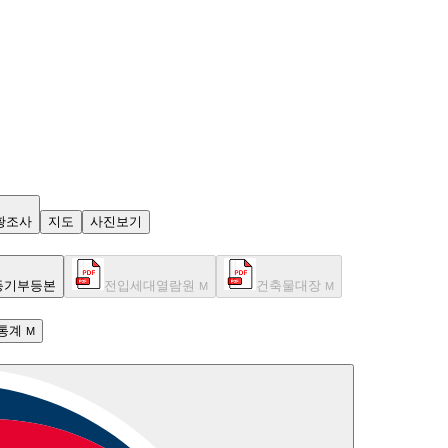
황조사
지도
사진보기
등기부등본
전입세대열람원
건축물대장
M
M
통계
M