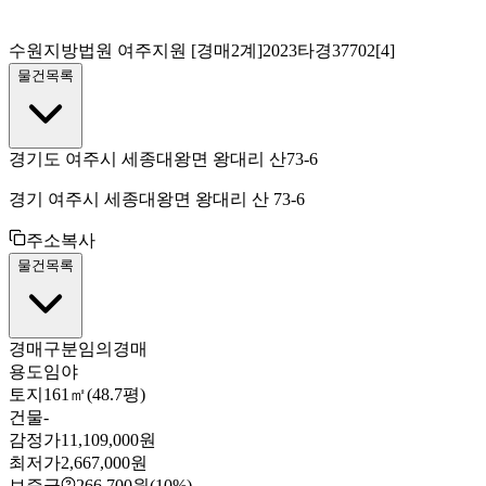
수원지방법원 여주지원
[경매2계]
2023타경37702[4]
물건목록
경기도 여주시 세종대왕면 왕대리 산73-6
경기 여주시 세종대왕면 왕대리 산 73-6
주소복사
물건목록
경매구분
임의경매
용도
임야
토지
161㎡(48.7평)
건물
-
감정가
11,109,000원
최저가
2,667,000원
보증금
266,700원
(10%)