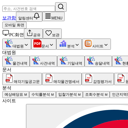
보관함
알림센터
MENU
모바일 화면
PC화면
공유
보관
대법원
문서
분석
사이트
대법원
물건내역
사건내역
기일내역
송달내역
현
문서
매각기일공고문
매각물건명세서
감정평가서
분석
예상배당표
수익률분석
입찰가분석
조회수분석
인근지역
M
M
M
M
사이트