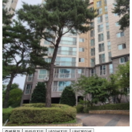
주변물건
카카오지도
네이버지도
내비게이션