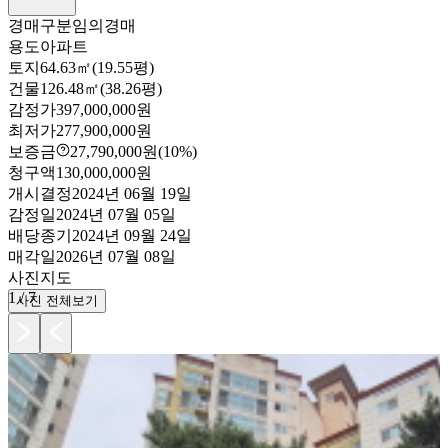
경매구분
임의경매
용도
아파트
토지
64.63㎡(19.55평)
건물
126.48㎡(38.26평)
감정가
397,000,000원
최저가
277,900,000원
보증금
27,790,000원
(10%)
청구액
130,000,000원
개시결정
2024년 06월 19일
감정일
2024년 07월 05일
배당종기
2024년 09월 24일
매각일
2026년 07월 08일
사진
지도
1
/
7
사진 전체보기