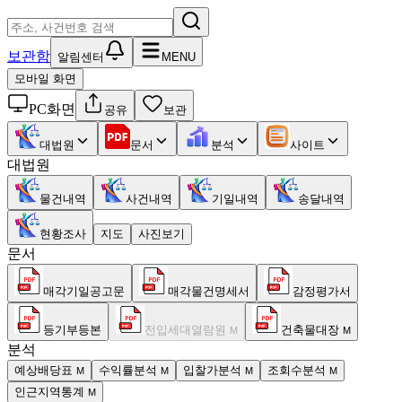
보관함
알림센터
MENU
모바일 화면
PC화면
공유
보관
대법원
문서
분석
사이트
대법원
물건내역
사건내역
기일내역
송달내역
현황조사
지도
사진보기
문서
매각기일공고문
매각물건명세서
감정평가서
등기부등본
전입세대열람원
건축물대장
M
M
분석
예상배당표
수익률분석
입찰가분석
조회수분석
M
M
M
M
인근지역통계
M