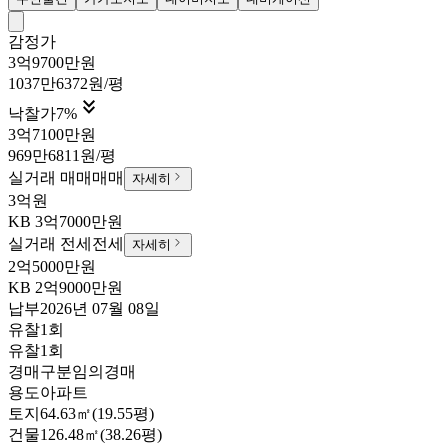
감정가
3억9700만원
1037만6372원/평

낙찰가
7
%
3억7100만원
969만6811원/평
실거래 매매
매매
자세히
3억원
KB
3억7000만원
실거래 전세
전세
자세히
2억5000만원
KB
2억9000만원
납부
2026년 07월 08일
유찰1회
유찰1회
경매구분
임의경매
용도
아파트
토지
64.63㎡(19.55평)
건물
126.48㎡(38.26평)