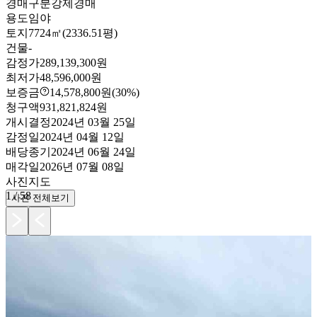
경매구분
강제경매
용도
임야
토지
7724㎡(2336.51평)
건물
-
감정가
289,139,300원
최저가
48,596,000원
보증금
14,578,800원
(30%)
청구액
931,821,824원
개시결정
2024년 03월 25일
감정일
2024년 04월 12일
배당종기
2024년 06월 24일
매각일
2026년 07월 08일
사진
지도
1
/
58
사진 전체보기