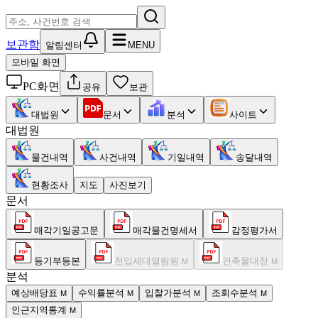
보관함
알림센터
MENU
모바일 화면
PC화면
공유
보관
대법원
문서
분석
사이트
대법원
물건내역
사건내역
기일내역
송달내역
현황조사
지도
사진보기
문서
매각기일공고문
매각물건명세서
감정평가서
등기부등본
전입세대열람원
건축물대장
M
M
분석
예상배당표
수익률분석
입찰가분석
조회수분석
M
M
M
M
인근지역통계
M