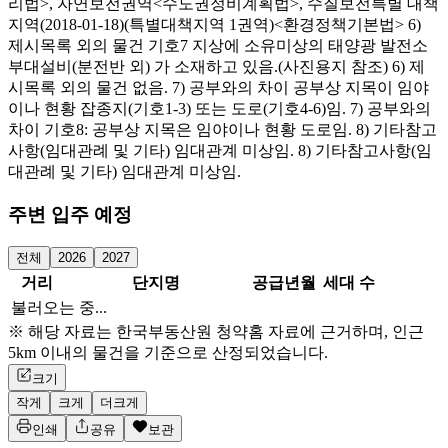
리법>, 자연보전권역<수도권정비계획법>, 수질보전특별 대책
지역(2018-01-18)(특별대책지역 1권역)<환경정책기본법> 6)
제시목록 외의 물건 기호7 지상에 소유미상의 태양광 발전소
부대설비(분전반 외) 가 소재하고 있음.(사진용지 참조) 6) 제
시목록 외의 물건 없음. 7) 공부와의 차이 공부상 지목이 임야
이나 현황 잡종지(기호1-3) 또는 도로(기호4-6)임. 7) 공부와의
차이 기호8: 공부상 지목은 임야이나 현황 도로임. 8) 기타참고
사항(임대관례 및 기타) 임대관계 미상임. 8) 기타참고사항(임
대관례 및 기타) 임대관계 미상임.
주변 입주 예정
전체
2026
2027
거리
단지명
공급년월
세대 수
불러오는 중...
※ 해당 자료는 한국부동산원 청약홈 자료에 근거하며, 인근
5km 이내의 물건을 기준으로 산정되었습니다.
크기
작게
크게
더크게
인쇄
공유
보관