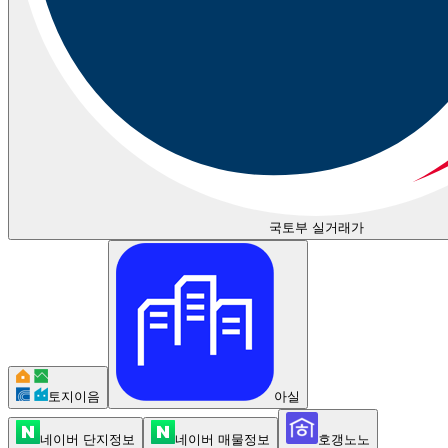
국토부 실거래가
토지이음
아실
네이버 단지정보
네이버 매물정보
호갱노노