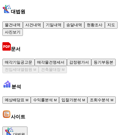
대법원
물건내역
사건내역
기일내역
송달내역
현황조사
지도
사진보기
문서
매각기일공고문
매각물건명세서
감정평가서
등기부등본
전입세대열람원
건축물대장
M
M
분석
예상배당표
수익률분석
입찰가분석
조회수분석
M
M
M
M
사이트
대법원