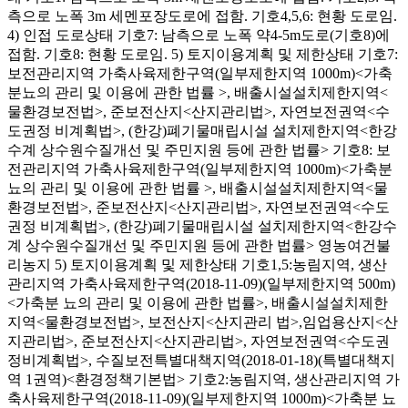
측으로 노폭 3m 세멘포장도로에 접함. 기호4,5,6: 현황 도로임.
4) 인접 도로상태 기호7: 남측으로 노폭 약4-5m도로(기호8)에
접함. 기호8: 현황 도로임. 5) 토지이용계획 및 제한상태 기호7:
보전관리지역 가축사육제한구역(일부제한지역 1000m)<가축
분뇨의 관리 및 이용에 관한 법률 >, 배출시설설치제한지역<
물환경보전법>, 준보전산지<산지관리법>, 자연보전권역<수
도권정 비계획법>, (한강)폐기물매립시설 설치제한지역<한강
수계 상수원수질개선 및 주민지원 등에 관한 법률> 기호8: 보
전관리지역 가축사육제한구역(일부제한지역 1000m)<가축분
뇨의 관리 및 이용에 관한 법률 >, 배출시설설치제한지역<물
환경보전법>, 준보전산지<산지관리법>, 자연보전권역<수도
권정 비계획법>, (한강)폐기물매립시설 설치제한지역<한강수
계 상수원수질개선 및 주민지원 등에 관한 법률> 영농여건불
리농지 5) 토지이용계획 및 제한상태 기호1,5:농림지역, 생산
관리지역 가축사육제한구역(2018-11-09)(일부제한지역 500m)
<가축분 뇨의 관리 및 이용에 관한 법률>, 배출시설설치제한
지역<물환경보전법>, 보전산지<산지관리 법>,임업용산지<산
지관리법>, 준보전산지<산지관리법>, 자연보전권역<수도권
정비계획법>, 수질보전특별대책지역(2018-01-18)(특별대책지
역 1권역)<환경정책기본법> 기호2:농림지역, 생산관리지역 가
축사육제한구역(2018-11-09)(일부제한지역 1000m)<가축분 뇨