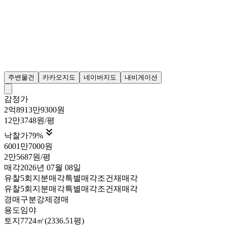
주변물건
카카오지도
네이버지도
내비게이션
감정가
2억8913만9300원
12만3748원/평

낙찰가
79
%
6001만7000원
2만5687원/평
매각
2026년 07월 08일
유찰5회
지분매각
특별매각조건
재매각
유찰5회
지분매각
특별매각조건
재매각
경매구분
강제경매
용도
임야
토지
7724㎡(2336.51평)