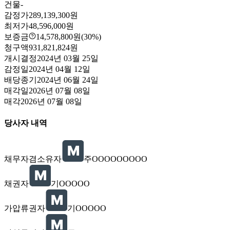
건물
-
감정가
289,139,300원
최저가
48,596,000원
보증금
14,578,800원
(30%)
청구액
931,821,824원
개시결정
2024년 03월 25일
감정일
2024년 04월 12일
배당종기
2024년 06월 24일
매각일
2026년 07월 08일
매각
2026년 07월 08일
당사자 내역
채무자겸소유자
주OOOOOOOOO
채권자
기OOOOO
가압류권자
기OOOOO