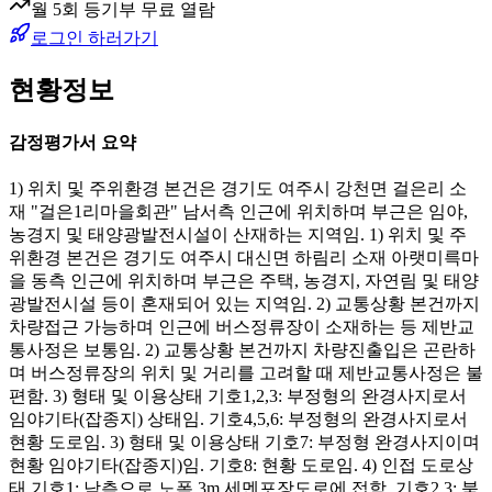
월 5회 등기부 무료 열람
로그인 하러가기
현황정보
감정평가서 요약
1) 위치 및 주위환경 본건은 경기도 여주시 강천면 걸은리 소
재 "걸은1리마을회관" 남서측 인근에 위치하며 부근은 임야,
농경지 및 태양광발전시설이 산재하는 지역임. 1) 위치 및 주
위환경 본건은 경기도 여주시 대신면 하림리 소재 아랫미륵마
을 동측 인근에 위치하며 부근은 주택, 농경지, 자연림 및 태양
광발전시설 등이 혼재되어 있는 지역임. 2) 교통상황 본건까지
차량접근 가능하며 인근에 버스정류장이 소재하는 등 제반교
통사정은 보통임. 2) 교통상황 본건까지 차량진출입은 곤란하
며 버스정류장의 위치 및 거리를 고려할 때 제반교통사정은 불
편함. 3) 형태 및 이용상태 기호1,2,3: 부정형의 완경사지로서
임야기타(잡종지) 상태임. 기호4,5,6: 부정형의 완경사지로서
현황 도로임. 3) 형태 및 이용상태 기호7: 부정형 완경사지이며
현황 임야기타(잡종지)임. 기호8: 현황 도로임. 4) 인접 도로상
태 기호1: 남측으로 노폭 3m 세멘포장도로에 접함. 기호2,3: 북