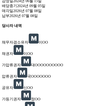
감정일
2024년 06월 15일
배당종기
2024년 09월 05일
매각일
2026년 07월 08일
납부
2026년 07월 08일
당사자 내역
채무자겸소유자
이OO
채권자
이OO
가압류권자
대OOOOOOOOOO
압류권자
국OOOOOOO
공유자
신OO
가등기권자
정OO