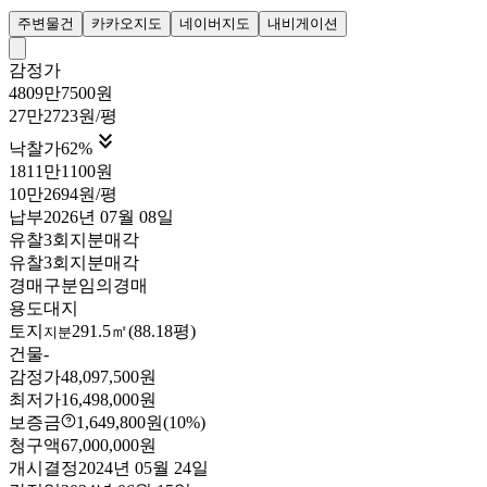
주변물건
카카오지도
네이버지도
내비게이션
감정가
4809만7500원
27만2723원/평

낙찰가
62
%
1811만1100원
10만2694원/평
납부
2026년 07월 08일
유찰3회
지분매각
유찰3회
지분매각
경매구분
임의경매
용도
대지
토지
291.5㎡(88.18평)
지분
건물
-
감정가
48,097,500원
최저가
16,498,000원
보증금
1,649,800원
(10%)
청구액
67,000,000원
개시결정
2024년 05월 24일