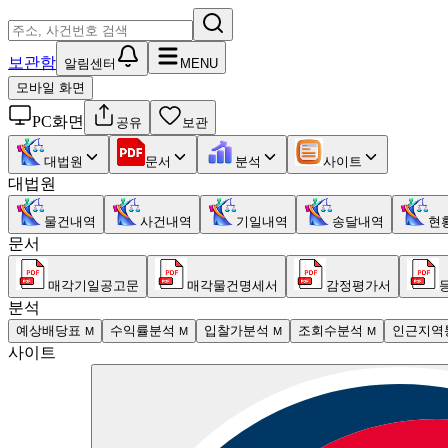
보관함
알림센터
MENU
모바일 화면
PC화면
공유
보관
대법원
문서
분석
사이트
대법원
물건내역
사건내역
기일내역
송달내역
현
문서
매각기일공고문
매각물건명세서
감정평가서
분석
예상배당표
수익률분석
입찰가분석
조회수분석
인근지역
M
M
M
M
사이트