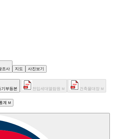
황조사
지도
사진보기
등기부등본
전입세대열람원
건축물대장
M
M
통계
M