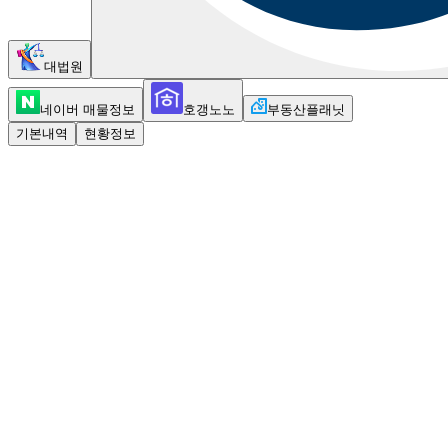
대법원
네이버 매물정보
호갱노노
부동산플래닛
기본내역
현황정보