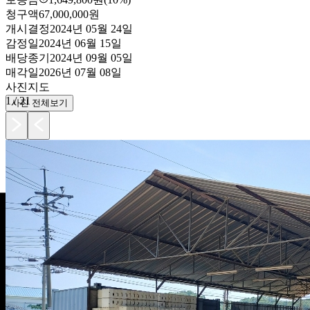
청구액
67,000,000원
개시결정
2024년 05월 24일
감정일
2024년 06월 15일
배당종기
2024년 09월 05일
매각일
2026년 07월 08일
사진
지도
1
/
21
사진 전체보기