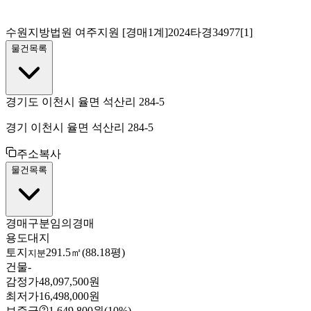
수원지방법원 여주지원
[경매1계]
2024타경34977[1]
물건목록
경기도 이천시 율면 석산리 284-5
경기 이천시 율면 석산리 284-5
주소복사
물건목록
경매구분
임의경매
용도
대지
토지
291.5㎡(88.18평)
지분
건물
-
감정가
48,097,500원
최저가
16,498,000원
보증금
1,649,800원
(10%)