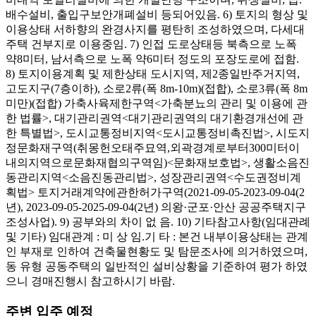
배수설비, 출입구보안개폐설비 등되어있음. 6) 토지의 형상 및
이용상태 서하향의 완경사지를 평탄히 조성하였으며, 다세대
주택 건부지로 이용중임. 7) 인접 도로상태등 북측으로 노폭
약8미터, 남서측으로 노폭 약6미터 정도의 포장도로에 접함.
8) 토지이용계획 및 제한상태 도시지역, 제2종일반주거지역,
고도지구(7층이하), 소로2류(폭 8m-10m)(접합), 소로3류(폭 8m
미만)(접합) 가축사육제한구역<가축분뇨의 관리 및 이용에 관
한 법률>, 대기관리권역<대기관리권역의 대기환경개선에 관
한 특별법>, 도시교통정비지역<도시교통정비촉진법>, 시도지
정문화재구역(취몽헌오태주묘역,외곽경계로부터300미터이
내의지역으로문화재협의구역임)<문화재보호법>, 생활소음진
동관리지역<소음진동관리법>, 성장관리권역<수도권정비계
획법> 토지거래계약에관한허가구역(2021-09-05-2023-09-04(2
년), 2023-09-05-2025-09-04(2년) 의왕·군포·안산 공공주택지구
조성사업). 9) 공부와의 차이 없 음. 10) 기타참고사항(임대관례
및 기타) 임대관계 : 미 상 임.기 타 : 본건 내부이용상태는 관계
인 부재로 인하여 건축물현황도 및 탐문조사에 의거하였으며,
동 유형 공동주택의 일반적인 설비상황을 기준하여 평가 하였
으니 경매진행시 참고하시기 바람.
주변 입주 예정