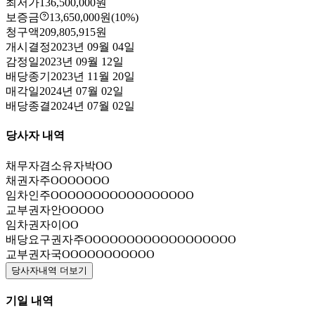
최저가
136,500,000원
보증금
13,650,000원
(10%)
청구액
209,805,915원
개시결정
2023년 09월 04일
감정일
2023년 09월 12일
배당종기
2023년 11월 20일
매각일
2024년 07월 02일
배당종결
2024년 07월 02일
당사자 내역
채무자겸소유자
박OO
채권자
주OOOOOOO
임차인
주OOOOOOOOOOOOOOOOO
교부권자
안OOOOO
임차권자
이OO
배당요구권자
주OOOOOOOOOOOOOOOOOO
교부권자
국OOOOOOOOOOO
당사자내역 더보기
기일 내역