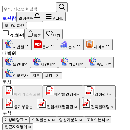
보관함
알림센터
MENU
모바일 화면
PC화면
공유
보관
대법원
문서
분석
사이트
대법원
물건내역
사건내역
기일내역
송달내역
현황조사
지도
사진보기
문서
매각기일공고문
매각물건명세서
감정평가서
등기부등본
전입세대열람원
건축물대장
M
M
분석
예상배당표
수익률분석
입찰가분석
조회수분석
M
M
M
M
인근지역통계
M