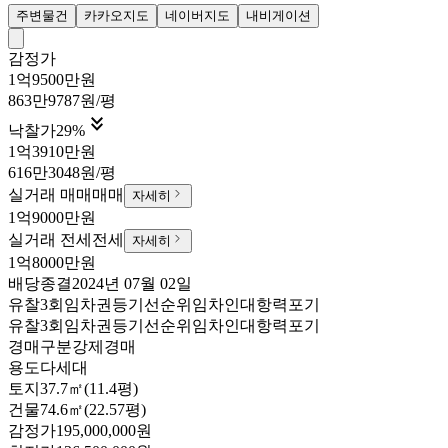
주변물건
카카오지도
네이버지도
내비게이션
감정가
1억9500만원
863만9787원/평

낙찰가
29
%
1억3910만원
616만3048원/평
실거래 매매
매매
자세히
1억9000만원
실거래 전세
전세
자세히
1억8000만원
배당종결
2024년 07월 02일
유찰3회
임차권등기
선순위임차인
대항력포기
유찰3회
임차권등기
선순위임차인
대항력포기
경매구분
강제경매
용도
다세대
토지
37.7㎡(11.4평)
건물
74.6㎡(22.57평)
감정가
195,000,000원