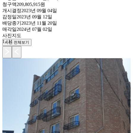
청구액
209,805,915원
개시결정
2023년 09월 04일
감정일
2023년 09월 12일
배당종기
2023년 11월 20일
매각일
2024년 07월 02일
사진
지도
1
/
11
사진 전체보기