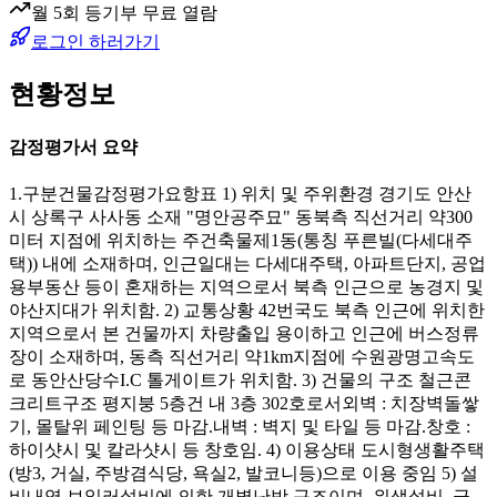
월 5회 등기부 무료 열람
로그인 하러가기
현황정보
감정평가서 요약
1.구분건물감정평가요항표 1) 위치 및 주위환경 경기도 안산
시 상록구 사사동 소재 "명안공주묘" 동북측 직선거리 약300
미터 지점에 위치하는 주건축물제1동(통칭 푸른빌(다세대주
택)) 내에 소재하며, 인근일대는 다세대주택, 아파트단지, 공업
용부동산 등이 혼재하는 지역으로서 북측 인근으로 농경지 및
야산지대가 위치함. 2) 교통상황 42번국도 북측 인근에 위치한
지역으로서 본 건물까지 차량출입 용이하고 인근에 버스정류
장이 소재하며, 동측 직선거리 약1km지점에 수원광명고속도
로 동안산당수I.C 톨게이트가 위치함. 3) 건물의 구조 철근콘
크리트구조 평지붕 5층건 내 3층 302호로서외벽 : 치장벽돌쌓
기, 몰탈위 페인팅 등 마감.내벽 : 벽지 및 타일 등 마감.창호 :
하이샷시 및 칼라샷시 등 창호임. 4) 이용상태 도시형생활주택
(방3, 거실, 주방겸식당, 욕실2, 발코니등)으로 이용 중임 5) 설
비내역 보일러설비에 의한 개별난방 구조이며, 위생설비, 급.