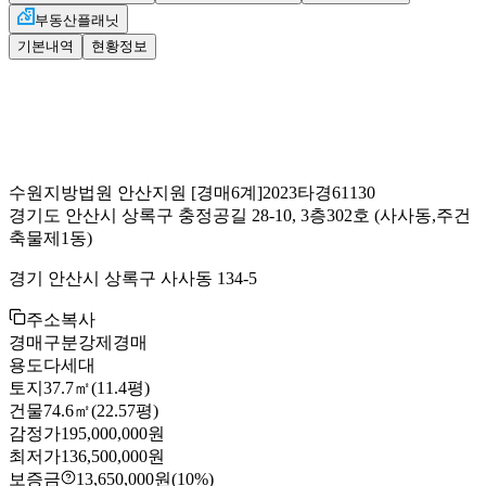
부동산플래닛
기본내역
현황정보
수원지방법원 안산지원
[경매6계]
2023타경61130
경기도 안산시 상록구 충정공길 28-10, 3층302호
(사사동,주건
축물제1동)
경기 안산시 상록구 사사동 134-5
주소복사
경매구분
강제경매
용도
다세대
토지
37.7㎡(11.4평)
건물
74.6㎡(22.57평)
감정가
195,000,000원
최저가
136,500,000원
보증금
13,650,000원
(10%)