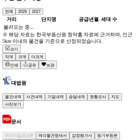
전체
2026
2027
거리
단지명
공급년월
세대 수
불러오는 중...
※ 해당 자료는 한국부동산원 청약홈 자료에 근거하며, 인근
5km 이내의 물건을 기준으로 산정되었습니다.
크기
작게
크게
더크게
인쇄
공유
보관
대법원
물건내역
사건내역
기일내역
송달내역
현황조사
지도
사진보기
문서
매각기일공고문
매각물건명세서
감정평가서
등기부등본