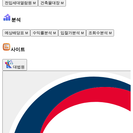
전입세대열람원
건축물대장
M
M
분석
예상배당표
수익률분석
입찰가분석
조회수분석
M
M
M
M
사이트
대법원