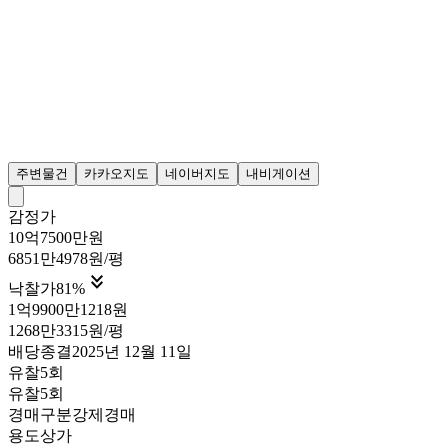
주변물건
카카오지도
네이버지도
내비게이션
감정가
10억7500만원
6851만4978원/평

낙찰가
81
%
1억9900만1218원
1268만3315원/평
배당종결
2025년 12월 11일
유찰5회
유찰5회
경매구분
강제경매
용도
상가