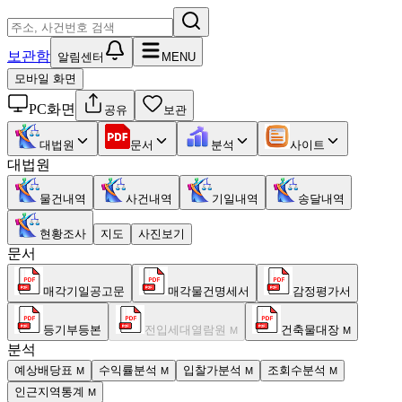
보관함
알림센터
MENU
모바일 화면
PC화면
공유
보관
대법원
문서
분석
사이트
대법원
물건내역
사건내역
기일내역
송달내역
현황조사
지도
사진보기
문서
매각기일공고문
매각물건명세서
감정평가서
등기부등본
전입세대열람원
건축물대장
M
M
분석
예상배당표
수익률분석
입찰가분석
조회수분석
M
M
M
M
인근지역통계
M