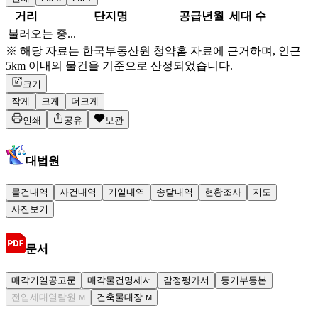
거리
단지명
공급년월
세대 수
불러오는 중...
※ 해당 자료는 한국부동산원 청약홈 자료에 근거하며, 인근
5km 이내의 물건을 기준으로 산정되었습니다.
크기
작게
크게
더크게
인쇄
공유
보관
대법원
물건내역
사건내역
기일내역
송달내역
현황조사
지도
사진보기
문서
매각기일공고문
매각물건명세서
감정평가서
등기부등본
전입세대열람원
건축물대장
M
M