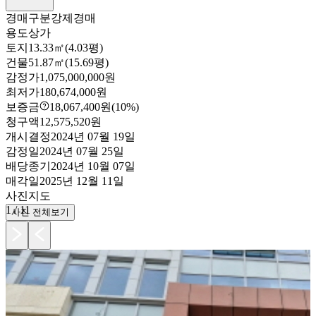
경매구분
강제경매
용도
상가
토지
13.33㎡(4.03평)
건물
51.87㎡(15.69평)
감정가
1,075,000,000원
최저가
180,674,000원
보증금
18,067,400원
(10%)
청구액
12,575,520원
개시결정
2024년 07월 19일
감정일
2024년 07월 25일
배당종기
2024년 10월 07일
매각일
2025년 12월 11일
사진
지도
1
/
11
사진 전체보기