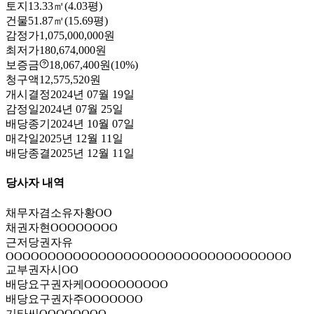
토지
13.33㎡(4.03평)
건물
51.87㎡(15.69평)
감정가
1,075,000,000원
최저가
180,674,000원
보증금
18,067,400원
(10%)
청구액
12,575,520원
개시결정
2024년 07월 19일
감정일
2024년 07월 25일
배당종기
2024년 10월 07일
매각일
2025년 12월 11일
배당종결
2025년 12월 11일
당사자 내역
채무자겸소유자
황OO
채권자
현OOOOOOOO
근저당권자
유
OOOOOOOOOOOOOOOOOOOOOOOOOOOOOOOOOO
교부권자
시OO
배당요구권자
케OOOOOOOOOO
배당요구권자
주OOOOOOO
기타
씨OOOOOOOO