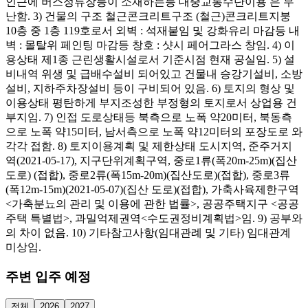
인근에 버스정류장등이 소재하는등 대중교통수단이용 은 무
난함. 3) 건물의 구조 철근콘크리트구조 (철근)콘크리트지붕
10층 중 1층 119호로서 외벽 : 석재붙임 및 강화유리 마감등 내
벽 : 몰탈위 페인팅 마감등 창호 : 샷시 페어그라스 창임. 4) 이
용상태 제1종 근린생활시설로서 기준시점 현재 공실임. 5) 설
비내역 위생 및 급배수설비 되어있고 건물내 승강기설비, 소방
설비, 지하주차장설비 등이 구비되어 있음. 6) 토지의 형상 및
이용상태 평탄하게 부지조성한 부정형의 토지로서 상업용 건
부지임. 7) 인접 도로상태등 북측으로 노폭 약20미터, 북동측
으로 노폭 약15미터, 남서측으로 노폭 약12미터의 포장도로 와
각각 접함. 8) 토지이용계획 및 제한상태 도시지역, 준주거지
역(2021-05-17), 지구단위계획구역, 중로1류(폭20m-25m)(집산
도로) (접합), 중로2류(폭15m-20m)(집산도로)(접합), 중로3류
(폭12m-15m)(2021-05-07)(집산 도로)(접합), 가축사육제한구역
<가축분뇨의 관리 및 이용에 관한 법률>, 공공주택지구 <공공
주택 특별법>, 과밀억제권역<수도권정비계획법>임. 9) 공부와
의 차이 없음. 10) 기타참고사항(임대관례 및 기타) 임대관계
미상임.
주변 입주 예정
전체
2026
2027