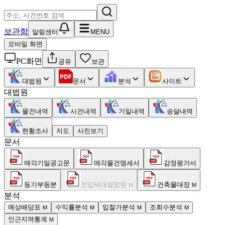
보관함
알림센터
MENU
모바일 화면
PC화면
공유
보관
대법원
문서
분석
사이트
대법원
물건내역
사건내역
기일내역
송달내역
현황조사
지도
사진보기
문서
매각기일공고문
매각물건명세서
감정평가서
등기부등본
전입세대열람원
건축물대장
M
M
분석
예상배당표
수익률분석
입찰가분석
조회수분석
M
M
M
M
인근지역통계
M