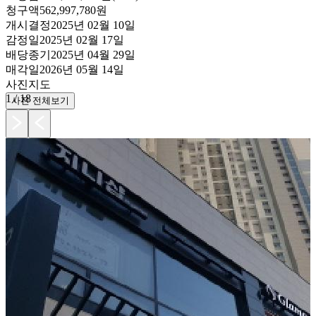
청구액
562,997,780원
개시결정
2025년 02월 10일
감정일
2025년 02월 17일
배당종기
2025년 04월 29일
매각일
2026년 05월 14일
사진
지도
1
/
18
사진 전체보기