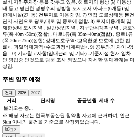
설비,지하주차장 등을 갖추고 있음. 6) 토지의 형상 및 이용상
태 등고 평탄한 광평수의 장방형 토지로서 아파트(6개동) 및
판매시설(2개동) 건부지로 이용중 임. 7) 인접 도로상태등 본건
단지 사면으로 광로,대로 및 중로에 접함. 8) 토지이용계획 및
제한상태 도시지역 , 일반상업지역 , 지구단위계획구역 , 광로3
류(폭 40m~50m)(접합) , 대로1류(폭 35m~40m)(접합) , 중로1류
(폭 20m~25m)(접합),상대보호구역<교육환경 보호에 관한 법
률> , 과밀억제권역<수도권정비계획법>. 9) 공부와의 차이 -없
음. 10) 기타참고사항(임대관례 및 기타) -기준시점 현재 임차
인 영업중 인것으로 탐문 조사 되었으나 자세한 임대관계는 미
상임.
주변 입주 예정
전체
2026
2027
거리
단지명
공급년월
세대 수
불러오는 중...
※ 해당 자료는 한국부동산원 청약홈 자료에 근거하며, 인근
5km 이내의 물건을 기준으로 산정되었습니다.
크기