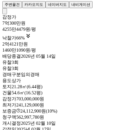
주변물건
카카오지도
네이버지도
내비게이션
감정가
7억300만원
4255만4479원/평

낙찰가
66
%
2억4121만원
1460만1090원/평
배당종결
2026년 05월 14일
유찰3회
유찰3회
경매구분
임의경매
용도
상가
토지
21.28㎡(6.44평)
건물
54.6㎡(16.52평)
감정가
703,000,000원
최저가
241,129,000원
보증금
24,112,900원
(10%)
청구액
562,997,780원
개시결정
2025년 02월 10일
감정일
2025년 02월 17일