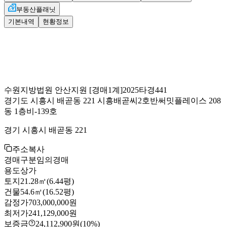
부동산플래닛
기본내역
현황정보
수원지방법원 안산지원
[경매1계]
2025타경441
경기도 시흥시 배곧동 221 시흥배곧씨2호반써밋플레이스 208
동 1층비-139호
경기 시흥시 배곧동 221
주소복사
경매구분
임의경매
용도
상가
토지
21.28㎡(6.44평)
건물
54.6㎡(16.52평)
감정가
703,000,000원
최저가
241,129,000원
보증금
24,112,900원
(10%)