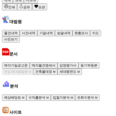
작게
크게
더크게
인쇄
공유
보관
대법원
물건내역
사건내역
기일내역
송달내역
현황조사
지도
사진보기
문서
매각기일공고문
매각물건명세서
감정평가서
등기부등본
전입세대열람원
건축물대장
세대평면도
M
M
M
분석
예상배당표
수익률분석
입찰가분석
조회수분석
M
M
M
M
사이트