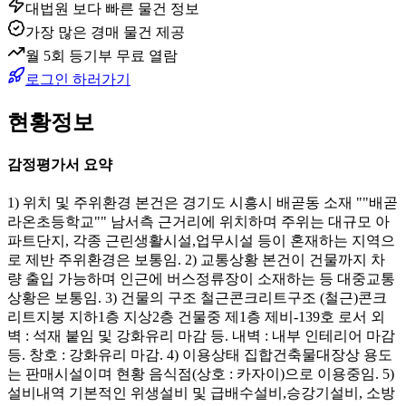
대법원 보다 빠른 물건 정보
가장 많은 경매 물건 제공
월 5회 등기부 무료 열람
로그인 하러가기
현황정보
감정평가서 요약
1) 위치 및 주위환경 본건은 경기도 시흥시 배곧동 소재 ""배곧
라온초등학교"" 남서측 근거리에 위치하며 주위는 대규모 아
파트단지, 각종 근린생활시설,업무시설 등이 혼재하는 지역으
로 제반 주위환경은 보통임. 2) 교통상황 본건이 건물까지 차
량 출입 가능하며 인근에 버스정류장이 소재하는 등 대중교통
상황은 보통임. 3) 건물의 구조 철근콘크리트구조 (철근)콘크
리트지붕 지하1층 지상2층 건물중 제1층 제비-139호 로서 외
벽 : 석재 붙임 및 강화유리 마감 등. 내벽 : 내부 인테리어 마감
등. 창호 : 강화유리 마감. 4) 이용상태 집합건축물대장상 용도
는 판매시설이며 현황 음식점(상호 : 카자이)으로 이용중임. 5)
설비내역 기본적인 위생설비 및 급배수설비,승강기설비, 소방