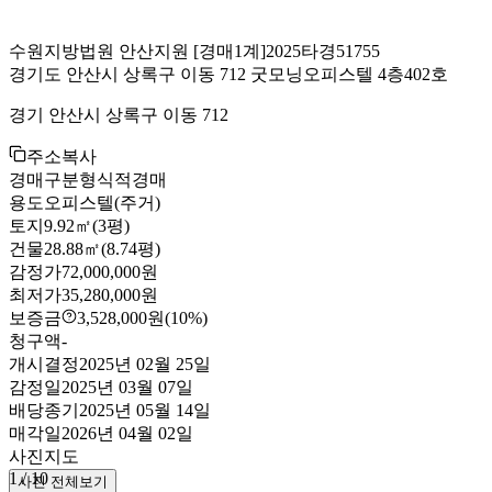
수원지방법원 안산지원
[경매1계]
2025타경51755
경기도 안산시 상록구 이동 712 굿모닝오피스텔 4층402호
경기 안산시 상록구 이동 712
주소복사
경매구분
형식적경매
용도
오피스텔(주거)
토지
9.92㎡(3평)
건물
28.88㎡(8.74평)
감정가
72,000,000원
최저가
35,280,000원
보증금
3,528,000원
(10%)
청구액
-
개시결정
2025년 02월 25일
감정일
2025년 03월 07일
배당종기
2025년 05월 14일
매각일
2026년 04월 02일
사진
지도
1
/
10
사진 전체보기