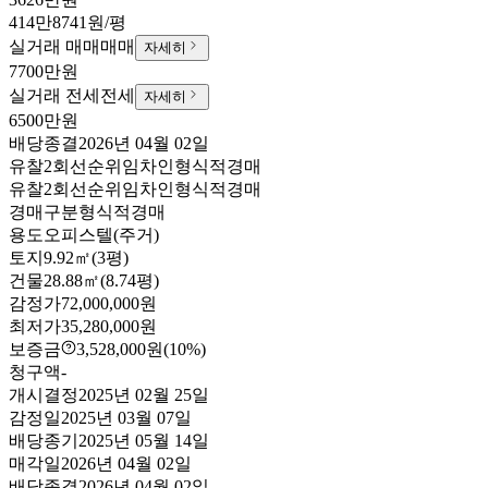
414만8741원/평
실거래 매매
매매
자세히
7700만원
실거래 전세
전세
자세히
6500만원
배당종결
2026년 04월 02일
유찰2회
선순위임차인
형식적경매
유찰2회
선순위임차인
형식적경매
경매구분
형식적경매
용도
오피스텔(주거)
토지
9.92㎡(3평)
건물
28.88㎡(8.74평)
감정가
72,000,000원
최저가
35,280,000원
보증금
3,528,000원
(10%)
청구액
-
개시결정
2025년 02월 25일
감정일
2025년 03월 07일
배당종기
2025년 05월 14일
매각일
2026년 04월 02일
배당종결
2026년 04월 02일