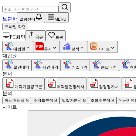
보관함
알림센터
MENU
모바일 화면
PC화면
공유
보관
대법원
문서
분석
사이트
대법원
물건내역
사건내역
기일내역
송달내역
현
문서
매각기일공고문
매각물건명세서
감정평가서
분석
예상배당표
수익률분석
입찰가분석
조회수분석
인근지역
M
M
M
M
사이트