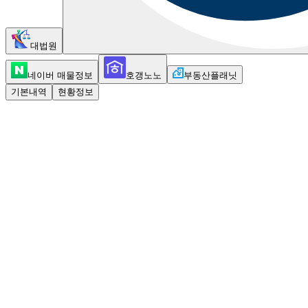
대법원
네이버 매물정보
호갱노노
부동산플래닛
기본내역
현황정보