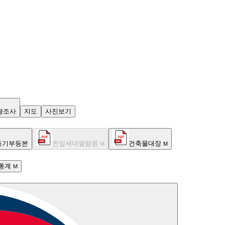
황조사
지도
사진보기
등기부등본
전입세대열람원
건축물대장
M
M
통계
M