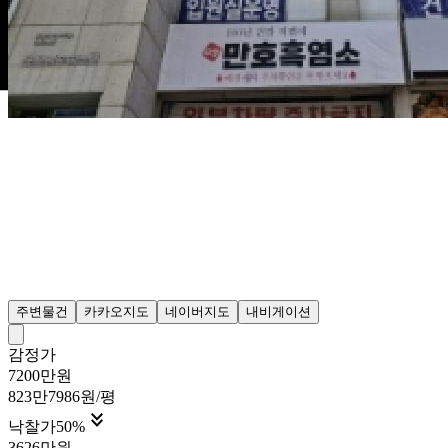
주변물건
카카오지도
네이버지도
내비게이션
감정가
7200만원
823만7986원/평

낙찰가
50
%
3626만원