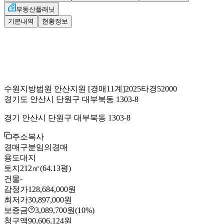
부동산플래닛
기본내역
현황정보
수원지방법원 안산지원
[경매11계]
2025타경52000
경기도 안산시 단원구 대부북동 1303-8
경기 안산시 단원구 대부북동 1303-8
주소복사
경매구분
임의경매
용도
대지
토지
212㎡(64.13평)
건물
-
감정가
128,684,000원
최저가
30,897,000원
보증금
3,089,700원
(10%)
청구액
90,606,124원