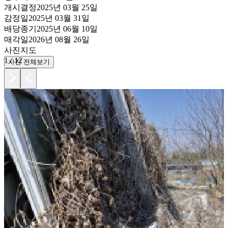
개시결정
2025년 03월 25일
감정일
2025년 03월 31일
배당종기
2025년 06월 10일
매각일
2026년 08월 26일
사진
지도
1
/
12
사진 전체보기