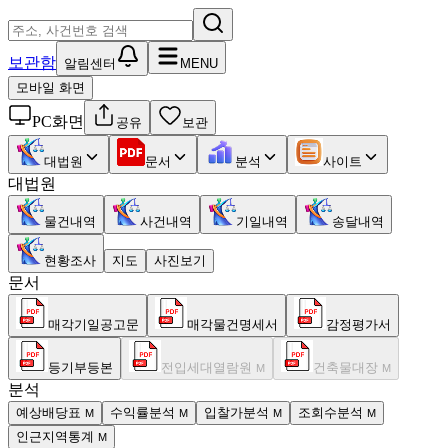
보관함
알림센터
MENU
모바일 화면
PC화면
공유
보관
대법원
문서
분석
사이트
대법원
물건내역
사건내역
기일내역
송달내역
현황조사
지도
사진보기
문서
매각기일공고문
매각물건명세서
감정평가서
등기부등본
전입세대열람원
건축물대장
M
M
분석
예상배당표
수익률분석
입찰가분석
조회수분석
M
M
M
M
인근지역통계
M