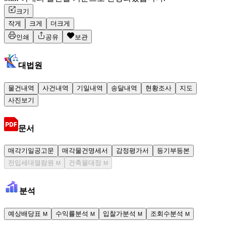
크기
작게
크게
더크게
인쇄
공유
보관
대법원
물건내역
사건내역
기일내역
송달내역
현황조사
지도
사진보기
문서
매각기일공고문
매각물건명세서
감정평가서
등기부등본
전입세대열람원
건축물대장
M
M
분석
예상배당표
수익률분석
입찰가분석
조회수분석
M
M
M
M