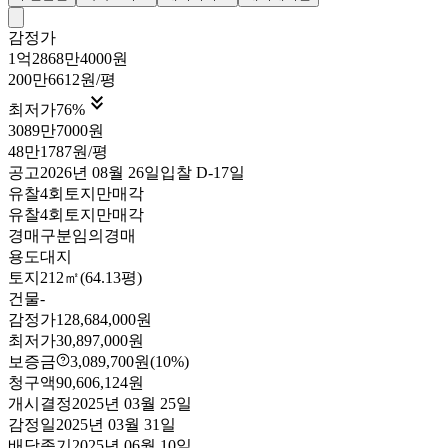
감정가
1억2868만4000원
200만6612원/평

최저가
76
%
3089만7000원
48만1787원/평
공고
2026년 08월 26일
입찰
D-17
일
유찰4회
토지만매각
유찰4회
토지만매각
경매구분
임의경매
용도
대지
토지
212㎡(64.13평)
건물
-
감정가
128,684,000원
최저가
30,897,000원
보증금
3,089,700원
(10%)
청구액
90,606,124원
개시결정
2025년 03월 25일
감정일
2025년 03월 31일
배당종기
2025년 06월 10일