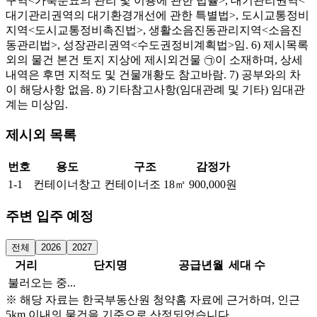
구역<가축분뇨의 관리 및 이용에 관한 법률>, 대기관리권역<
대기관리권역의 대기환경개선에 관한 특별법>, 도시교통정비
지역<도시교통정비촉진법>, 생활소음진동관리지역<소음진
동관리법>, 성장관리권역<수도권정비계획법>임. 6) 제시목록
외의 물건 본건 토지 지상에 제시외건물 ㉠이 소재하며, 상세
내역은 후면 지적도 및 건물개황도 참고바람. 7) 공부와의 차
이 해당사항 없음. 8) 기타참고사항(임대관례 및 기타) 임대관
계는 미상임.
제시외 목록
번호
용도
구조
감정가
1-1
컨테이너창고
컨테이너조
18㎡
900,000원
주변 입주 예정
전체
2026
2027
거리
단지명
공급년월
세대 수
불러오는 중...
※ 해당 자료는 한국부동산원 청약홈 자료에 근거하며, 인근
5km 이내의 물건을 기준으로 산정되었습니다.