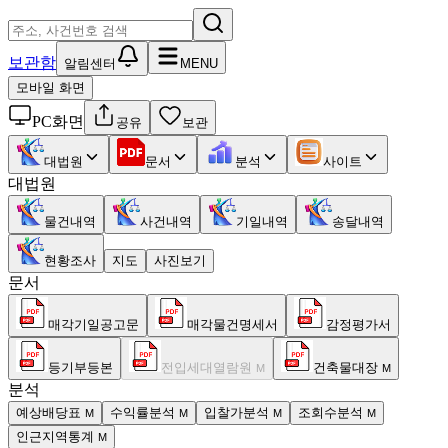
보관함
알림센터
MENU
모바일 화면
PC화면
공유
보관
대법원
문서
분석
사이트
대법원
물건내역
사건내역
기일내역
송달내역
현황조사
지도
사진보기
문서
매각기일공고문
매각물건명세서
감정평가서
등기부등본
전입세대열람원
건축물대장
M
M
분석
예상배당표
수익률분석
입찰가분석
조회수분석
M
M
M
M
인근지역통계
M