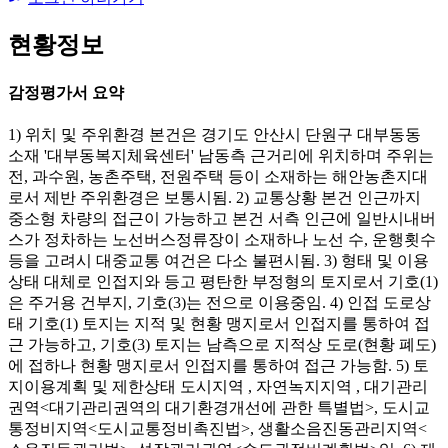
현황정보
감정평가서 요약
1) 위치 및 주위환경 본건은 경기도 안산시 단원구 대부동동
소재 '대부동복지체육센터' 남동측 근거리에 위치하며 주위는
전, 과수원, 농촌주택, 전원주택 등이 소재하는 해안농촌지대
로서 제반 주위환경은 보통시됨. 2) 교통상황 본건 인근까지
중소형 차량의 접근이 가능하고 본건 서측 인근에 일반시내버
스가 정차하는 노선버스정류장이 소재하나 노선 수, 운행횟수
등을 고려시 대중교통 여건은 다소 불편시됨. 3) 형태 및 이용
상태 대체로 인접지와 등고 평탄한 부정형의 토지로서 기호(1)
은 주거용 건부지, 기호(3)는 전으로 이용중임. 4) 인접 도로상
태 기호(1) 토지는 지적 및 현황 맹지로서 인접지를 통하여 접
근 가능하고, 기호(3) 토지는 남측으로 지적상 도로(현황 폐도)
에 접하나 현황 맹지로서 인접지를 통하여 접근 가능함. 5) 토
지이용계획 및 제한상태 도시지역 , 자연녹지지역 , 대기관리
권역<대기관리권역의 대기환경개선에 관한 특별법>, 도시교
통정비지역<도시교통정비촉진법>, 생활소음진동관리지역<