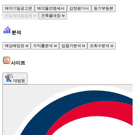
매각기일공고문
매각물건명세서
감정평가서
등기부등본
전입세대열람원
건축물대장
M
M
분석
예상배당표
수익률분석
입찰가분석
조회수분석
M
M
M
M
사이트
대법원