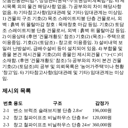
소음진동관리법>, 성장관리권역<수도권정비계획법>임. 6) 제
시목록 외의 물건 해당사항 없음. 7) 공부와의 차이 해당사항
없음. 8) 기타참고사항(임대관례 및 기타) 임대관계는 미상임.
1) 건물의 구조 기호(2) 목조 스레이트지붕 단층 건물로서, 외
벽 : 흙벽 위 몰탈마감 창호 : 목재창호 마감 등임. 기호(2) 토담
조 스레이트지붕 단층 건물로서, 외벽 : 흙벽 위 몰탈마감 등임.
2) 이용상태 (후면 '건물개황도' 참조) 기호(2) (목조) - 주택으로
이용중임. 기호(2) (토담조) - 창고로 이용중임. 3) 설비내역 보
일러 난방설비, 급배수설비 등이 설치되어 있음. 4) 부합물 및
종물 본건 제시건물 기호(2)의 종물인 제시외건물 (ㄱ)~(ㄷ)이
소재함. (후면 '건물개황도' 참조) 5) 공부와의 차이 본건 건물
기호(2) (토담조)의 공부 및 의뢰목록은 '농어가주택'이나 현황
'창고'임. 6) 기타참고사항(임대관례 및 기타) 임대관계는 미상
임.
제시외 목록
번호
용도
구조
감정가
2-1
변소
브럭조 슬래브지붕 단층
2.8㎡
196,000원
2-2
창고
철파이프조 비닐하우스 단층
8㎡
120,000원
2-3
창고
철파이프조 비닐하우스 단층
24㎡
360,000원