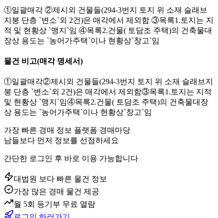
①일괄매각 ②제시외 건물들(294-3번지 토지 위 소재 슬래브
지붕 단층 `변소`외 2건)은 매각에서 제외함 ③목록1.토지는 지
적 및 현황상 `맹지`임 ④목록2.건물( 토담조 주택)의 건축물대
장상 용도는 `농어가주택`이나 현황상`창고`임
물건 비고
(매각 명세서)
①일괄매각②제시외 건물들(294-3번지 토지 위 소재 슬래브지
붕 단층 `변소`외 2건)은 매각에서 제외함③목록1.토지는 지적
및 현황상 `맹지`임④목록2.건물( 토담조 주택)의 건축물대장
상 용도는 `농어가주택`이나 현황상`창고`임
가장 빠른 경매 정보 플랫폼 경매마당
남들보다 먼저 정보를 선점하세요
간단한 로그인 후 바로 이용 가능합니다
대법원 보다 빠른 물건 정보
가장 많은 경매 물건 제공
월 5회 등기부 무료 열람
로그인 하러가기