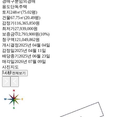
경매구분
임의경매
용도
단독주택
토지
248㎡(75.02평)
건물
67.75㎡(20.49평)
감정가
116,365,850원
최저가
27,939,000원
보증금
2,793,900원
(10%)
청구액
121,049,862원
개시결정
2025년 04월 04일
감정일
2025년 04월 11일
배당종기
2025년 06월 23일
매각일
2026년 07월 09일
사진
지도
1
/
13
사진 전체보기