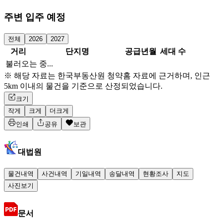
주변 입주 예정
전체
2026
2027
거리
단지명
공급년월
세대 수
불러오는 중...
※ 해당 자료는 한국부동산원 청약홈 자료에 근거하며, 인근
5km 이내의 물건을 기준으로 산정되었습니다.
크기
작게
크게
더크게
인쇄
공유
보관
대법원
물건내역
사건내역
기일내역
송달내역
현황조사
지도
사진보기
문서