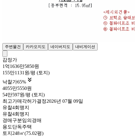
주변물건
카카오지도
네이버지도
내비게이션
감정가
1억1636만5850원
155만1131원/평 (토지)

낙찰가
65
%
4055만5550원
54만597원/평 (토지)
최고가매각허가결정
2026년 07월 09일
유찰4회
맹지
유찰4회
맹지
경매구분
임의경매
용도
단독주택
토지
248㎡(75.02평)